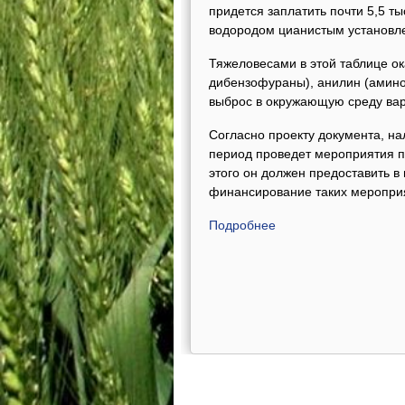
придется заплатить почти 5,5 т
водородом цианистым установле
Тяжеловесами в этой таблице о
дибензофураны), анилин (амино
выброс в окружающую среду варь
Согласно проекту документа, на
период проведет мероприятия п
этого он должен предоставить 
финансирование таких меропри
Подробнее