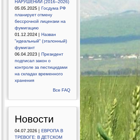
НАРУШЕНИЙ (2016–2026)
05.05.2025 |
Госдума РФ
планирует отмену
бессрочной лицензии на
фумигацию
01.12.2024 |
Назван
"идеальный" (эталонный)
фумигант
06.04.2023 |
Президент
подписал закон о
контроле за пестицидами
на складах временного
хранения
Все FAQ
Новости
04.07.2026 |
ЕВРОПА В
ТРЕВОГЕ: В ДЕТСКОМ