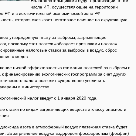
Налогоплательщиками будут организации, в том
числе ИП, осуществляющие на территории
е РФ и в исключительной экономической зоне РФ
ьность, которая оказывает негативное влияние на окружающую
нее утвержденную плату за выбросы, загрязняющие
ог, поскольку этот платеж «обладает признаками налога».
сированные налоговые ставки за выбросы в воздух, сброс
нение отходов.
шение низкой эффективностью взимания платежей за выбросы в
 к финансированию экологических госпрограмм за счет других
огического налога позволит существенно увеличить
уверены в министерстве.
кологический налог введут с 1 января 2020 года.
ые ставки по видам загрязняющих веществ и классу опасности
ения.
 диоксида азота в атмосферный воздух платежная ставка будет
лей. За загрязнение воздуха водородом фосфористым (фосфин)