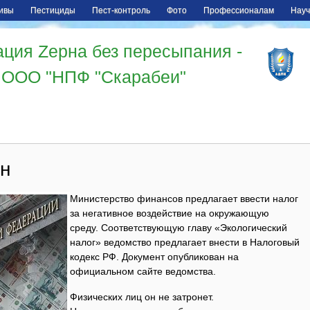
ивы
Пестициды
Пест-контроль
Фото
Профессионалам
Науч
ция Zерна без пересыпания -
ООО "НПФ "Скарабеи"
н
Министерство финансов предлагает ввести налог
за негативное воздействие на окружающую
среду. Соответствующую главу «Экологический
налог» ведомство предлагает внести в Налоговый
кодекс РФ. Документ опубликован на
официальном сайте ведомства.
Физических лиц он не затронет.