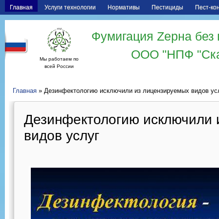
Главная
Услуги технологии
Нормативы
Пестициды
Пест-ко
Фумигация Zерна без 
ООО "НПФ "Ск
Мы работаем по
всей России
Главная
» Дезинфектологию исключили из лицензируемых видов ус
Дезинфектологию исключили 
видов услуг