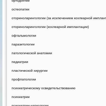
ортодонтии
остеопатии
оториноларингологии (за исключением кохлеарной имплан
оториноларингологии (кохлеарной имплантации)
офтальмологии
паразитологии
патологической анатомии
педиатрии
пластической хирургии
профпатологии
психиатрическому освидетельствованию
психиатрии
психиатрии-наркологии