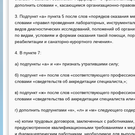
дополнить словами «, касающимся организационно-правов
3. Подпункт «а» пункта 5 после слов «порядков оказания 
словами «правил проведения лабораторных, инструменталь
видов диагностических исследований, положений об орган
по видам, условиям и формам оказания такой помощи, по
реабилитации и санаторно-курортного лечения».
4. В пункте 7:
а) подпункты «а» и «и» признать утратившими силу;
б) подпункт «е» после слов «соответствующего профессио
словами «свидетельств об аккредитации специалиста,»;
в) подпункт «ж» после слов «соответствующего профессио
словами «свидетельства об аккредитации специалиста или»
г) дополнить подпунктами «к», «л» и «м» следующего соде
«к) копии трудовых договоров, заключенных с работникам
предусмотренное квалификационными требованиями к ме
и фармацевтическим работникам, необходимое для выпол