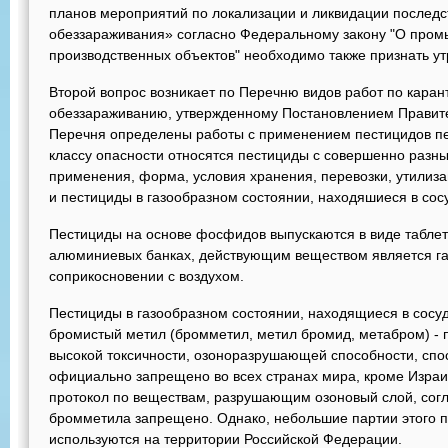
планов мероприятий по локализации и ликвидации последс
обеззараживания» согласно Федеральному закону "О про
производственных объектов" необходимо также признать ут
Второй вопрос возникает по Перечню видов работ по кара
обеззараживанию, утвержденному Постановлением Правитель
Перечня определены работы с применением пестицидов пер
классу опасности относятся пестициды с совершенно разн
применения, форма, условия хранения, перевозки, утилиз
и пестициды в газообразном состоянии, находяшиеся в сос
Пестициды на основе фосфидов выпускаются в виде таблет
алюминиевых банках, действующим веществом является г
соприкосновении с воздухом.
Пестициды в газообразном состоянии, находящиеся в сосуд
бромистый метил (бромметил, метил бромид, метабром) - п
высокой токсичности, озоноразрушающей способности, спос
официально запрещено во всех странах мира, кроме Изра
протокол по веществам, разрушающим озоновый слой, сог
бромметила запрещено. Однако, небольшие партии этого п
используются на территории Российской Федерации.