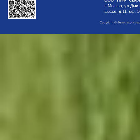
ООО "НПФ "Скар
г. Москва, ул.Дми
шоссе, д.11, оф. 3
Copyright © Фумигация зе