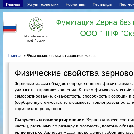
Главная
Услуги технологии
Нормативы
Пестициды
Пест-ко
Фумигация Zерна без 
ООО "НПФ "Ск
Мы работаем по
всей России
Главная
» Физические свойства зерновой массы
Физические свойства зернов
Зерновые массы обладают определенными физическими св
учитывать в практике хранения. К таким физическим свойст
самосортирование, скважистость, способность к сорбции и 
(сорбционную емкость), теплоемкость, теплопроводность, т
термовлагопроводность.
Сыпучесть и самосортирование
. Зерновая масса состои
частиц, различных по размеру и плотности, поэтому облад
сыпучестью.
Зерновая масса представляет собой диспер