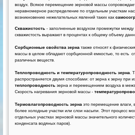
воздух. Всякое перемещение зерновой массы сопровождае
неравномерное распределение по отдельным участкам насы
возникновению нежелательных явлений таких как
самосогр
Скважистость
- заполненные воздухом промежутки между
скважистость выражают в процентах к общему объему данн
Сорбционные свойства зерна
также относят к физическим
массы в целом обладают сорбционной емкостью, то есть с
различных веществ.
Теплопроводность и температуропроводность зерна
. 
распространяется двумя способами: от зерна к зерну при и
теплопроводность
зерна и перемещением воздуха в межз
Скорость нагревания зерновой массы -
температуропрово
Термовлагопроводность зерна
это перемещение влаги, в
более холодные участки или слои насыпи. Этот процесс м
отдельных участках зерновой массы значительного количест
конденсата водяных паров).