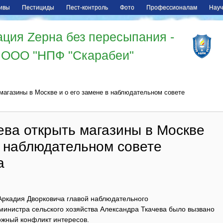
ивы
Пестициды
Пест-контроль
Фото
Профессионалам
Науч
ция Zерна без пересыпания -
ООО "НПФ "Скарабеи"
магазины в Москве и о его замене в наблюдательном совете
ева открыть магазины в Москве
в наблюдательном совете
а
ркадия Дворковича главой наблюдательного
министра сельского хозяйства Александра Ткачева было вызвано
жный конфликт интересов.