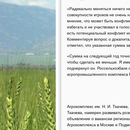
«Радикально меняться ничего не
совокупности игроков не очень н
мнение, что может быть конфлик
избегать и не участвовал в гол
есть потенциальный конфликт ин
Комментируя вопрос о докапитал
отметил, что указанная сумма з
«Сумма на следующий год точно
чтобы сделать ее меньше. Я име
подчеркнул он. Россельхозбанк 
агропромышленного комплекса Р
Агрокомплекс им. Н. И. Ткачев
Ткачева, намерен развивать роз
объявление о вакансии региона
Агрокомплекса в Москве и Подм