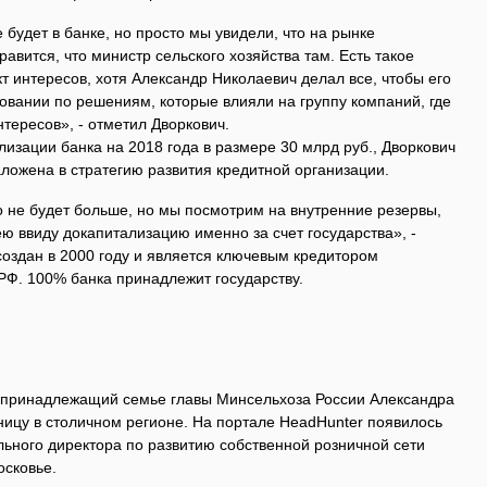
 будет в банке, но просто мы увидели, что на рынке
равится, что министр сельского хозяйства там. Есть такое
т интересов, хотя Александр Николаевич делал все, чтобы его
осовании по решениям, которые влияли на группу компаний, где
тересов», - отметил Дворкович.
изации банка на 2018 года в размере 30 млрд руб., Дворкович
аложена в стратегию развития кредитной организации.
 не будет больше, но мы посмотрим на внутренние резервы,
ю ввиду докапитализацию именно за счет государства», -
создан в 2000 году и является ключевым кредитором
Ф. 100% банка принадлежит государству.
а, принадлежащий семье главы Минсельхоза России Александра
ницу в столичном регионе. На портале HeadHunter появилось
льного директора по развитию собственной розничной сети
осковье.