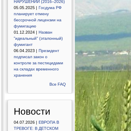
НАРУШЕНИЙ (2016–2026)
05.05.2025 |
Госдума РФ
планирует отмену
бессрочной лицензии на
фумигацию
01.12.2024 |
Назван
"идеальный" (эталонный)
фумигант
06.04.2023 |
Президент
подписал закон о
контроле за пестицидами
на складах временного
хранения
Все FAQ
Новости
04.07.2026 |
ЕВРОПА В
ТРЕВОГЕ: В ДЕТСКОМ