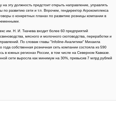
 на эту должность предстоит открыть направление, управлять
 по развитию сети и т.п. Впрочем, гендиректор Агрокомплекса
говоры о конкретных планах по развитию розницы компании в
ременными.
кс им. Н. И. Ткачева входит более 60 предприятий
 свиноводства, мясного и молочного скотоводства, переработки и
правлений. По словам главы "Infoline-Аналитики" Михаила
о года собственная розничная сеть компании состояла из 590
сь в южных регионах России, в том числе на Северном Кавказе.
нной сети выросла как минимум на 30%, превысив 7 млрд рублей