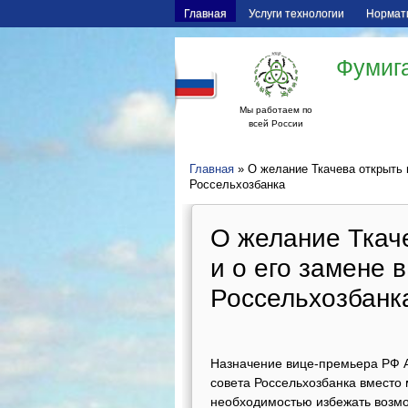
Главная
Услуги технологии
Нормат
Фумига
Мы работаем по
всей России
Главная
» О желание Ткачева открыть 
Россельхозбанка
О желание Ткач
и о его замене 
Россельхозбанк
Назначение вице-премьера РФ А
совета Россельхозбанка вместо 
необходимостью избежать возмо