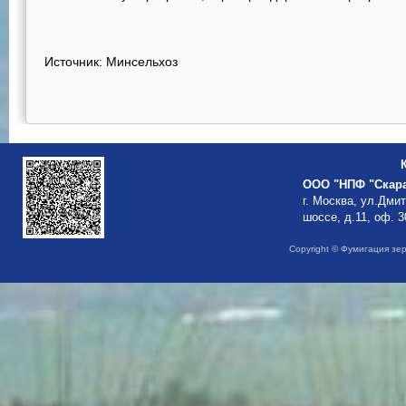
Источник: Минсельхоз
ООО "НПФ "Скар
г. Москва, ул.Дми
шоссе, д.11, оф. 3
Copyright © Фумигация зе