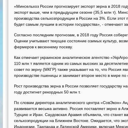
«Минсельхоз России прогнозирует экспорт зерна в 2018 год
экспорт выше, чем в предыдущем сезоне (35,5 млн т). Минс
производства сельхозпродукции в России на 3%. Если этот 
будет самым лучшим в истории государства», - отмечают 
Согласно последним прогнозам, в 2018 году Россия соберет
Оценки учитывают текущее состояние озимых культур, возм
фермеров к весеннему посеву.
Как отмечает украинское аналитическое агентство «УкрАгро
110 млн т является одним из самых высоких за десятилети
совет по зерну (МКГР) также указывает на то, что Россия 
производстве пшеницы и занимает второе место в мире по 
Рост производства зерна в России позволяет государству на
году достигнет рекордных 50 млн т.
По словам директора аналитического центра «СовЭкон» Ан
развивается весьма активно. Россия поставляет зерно в Ал
Турцию и Иран. Саудовская Аравия объявила, что станет 
сельхозпродукции на Ближнем Востоке. Ожидается, что эк
Индонезии, Таиланда и Латинской Америки, включая Мексик