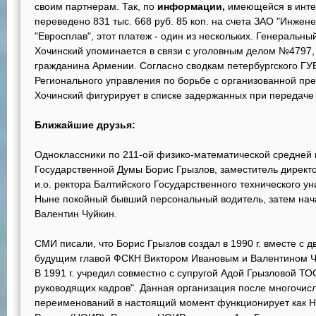
своим партнерам. Так, по
информации,
имеющейся в интер
переведено 831 тыс. 668 руб. 85 коп. на счета ЗАО "Инже
"Евросплав", этот платеж - один из нескольких. Генеральн
Хочинский упоминается в связи с уголовным делом №4797
гражданина Армении. Согласно сводкам петербургского Г
Регионального управления по борьбе с организованной прес
Хочинский фигурирует в списке задержанных при передаче
Ближайшие друзья:
Одноклассники по 211-ой физико-математической средней 
Государственной Думы Борис Грызлов, заместитель дирек
и.о. ректора Балтийского Государственного технического у
Ныне покойный бывший персональный водитель, затем нач
Валентин Чуйкин.
СМИ писали, что Борис Грызлов создал в 1990 г. вместе с 
будущим главой ФСКН Виктором Ивановым и Валентином Ч
В 1991 г. учредил совместно с супругой Адой Грызловой Т
руководящих кадров". Данная организация после многочис
переименований в настоящий момент функционирует как Н