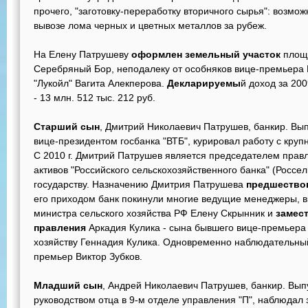
прочего, "заготовку-переработку вторичного сырья": возм
вывозе лома черных и цветных металлов за рубеж.
На Елену Патрушеву
оформлен земельный участок
площа
Серебряный Бор, неподалеку от особняков вице-премьера 
"Лукойл" Вагита Алекперова.
Декларируемы
й доход за 2009
- 13 млн. 512 тыс. 212 руб.
Старший сын
, Дмитрий Николаевич Патрушев, банкир. Вып
вице-президентом госбанка "ВТБ", курировал работу с кр
С 2010 г. Дмитрий Патрушев является председателем правл
активов "Российского сельскохозяйственного банка" (Россе
государству. Назначению Дмитрия Патрушева
предшество
его приходом банк покинули многие ведущие менеджеры, в
министра сельского хозяйства РФ Елену Скрынник и
замес
правления
Аркадия Кулика - сына бывшего вице-премьера
хозяйству Геннадия Кулика. Одновременно наблюдательный
премьер Виктор Зубков.
Младший сын
, Андрей Николаевич Патрушев, банкир. Вып
руководством отца в 9-м отделе управления "П", наблюдал 