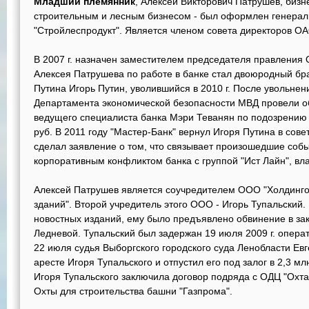
Младший племянник
, Алексей Викторович Патрушев, биз
строительным и лесным бизнесом - был оформлен генера
"Стройлеспродукт". Является членом совета директоров О
В 2007 г. назначен заместителем председателя правления 
Алексея Патрушева по работе в банке стал двоюродный б
Путина Игорь Путин, уволившийся в 2010 г. После увольнен
Департамента экономической безопасности МВД провели об
ведущего специалиста банка Мэри Теванян по подозрению
руб. В 2011 году "Мастер-Банк" вернул Игоря Путина в сове
сделал заявление о том, что связывает произошедшие собы
корпоративным конфликтом банка с группой "Ист Лайн", 
Алексей Патрушев является соучредителем ООО "Холдинго
зданий". Второй учредитель этого ООО - Игорь Тупальский. 
новостных изданий, ему было предъявлено обвинение в за
Ледневой. Тупальский был задержан 19 июля 2009 г. опера
22 июля судья Выборгского городского суда Ленобласти Ев
аресте Игоря Тупальского и отпустил его под залог в 2,3 мл
Игоря Тупальского заключила договор подряда с ОДЦ "Охта" 
Охты для строительства башни "Газпрома".