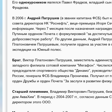
Его
однокурсником
являлся Павел Фрадков, младший сын
Фрадкова.
В 2006 г.
Андрей Патрушев
(в звании капитана ФСБ) был 
совета директоров НК "Роснефть", вице-премьера Игоря С
информации. Через 7 месяцев после назначения награжд
Путиным орденом Почета с формулировкой "за достигнуты
добросовестную работу". По другим данным, Андрей Патруш
Платоновичем Патрушевым, получили ордена за участие в 
экспедиции на Южный полюс.
Брат
, Виктор Платонович Патрушев, заместитель админист
западного филиала сотовой компании "Мегафон". Числилс
председателя спортивного общества "Динамо", руководит
России, генерала ФСБ Владимира Проничева. Получил от 
орден Дружбы и орден Почета "За заслуги в развитии физку
Старший племянник
, Владимир Викторович Патрушев, би
дом АкваХим". В период с 2004-2007 гг., согласно данным
директором этого ООО.