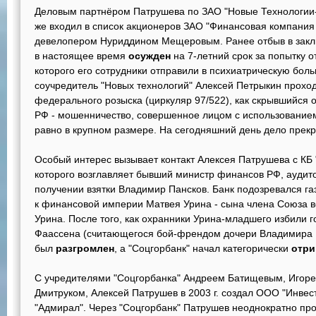
Деловым партнёром Патрушева по ЗАО "Новые Технологии-X
же входил в список акционеров ЗАО "Финансовая компания 
девелопером Нуриддином Мещеровым. Ранее отбыв в заклю
в настоящее время
осужден
на 7-летний срок за попытку о
которого его сотрудники отправили в психиатрическую бол
соучредитель "Новых технологий" Алексей Петрыкин проход
федерального розыска (циркуляр 97/522), как скрывшийся от 
РФ - мошенничество, совершенное лицом с использованием
равно в крупном размере. На сегодняшний день дело пре
Особый интерес вызывает контакт Алексея Патрушева с КБ 
которого возглавляет бывший министр финансов РФ, аудит
получении взятки Владимир Пансков. Банк подозревался га
к финансовой империи Матвея Урина - сына члена Союза в
Урина. После того, как охранники Урина-младшего избили 
Фаассена (считающегося бой-френдом дочери Владимира П
был
разгромлен
, а "Соцгорбанк" начал категорически
отри
С учредителями "Соцгорбанка" Андреем Батищевым, Игор
Дмитруком, Алексей Патрушев в 2003 г. создал ООО "Инве
"Адмирал". Через "Соцгорбанк" Патрушев неоднократно пр