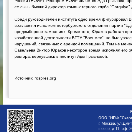
России (НОИР). Ректором НОИР является Ада Грызлова, п
ее сын - бывший директор компьютерного клуба "Gargulya"
Среди руководителей института одно время фигурировал В
возглавлял исполком петербургского отделения партии "Еди
предвыборных кампаниях. Кроме того, Юраков работал про
хозяйственной деятельности БГТУ "Военмех", но был увол
нарушений, связанных с арендой помещений. Тем не менее
Савельева Виктор Юраков некоторое время исполнял его о
ректора, вернувшись в институт Ады Грызловой.
Источник: rospres.org
ООО "НПФ "Скар
г. Москва, ул.Дми
шоссе, д.11, оф. 3