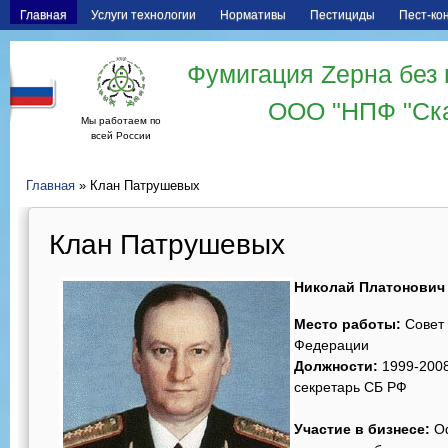
Главная
Услуги технологии
Нормативы
Пестициды
Пест-ко
Фумигация Zерна без 
ООО "НПФ "Ск
Мы работаем по
всей России
Главная
» Клан Патрушевых
Клан Патрушевых
Николай Платонович
Место работы:
Совет 
Федерации
Должности:
1999-2008 
секретарь СБ РФ
Участие в бизнесе:
О