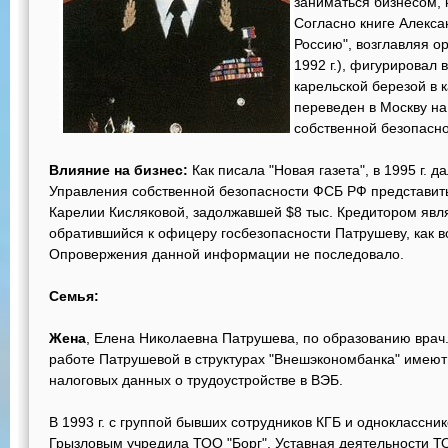
заниматься бизнесом, 
Согласно книге Алекса
Россию", возглавляя о
1992 г.), фигурировал 
карельской березой в к
переведен в Москву н
собственной безопасн
Влияние на бизнес:
Как писала "Новая газета", в 1995 г. 
Управления собственной безопасности ФСБ РФ представить
Карелии Кисляковой, задолжавшей $8 тыс. Кредитором явл
обратившийся к офицеру госбезопасности Патрушеву, как в
Опровержения данной информации не последовало.
Семья:
Жена
, Елена Николаевна Патрушева, по образованию врач
работе Патрушевой в структурах "Внешэкономбанка" имеют
налоговых данных о трудоустройстве в ВЭБ.
В 1993 г. с группой бывших сотрудников КГБ и одноклассни
Грызловым учредила ТОО "Борг". Уставная деятельности Т