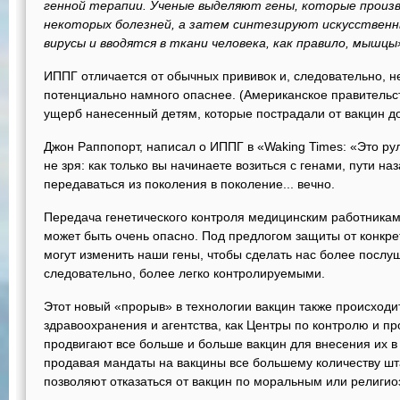
генной терапии. Ученые выделяют гены, которые прои
некоторых болезней, а затем синтезируют искусственн
вирусы и вводятся в ткани человека, как правило, мышцы
ИППГ отличается от обычных прививок и, следовательно, не
потенциально намного опаснее. (Американское правительст
ущерб нанесенный детям, которые пострадали от вакцин до
Джон Раппопорт, написал о ИППГ в «Waking Times: «Это ру
не зря: как только вы начинаете возиться с генами, пути наз
передаваться из поколения в поколение... вечно.
Передача генетического контроля медицинским работникам 
может быть очень опасно. Под предлогом защиты от конкр
могут изменить наши гены, чтобы сделать нас более посл
следовательно, более легко контролируемыми.
Этот новый «прорыв» в технологии вакцин также происходит
здравоохранения и агентства, как Центры по контролю и 
продвигают все больше и больше вакцин для внесения их в
продавая мандаты на вакцины все большему количеству шт
позволяют отказаться от вакцин по моральным или религи