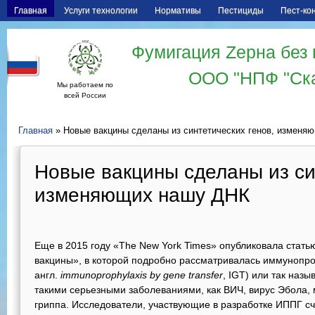
Главная
Услуги технологии
Нормативы
Пестициды
Пест-ко
Фумигация Zерна без 
ООО "НПФ "Ск
Мы работаем по
всей России
Главная
» Новые вакцины сделаны из синтетических генов, изменя
Новые вакцины сделаны из си
изменяющих нашу ДНК
Еще в 2015 году «The New York Times» опубликовала стать
вакцины», в которой подробно рассматривалась иммунопр
англ.
immunoprophylaxis by gene transfer
, IGT) или так наз
такими серьезными заболеваниями, как ВИЧ, вирус Эбола, 
гриппа. Исследователи, участвующие в разработке ИППГ счи