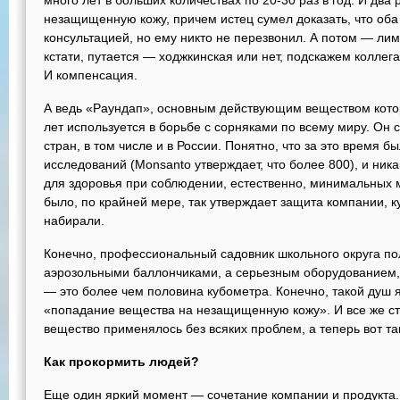
много лет в больших количествах по 20-30 раз в год. И два
незащищенную кожу, причем истец сумел доказать, что оба
консультацией, но ему никто не перезвонил. А потом — л
кстати, путается — ходжкинская или нет, подскажем коллег
И компенсация.
А ведь «Раундап», основным действующим веществом котор
лет используется в борьбе с сорняками по всему миру. Он
стран, в том числе и в России. Понятно, что за это время 
исследований (Monsanto утверждает, что более 800), и ник
для здоровья при соблюдении, естественно, минимальных 
было, по крайней мере, так утверждает защита компании, к
набирали.
Конечно, профессиональный садовник школьного округа п
аэрозольными баллончиками, а серьезным оборудованием
— это более чем половина кубометра. Конечно, такой душ
«попадание вещества на незащищенную кожу». И все же стр
вещество применялось без всяких проблем, а теперь вот та
Как прокормить людей?
Еще один яркий момент — сочетание компании и продукта