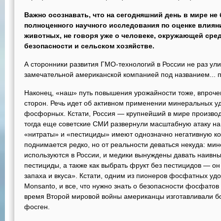
Важно осознавать, что на сегодняшний день в мире не
полноценного научного исследования по оценке влия
животных, не говоря уже о человеке, окружающей сре
безопасности и сельском хозяйстве.
А сторонники развития ГМО-технологий в России не раз ули
замечательной американской компанией под названием... 
Наконец, «наш» путь повышения урожайности тоже, впроче
сторон. Речь идет об активном применении минеральных уд
фосфорных. Кстати, Россия — крупнейший в мире производи
тогда еще советские СМИ развернули масштабную атаку на 
«нитраты» и «пестициды» имеют однозначно негативную ко
поднимается редко, но от реальности деваться некуда: ми
используются в России, и медики вынуждены давать наивные
пестициды, а также как выбрать фрукт без пестицидов — о
запаха и вкуса». Кстати, одним из пионеров фосфатных у
Monsanto, и все, что нужно знать о безопасности фосфатов 
время Второй мировой войны американцы изготавливали 
фосген.