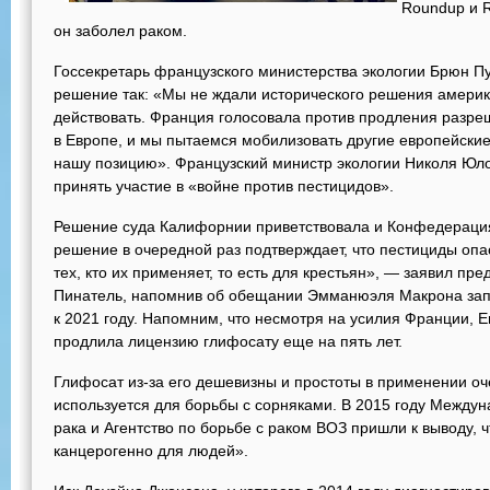
Roundup и 
он заболел раком.
Госсекретарь французского министерства экологии Брюн П
решение так: «Мы не ждали исторического решения америка
действовать. Франция голосовала против продления разре
в Европе, и мы пытаемся мобилизовать другие европейские
нашу позицию». Французский министр экологии Николя Юл
принять участие в «войне против пестицидов».
Решение суда Калифорнии приветствовала и Конфедерация
решение в очередной раз подтверждает, что пестициды опа
тех, кто их применяет, то есть для крестьян», — заявил п
Пинатель, напомнив об обещании Эмманюэля Макрона зап
к 2021 году. Напомним, что несмотря на усилия Франции, 
продлила лицензию глифосату еще на пять лет.
Глифосат из-за его дешевизны и простоты в применении оч
используется для борьбы с сорняками. В 2015 году Между
рака и Агентство по борьбе с раком ВОЗ пришли к выводу, ч
канцерогенно для людей».