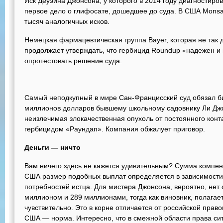
Иск Деуэйна Джонсона, у которого в 2014 году диагности
первое дело о глифосате, дошедшее до суда. В США Monsa
тысяч аналогичных исков.
Немецкая фармацевтическая группа Bayer, которая не так 
продолжает утверждать, что гербицид Roundup «надежен и 
опротестовать решение суда.
Самый неподкупный в мире Сан-Францисский суд обязал б
миллионов долларов бывшему школьному садовнику Ли Джон
неизлечимая злокачественная опухоль от постоянного кон
гербицидом «Раундап». Компания обжалует приговор.
Деньги — ничто
Вам ничего здесь не кажется удивительным? Сумма компенса
США размер подобных выплат определяется в зависимости 
потребностей истца. Для мистера Джонсона, вероятно, нет
миллионом и 289 миллионами, тогда как виновник, полагает
чувствительно. Это в корне отличается от российской прав
США — норма. Интересно, что в смежной области права сит