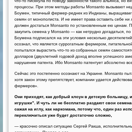
что-то пискнула по поводу законности такого альянса, но е
процессы. При этом методы работы Monsanto вызывают не
Боумен, типичный фермер-реднек из Индианы, выращивае
семян от монополиста. И не имеет права оставить себе ни 
должен достаться Monsanto по установленным ею ценам. П
закупить семена у Monsanto — как нетрудно догадаться, п
Боумена подписался на эти условия несколько десятилетий 
осознал, что является суррогатным фермером, питательной
попытался вырастить что-то из собранных семян самостоят
долларов (двухлетний годовой доход вполне успешного аме
нарушение патента. Ибо Monsanto патентует абсолютно все,
Сейчас это постепенно осознают на Украине. Monsanto пыт
хотя закон этому препятствует, компании удается действова
фермеров».
Они приходят, как добрый клоун в детскую больницу, 
игрушки". И чуть ли не бесплатно раздают свои семен
сажая на иглу, как наркомана, потому что, один раз ис
переключиться уже будет достаточно сложно,
— красочно описал ситуацию Сергей Ракша, исполнительн