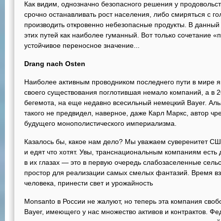
Как видим, однозначно безопасного решения у продовольст
срочно останавливать рост населения, либо смиряться с г
производить откровенно небезопасные продукты. В данный
этих путей как наиболее гуманный. Вот только сочетание «
устойчивое переносное значение...
Drang nach Osten
Наиболее активным проводником последнего пути в мире я
своего существования поглотившая немало компаний, а в 2
бегемота, на еще недавно всесильный немецкий Bayer. Ал
такого не предвидел, наверное, даже Карл Маркс, автор чр
будущего монополистического империализма.
Казалось бы, какое нам дело? Мы уважаем суверенитет СШ
и едят что хотят. Увы, транснациональным компаниям есть
в их глазах — это в первую очередь слабозаселенные сел
простор для реализации самых смелых фантазий. Время вз
человека, принести свет и урожайность
Monsanto в России не жалуют, но теперь эта компания своб
Bayer, имеющего у нас множество активов и контрактов. 