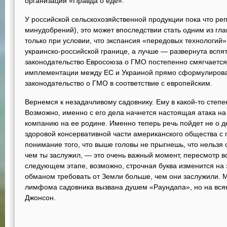
организации «Правда о еде».
У российской сельскохозяйственной продукции пока что реп
минудобрений), это может впоследствии стать одним из гл
только при условии, что экспансия «передовых технологий»
украинско-российской границе, а лучше — развернута вспять
законодательство Евросоюза о ГМО постепенно смягчается, 
имплементации между ЕС и Украиной прямо сформулирова
законодательство о ГМО в соответствие с европейским.
Вернемся к незадачливому садовнику. Ему в какой-то степен
Возможно, именно с его дела начнется настоящая атака н
компанию на ее родине. Именно теперь речь пойдет не о де
здоровой консервативной части американского общества с
понимание того, что выше головы не прыгнешь, что нельзя
чем ты заслужил, — это очень важный момент, пересмотр в
следующем этапе, возможно, строчная буква изменится на
обманом требовать от Земли больше, чем они заслужили. М
лимфома садовника вызвана душем «Раундапа», но на всяк
Джонсон.