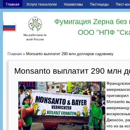
Главная
Услуги технологии
Нормативы
Пестициды
Пест-ко
Фумигация Zерна без 
ООО "НПФ "Ск
Мы работаем по
всей России
Главная
» Monsanto выплатит 290 млн долларов садовнику
Monsanto выплатит 290 млн д
Французско
американско
приговорил
Monsanto в
американцу 
воскресенье
Джонсон, ра
что из-за и