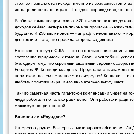
странах назначаются исходя именно из возможностей отве
истца роли почти не играет. Что здесь справедливо, что не
Разбивка компенсации такова: 820 тысяч за потерю доходо
доходов сейчас, четыре миллиона за прошлые «неэкономич
будущие. И 250 миллионов — «штраф», некий аналог «мора
две трети от того, что просила сторона садовника.
Не секрет, что суд в США — это не столько поиск истины, с
состязание юридических команд. Столь масштабный успех 
благодаря тому, что скромный школьный садовник собрал во
Робертом Ф. Кеннеди-младшим. Представитель знаменитой
политиком, но тем не менее этот очередной Кеннеди — из т
любому политику мира, и его внимательно выслушают.
Так что заметная часть гигантской компенсации уйдет на го
люди работали не только ради денег. Они работали ради то
максимум неприятностей.
Виновен ли «Раундап»?
Интересно другое. Во-первых, мотивировка обвинения. Ли