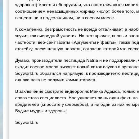
здорового) масел и обнаружили, что они отличаются мини
соотношением ненасыщенных жирных кислот, более того, м
веществ ни в подсолнечном, ни в соевом масле.
К сожалению, безграмотность не всегда отталкивает, а нао
звучит, как очередной ужастик. На этот крючок, вновь и вн
частности, веб-сайт газеты «Аргументы и факты», также п
статейку, посвященную новости, согласно которой что соев
Думаю, производители пестицида Natria и не подозревали, ч
входит соевое масло вызовет новый виток слухов о вредон
Soyworld.ru обратился напрямую, к производителю пестиц
однако пока не получил комментариев.
В заключение смотрите видеоролик Майка Адамса, только 
слова этого специалиста. Нас удивляет лишь один факт: на
вредителей (спросите у фермеров), и ни один из них не мр
Будьте мудры и здоровы!
Soyworld.ru