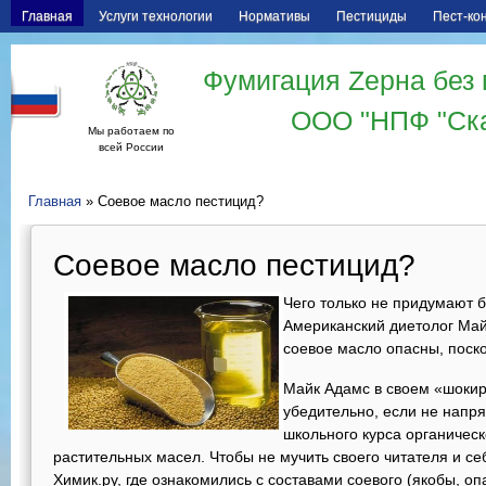
Главная
Услуги технологии
Нормативы
Пестициды
Пест-ко
Фумигация Zерна без 
ООО "НПФ "Ск
Мы работаем по
всей России
Главная
» Соевое масло пестицид?
Соевое масло пестицид?
Чего только не придумают б
Американский диетолог Май
соевое масло опасны, поско
Майк Адамс в своем «шоки
убедительно, если не напр
школьного курса органическ
растительных масел. Чтобы не мучить своего читателя и се
Химик.ру, где ознакомились с составами соевого (якобы, оп