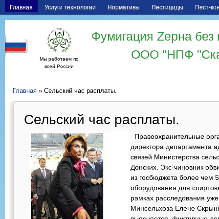
Главная
Услуги технологии
Нормативы
Пестициды
Пест-ко
Фумигация Zерна без 
ООО "НПФ "Ск
Мы работаем по
всей России
Главная
» Сельский час расплаты.
Сельский час расплаты.
Правоохранительные орга
директора департамента а
связей Министерства сельс
Донских. Экс-чиновник обв
из госбюджета более чем 5
оборудования для спиртов
рамках расследования уже 
Минсельхоза Елене Скрынн
выясняется, фиктивные до