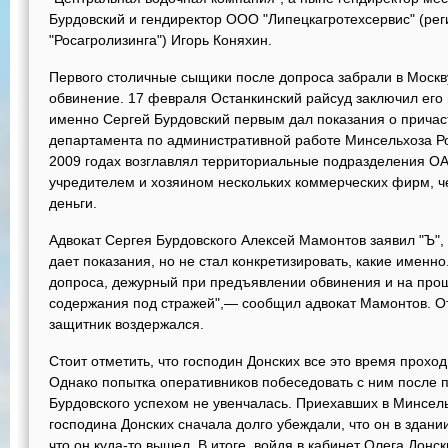
Бурдовский и гендиректор ООО "Липецкагротехсервис" (ре
"Росагролизинга") Игорь Коняхин.
Первого столичные сыщики после допроса забрали в Москв
обвинение. 17 февраля Останкинский райсуд заключил его
именно Сергей Бурдовский первым дал показания о причас
департамента по административной работе Минсельхоза Ро
2009 годах возглавлял территориальные подразделения ОАО
учредителем и хозяином нескольких коммерческих фирм, 
деньги.
Адвокат Сергея Бурдовского Алексей Мамонтов заявил "Ъ",
дает показания, но не стал конкретизировать, какие именно.
допроса, дежурный при предъявлении обвинения и на про
содержания под стражей",— сообщил адвокат Мамонтов. О
защитник воздержался.
Стоит отметить, что господин Донских все это время проход
Однако попытка оперативников побеседовать с ним после
Бурдовского успехом не увенчалась. Приехавших в Минсел
господина Донских сначала долго убеждали, что он в здании
что он куда-то вышел. В итоге, войдя в кабинет Олега Дон