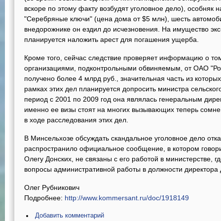
вскоре по этому факту возбудят уголовное дело), особняк 
"Серебряные ключи" (цена дома от $5 млн), шесть автомо
внедорожнике он ездил до исчезновения. На имущество эк
планируется наложить арест для погашения ущерба.
Кроме того, сейчас следствие проверяет информацию о том,
организациями, подконтрольными обвиняемым, от ОАО "Ро
получено более 4 млрд руб., значительная часть из которы
рамках этих дел планируется допросить министра сельског
период с 2001 по 2009 год она являлась генеральным дире
именно ее визы стоят на многих вызывающих теперь сомне
в ходе расследования этих дел.
В Минсельхозе обсуждать скандальное уголовное дело отк
распространило официальное сообщение, в котором говори
Олегу Донских, не связаны с его работой в министерстве, 
вопросы административной работы в должности директора 
Олег Рубникович
Подробнее:
http://www.kommersant.ru/doc/1918149
Добавить комментарий