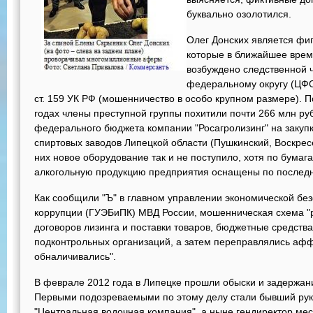
буквально озолотился.
Олег Донских является фиг
которые в ближайшее врем
возбуждено следственной 
федеральному округу (ЦФО)
ст. 159 УК РФ (мошенничество в особо крупном размере). 
годах члены преступной группы похитили почти 266 млн ру
федерального бюджета компании "Росагролизинг" на закуп
спиртовых заводов Липецкой области (Пушкинский, Воскресе
них новое оборудование так и не поступило, хотя по бума
алкогольную продукцию предприятия оснащены по последн
Как сообщили "Ъ" в главном управлении экономической бе
коррупции (ГУЭБиПК) МВД России, мошенническая схема "
договоров лизинга и поставки товаров, бюджетные средств
подконтрольных организаций, а затем переправлялись а
обналичивались".
В феврале 2012 года в Липецке прошли обыски и задержан
Первыми подозреваемыми по этому делу стали бывший ру
"Центральная водочная компания", а ныне гендиректор ме