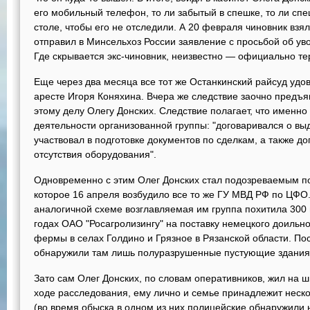
его мобильный телефон, то ли забытый в спешке, то ли сп
столе, чтобы его не отследили. А 20 февраля чиновник взя
отправил в Минсельхоз России заявление с просьбой об у
Где скрывается экс-чиновник, неизвестно — официально те
Еще через два месяца все тот же Останкинский райсуд удо
аресте Игоря Коняхина. Вчера же следствие заочно предъ
этому делу Олегу Донских. Следствие полагает, что именно
деятельности организованной группы: "договаривался о вы
участвовал в подготовке документов по сделкам, а также д
отсутствия оборудования".
Одновременно с этим Олег Донских стал подозреваемым п
которое 16 апреля возбудило все то же ГУ МВД РФ по ЦФО.
аналогичной схеме возглавляемая им группа похитила 300 
годах ОАО "Росагролизингу" на поставку немецкого доильн
фермы в селах Голдино и Грязное в Рязанской области. П
обнаружили там лишь полуразрушенные пустующие здания
Зато сам Олег Донских, по словам оперативников, жил на ш
ходе расследования, ему лично и семье принадлежит неско
(во время обыска в одном из них полицейские обнаружили