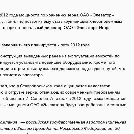
2012 года мощности по хранению зерна ОАО «Элеватор»
ыс. тонн, что позволит ему стать крупнейшим хлебоприемным
- говорит генеральный директор ОАО «Элеватор» Игорь
, завершить его планируется к лету 2012 года.
конструкция выведенных ранее из эксплуатации емкостей по
анируется установить новейшее оборудование. Кроме того
кции и строительству железнодорожных подъездных путей, что
 логистику элеватора.
зал, что в Ставропольском крае ощущается недостаток
ю и отгрузке зерна, отвечающих современным требованиям
 объясняет И. Сополев. А так как в 2012 году также ожидается
новые мощности ОАО «Элеватор» будут востребованы местными
компания» — российская государственная агропромышленная
тствии с Указом Президента Российской Федерации от 20