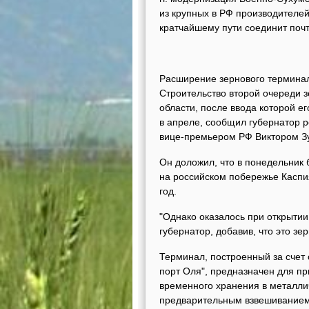
из крупных в РФ производителей
кратчайшему пути соединит почт
Расширение зернового терминала
Строительство второй очереди з
области, после ввода которой ег
в апреле, сообщил губернатор 
вице-премьером РФ Виктором З
Он доложил, что в понедельник
на российском побережье Каспия
год.
"Однако оказалось при открытии,
губернатор, добавив, что это зе
Терминал, построенный за счет 
порт Оля", предназначен для п
временного хранения в металлич
предварительным взвешиванием