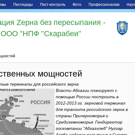
ивы
Пестициды
Пест-контроль
Фото
Профессионалам
Науч
ция Zерна без пересыпания -
ООО "НПФ "Скарабеи"
ощностей
ственных мощностей
итные терминалы для российского зерна
Власти Абхазии планируют с
помощью России построить в
2012-2013 гг. зерновой терминал
для транзита российского зерна в
страны Причерноморья и
Средиземноморья. Гендиректор
госкомпании "Абхазхлеб" Нугзар
Агрба недавно разъяснил в Сухуме,