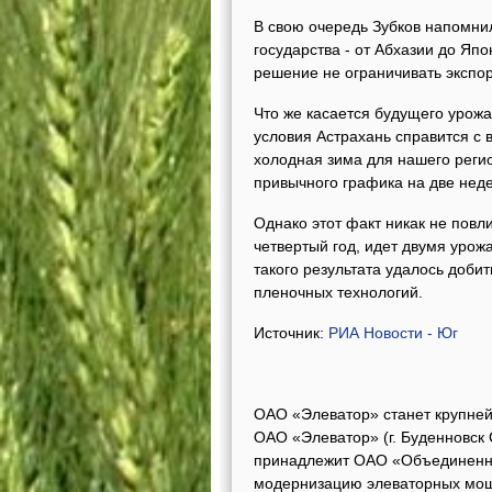
В свою очередь Зубков напомнил,
государства - от Абхазии до Яп
решение не ограничивать экспор
Что же касается будущего урожа
условия Астрахань справится с
холодная зима для нашего регио
привычного графика на две неде
Однако этот факт никак не повли
четвертый год, идет двумя урожа
такого результата удалось доби
пленочных технологий.
Источник:
РИА Новости - Юг
ОАО «Элеватор» станет крупне
ОАО «Элеватор» (г. Буденновск 
принадлежит ОАО «Объединенна
модернизацию элеваторных мощ