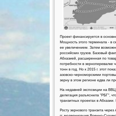
Проект финансируется в основн
Мощность этого терминала - в с
ее увеличением. Затем возможно
российских грузов. Базовый фак
Абхазией, расширенная по това
потребности в зерноперевалке ч
тонн в год. Но к 2015 г. этот по
азовско-черноморскими портов
зерну в этом регионе едва ли п
На недавней экспозиции на ВВЦ
делегация разъяснила "РБГ", чт
транзитных проектах в Абхазии. 
Росту зернового транзита через
гг. модернизация Военно-Сухумс