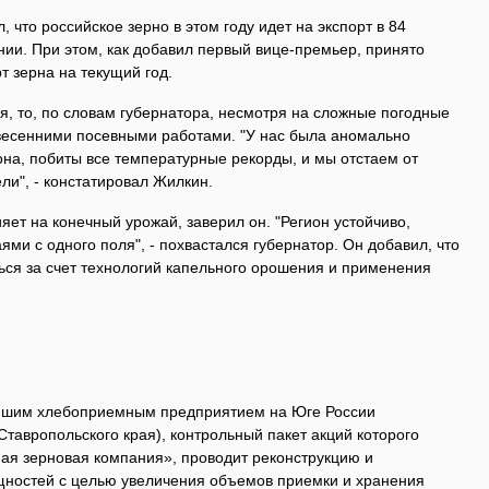
 что российское зерно в этом году идет на экспорт в 84
онии. При этом, как добавил первый вице-премьер, принято
т зерна на текущий год.
я, то, по словам губернатора, несмотря на сложные погодные
 весенними посевными работами. "У нас была аномально
на, побиты все температурные рекорды, и мы отстаем от
ли", - констатировал Жилкин.
яет на конечный урожай, заверил он. "Регион устойчиво,
ями с одного поля", - похвастался губернатор. Он добавил, что
ться за счет технологий капельного орошения и применения
йшим хлебоприемным предприятием на Юге России
Ставропольского края), контрольный пакет акций которого
я зерновая компания», проводит реконструкцию и
ностей с целью увеличения объемов приемки и хранения