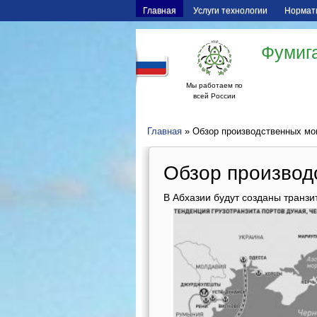
Главная
Услуги технологии
Нормат
Фумига
Мы работаем по
всей России
Главная
» Обзор производственных м
Обзор производ
В Абхазии будут созданы транз