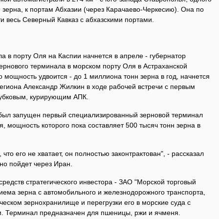
 зерна, к портам Абхазии (через Карачаево-Черкесию). Она по
и весь Северный Кавказ с абхазскими портами.
 в порту Оля на Каспии начнется в апреле - губернатор
ернового терминала в морском порту Оля в Астраханской
о мощность удвоится - до 1 миллиона тонн зерна в год, начнется
региона Александр Жилкин в ходе рабочей встречи с первым
убковым, курирующим АПК.
 был запущен первый специализированный зерновой терминал
, мощность которого пока составляет 500 тысяч тонн зерна в
 что его не хватает, он полностью законтрактован", - рассказал
рно пойдет через Иран.
средств стратегического инвестора - ЗАО "Морской торговый
риема зерна с автомобильного и железнодорожного транспорта,
еском зернохранилище и перегрузки его в морские суда с
. Терминал предназначен для пшеницы, ржи и ячменя.