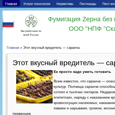
Главная
Услуги технологии
Нормативы
Пестициды
Пест-ко
Фумигация Zерна без 
ООО "НПФ "Ск
Мы работаем по
всей России
Главная
» Этот вкусный вредитель — саранча.
Этот вкусный вредитель — са
Ее просто надо уметь готовить
Всем известно, что саранча — опа
культур. Полчища саранчи способны
сотнях и тысячах гектаров. Недаро
египетских, наряду с наказанием к
кровососущих насекомых, наказани
язвами и нарывами, громом, молни
первенцев.