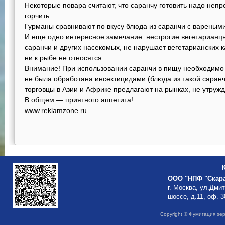
Некоторые повара считают, что саранчу готовить надо неп
горчить.
Гурманы сравнивают по вкусу блюда из саранчи с варены
И еще одно интересное замечание: нестрогие вегетарианцы
саранчи и других насекомых, не нарушает вегетарианских ка
ни к рыбе не относятся.
Внимание! При использовании саранчи в пищу необходимо 
не была обработана инсектицидами (блюда из такой саран
торговцы в Азии и Африке предлагают на рынках, не утруж
В общем — приятного аппетита!
www.reklamzone.ru
ООО "НПФ "Скар
г. Москва, ул.Дми
шоссе, д.11, оф. 3
Copyright © Фумигация зе