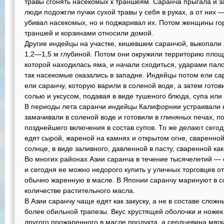
травы сгонять насекомых к траншеям. Саранча прыгала и з
люди подожгли пучки сухой травы у себя в руках, а от них 
убивал насекомых, но и поджаривал их. Потом женщины гор
траншей и корзинами относили домой.
Другие индейцы на участке, кишевшем саранчой, выкопали
1,2—1,5 м глубиной. Потом они окружили территорию площа
которой находилась яма, и начали сходиться, ударами пало
так насекомые оказались в западне. Индейцы потом ели са
ели саранчу, которую варили в соленой воде, а затем гото
солью и уксусом, подавая в виде тушеного блюда, супа или 
В периоды лета саранчи индейцы Калифорнии устраивали 
замачивали в соленой воде и готовили в глиняных печах, по
позднейшего включения в состав супов. То же делают сего
едят сырой, жареной на камнях и открытом огне, сваренно
солнце, в виде заливного, давленной в пасту, сваренной ка
Во многих районах Азии саранча в течение тысячелетий — 
и сегодня ее можно недорого купить у уличных торговцев о
обычно жаренную в масле. В Японии саранчу маринуют в с
количестве растительного масла.
В Азии саранчу чаще едят как закуску, а не в составе слож
более обильной трапезы. Вкус хрустящей оболочки и ножек 
другого прожаренного в масле продукта, а сердцевина мягк