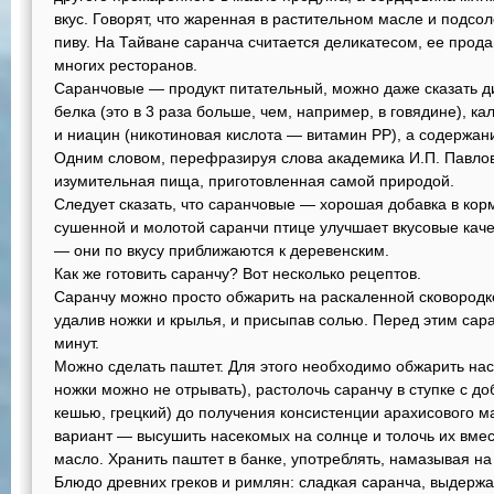
вкус. Говорят, что жаренная в растительном масле и подсо
пиву. На Тайване саранча считается деликатесом, ее прода
многих ресторанов.
Саранчовые — продукт питательный, можно даже сказать д
белка (это в 3 раза больше, чем, например, в говядине), к
и ниацин (никотиновая кислота — витамин РР), а содержани
Одним словом, перефразируя слова академика И.П. Павлов
изумительная пища, приготовленная самой природой.
Следует сказать, что саранчовые — хорошая добавка в кор
сушенной и молотой саранчи птице улучшает вкусовые каче
— они по вкусу приближаются к деревенским.
Как же готовить саранчу? Вот несколько рецептов.
Саранчу можно просто обжарить на раскаленной сковородк
удалив ножки и крылья, и присыпав солью. Перед этим сар
минут.
Можно сделать паштет. Для этого необходимо обжарить нас
ножки можно не отрывать), растолочь саранчу в ступке с д
кешью, грецкий) до получения консистенции арахисового м
вариант — высушить насекомых на солнце и толочь их вмес
масло. Хранить паштет в банке, употреблять, намазывая на
Блюдо древних греков и римлян: сладкая саранча, выдержа