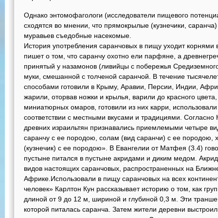
Однако энтомофагологи (исследователи пищевого потенци
сходятся во мнении, что прямокрылые (кузнечики, саранч
муравьев съедобные насекомые.
История употребления саранчовых в пищу уходит корнями 
пишет о том, что саранчу охотно ели парфяне, а древнегре
принятый у назамонов (ливийцы с побережья Средиземного
муки, смешанной с толченой саранчой. В течение тысячел
способами готовили в Крыму, Аравии, Персии, Индии, Афри
жарили, оторвав ножки и крылья, варили до красного цвета
миниатюрных омаров, готовили из них карри, использовали
соответствии с местными вкусами и традициями. Согласно К
древних израильтян признавались приемлемыми четыре вида
саранчу с ее породою, солам (вид саранчи) с ее породою, х
(кузнечик) с ее породою». В Евангелии от Матфея (3.4) гов
пустыне питался в пустыне акридами и диким медом. Акриды
видов настоящих саранчовых, распространенных на Ближне
Африке.Использовали в пищу саранчовых на всех континент
человек» Карлтон Кун рассказывает историю о том, как гр
длиной от 9 до 12 м, шириной и глубиной 0,3 м. Эти транш
которой питалась саранча. Затем жители деревни выстроил