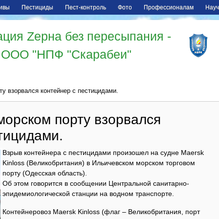
ивы
Пестициды
Пест-контроль
Фото
Профессионалам
Науч
ция Zерна без пересыпания -
ООО "НПФ "Скарабеи"
у взорвался контейнер с пестицидами.
морском порту взорвался
тицидами.
Взрыв контейнера с пестицидами произошел на судне Maersk
Kinloss (Великобритания) в Ильичевском морском торговом
порту (Одесская область).
Об этом говорится в сообщении Центральной санитарно-
эпидемиологической станции на водном транспорте.
Контейнеровоз Maersk Kinloss (флаг – Великобритания, порт