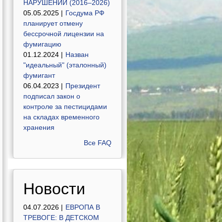
НАРУШЕНИЙ (2016–2026)
05.05.2025 |
Госдума РФ
планирует отмену
бессрочной лицензии на
фумигацию
01.12.2024 |
Назван
"идеальный" (эталонный)
фумигант
06.04.2023 |
Президент
подписал закон о
контроле за пестицидами
на складах временного
хранения
Все FAQ
Новости
04.07.2026 |
ЕВРОПА В
ТРЕВОГЕ: В ДЕТСКОМ