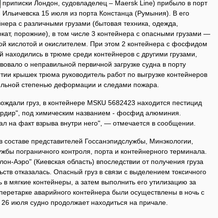
приписки Лондон, судовладелец – Maersk Line) прибыло в порт
Ильичевска 15 июля из порта Констанца (Румыния). В его
нера с различными грузами (бытовая техника, одежда,
окат, порожние), в том числе 3 контейнера с опасными грузами —
 кислотой и окислителем. При этом 2 контейнера с фосфидом
 находились в трюме среди контейнеров с другими грузами,
твовало о неправильной первичной загрузке судна в порту
тии крышек трюма руководитель работ по выгрузке контейнеров
ельной степенью деформации и следами пожара.
вождали груз, в контейнере МSКU 5682423 находится пестицид
рдир", под химическим названием - фосфид алюминия.
л на факт взрыва внутри него", — отмечается в сообщении.
в составе представителей Госсанэпидслужбы, Минэкологии,
жбы пограничного контроля, порта и контейнерного терминала.
лон-Аэро" (Киевская область) впоследствии от получения груза
ств отказалась. Опасный груз в связи с выделением токсичного
 в мягкие контейнеры, а затем выполнить его утилизацию за
перетарке аварийного контейнера были осуществлены в ночь с
 26 июля судно продолжает находиться на причале.