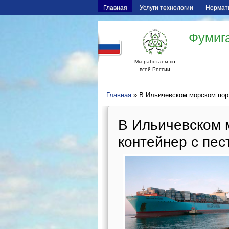
Главная
Услуги технологии
Нормат
Фумига
Мы работаем по
всей России
Главная
» В Ильичевском морском порт
В Ильичевском 
контейнер с пес