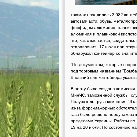
трюмах находились 2 082 контей
автозапчасти, обувь, металлопр
фосфидом алюминия, плавиковой
алюминия и плавиковой кислотой
что, как отмечается, свидетельс
отправления. 17 июля при откры
обнаружил контейнер со значит
"По документам, которые сопро
под торговым названием "Бомба
Внешний вид контейнера указыва
В порту была создана комиссия 
МинЧС, таможенной службы, слу
Получатель груза компания "Эта
из-за форс-мажорных обстоятель
газа было решено переупаковать
пределами Украины. Работы по 
19 на 20 июля. По состоянию на