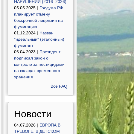
НАРУШЕНИЙ (2016–2026)
05.05.2025 |
Госдума РФ
планирует отмену
бессрочной лицензии на
фумигацию
01.12.2024 |
Назван
"идеальный" (эталонный)
фумигант
06.04.2023 |
Президент
подписал закон о
контроле за пестицидами
на складах временного
хранения
Все FAQ
Новости
04.07.2026 |
ЕВРОПА В
ТРЕВОГЕ: В ДЕТСКОМ