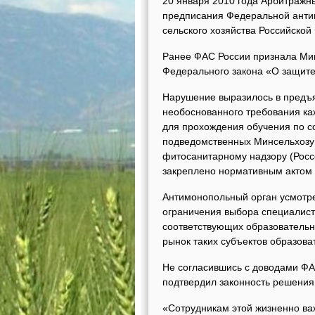
20 января 2010 года Арбитражн
предписания Федеральной анти
сельского хозяйства Российской
Ранее ФАС России признала Мин
Федерального закона «О защите
Нарушение выразилось в предъ
необоснованного требования ка
для прохождения обучения по 
подведомственных Минсельхозу 
фитосанитарному надзору (Росс
закреплено нормативным актом 
Антимонопольный орган усмотр
ограничения выбора специалист
соответствующих образовательны
рынок таких субъектов образоват
Не согласившись с доводами ФАС
подтвердил законность решения
«Cотрудникам этой жизненно в