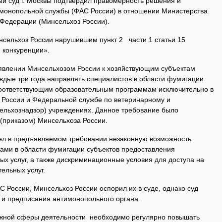
ый суд г. Москвы подтвердил правомерность решения и
монопольной службы (ФАС России) в отношении Министерства
 Федерации (Минсельхоз России).
сельхоз России нарушившим пункт 2 части 1 статьи 15
 конкуренции».
явлении Минсельхозом России к хозяйствующим субъектам
ждые три года направлять специалистов в области фумигации
соответствующим образовательным программам исключительно в
России и Федеральной службе по ветеринарному и
ельхознадзор) учреждениях. Данное требование было
(приказом) Минсельхоза России.
ел в предъявляемом требовании незаконную возможность
ами в области фумигации субъектов предоставления
х услуг, а также дискриминационные условия для доступа на
ельных услуг.
 России, Минсельхоз России оспорил их в суде, однако суд
 и предписания антимонопольного органа.
ажной сферы деятельности необходимо регулярно повышать