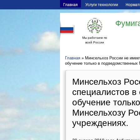
Главная
Услуги технологии
Нормат
Фумига
Мы работаем по
всей России
Главная
» Минсельхоз России не имеет
обучение только в подведомственных 
Минсельхоз Росс
специалистов в
обучение тольк
Минсельхозу Ро
учреждениях.