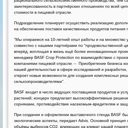
рационального сельскохозяйственного производства, тем
заинтересованность в партнёрских отношениях по всей це
стоимости в пищевой отрасли.
Подразделение планирует осуществить реализацию допол
на обеспечение поставок качественных продуктов питания 
"Мы опираемся на 10-летний опыт работы и на множество 
совместно с нашими партнёрами по "продовольственной це
вперёд, воплощая в жизнь ещё более инновационные проект
менеджер BASF Crop Protection по взаимодействию с прои
компаниями пищевой отрасли. – Приобретение бизнеса ко
нашей деятельностью в сфере исследований и разработок,
откроет новые возможности для создания комплексных реш
сельхозпроизводителями".
BASF входит в число ведущих поставщиков продуктов и услу
растений; концерн предлагает высокоэффективные решения 
сорняками, противодействие насекомым-вредителям и защи
При создании и оформлении выставочного стенда BASF бы
экологические аспекты, передает Advis. Основной принцип 
объёмы выбросов CO2, влияющих на климат нашей планет