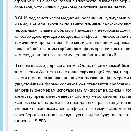
ограничение на использование глифосата, в качестве ме
сорняков, устойчивых к данному действующему веществу.
В США под генетически модифицированными культурами в 20
Из них, 154 млн. акров было занято линиями сельскохозяй
гербицидам, главным образом Раундапу и некоторым друг
качестве действующего вещества глифосат. Глифосат явля
химическим препаратом. Но в связи с появлением сорняков
после обработки этим гербицидом, фермеры начинают при
чем сводят на нет все преимущества биотехнологий.
В своем письме, адресованном в Офис по химической без
загрязнения Агентства по охране окружающей среды, непр
ввести строгие ограничение на использование фермерами г
где устойчивые формы сорняков уже становятся проблемой.
запретить фермерам использовать глифосат на одном и том
агентству предлагается ввести систему мероприятий, зас
использовать программы по преодолению развития устойчи
уменьшить использования глифосата. Нехимические методы
севообороты и покровные культуры вряд ли будут использо
стороны US EPA.