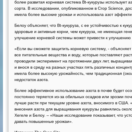
более развитая корневая система Bt-кукурузы использует 
сорта. В исследовании, опубликованном в Crop Science, дос
имела более высокие урожаи и использовала азот эффекти
Белоу объясняет, что Bt-кукуруза, с ее устойчивостью к кук
здоровые и активные корни, чем кукуруза, не имеющая ген
улучшение корневой системы может привести к улучшению 
«Если вы сможете защитить корневую систему, - объясняет 
все питательные вещества и воду, которые поставляют рас
проводили эксперимент на протяжении двух лет, выращива
и внося в среду на разных участках пять различных концент
имела более высокую урожайность, чем традиционная (окол
недостаток азота.
Более эффективное использование азота в почве будет особ
постоянно теряется из-за обильных осадков или эрозии почв
лучше расти при текущем уровне азота, вносимого в США. 
внесения азота для выращивания кукурузы равнялись около 
Хегеле и Белоу. – «Наше исследование показывает, что уст
давать повышенные урожаи».