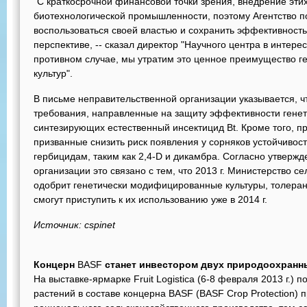
"С краткосрочной финансовой точки зрения, внедрение эти
биотехнологической промышленности, поэтому Агентство 
воспользоваться своей властью и сохранить эффективность
перспективе, -- сказал директор "Научного центра в интере
противном случае, мы утратим это ценное преимущество 
культур".
В письме неправительственной организации указывается, ч
требования, направленные на защиту эффективности гене
синтезирующих естественный инсектицид Bt. Кроме того, 
призванные снизить риск появления у сорняков устойчивос
гербицидам, таким как 2,4-D и дикамбра. Согласно утверж
организации это связано с тем, что 2013 г. Министерство с
одобрит генетически модифицированные культуры, толера
смогут приступить к их использованию уже в 2014 г.
Источник: cspinet
Концерн
BASF
станет инвестором двух природоохранны
На выставке-ярмарке Fruit Logistica (6-8 февраля 2013 г.)
растений в составе концерна BASF (BASF Crop Protection)