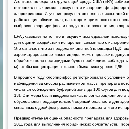
Агентство по охране окружающей среды США (EPA) собира
потенциальных рисков в результате испарения фосфорорга
хлорпирифоса. Изучение результатов полевых испытаний п
работающие вблизи поля, на котором применяют этот преп
выбросов хлорпирифоса и продукта его разложения, хлорп
EPA указывает на то, что в текущем исследовании исполь
для оценки воздействия испарения, связанные с испарение
Это означает, что за пределами опытной площадки ПДК ток
зарегистрированных инсектицидов может превысить допусти
обработке поля пестицидами будет необходимо соблюдать 
м), чтобы концентрация токсинов была ниже уровня ПДК.
В прошлом году хлорпирифос регистрировали с условием о
наблюдения за сносом распыляемой массы препарата пото
числится соблюдение буферной зоны до 100 футов для воз
13). Эти меры были введены как часть регистрационного о
обусловлены предварительной оценкой опасности для здор
связанных с дрейфом распыляемого препарата и его испаре
Предварительная оценка опасности препарата для здоров
2011 года для выполнения юридических обязательств, чтобы