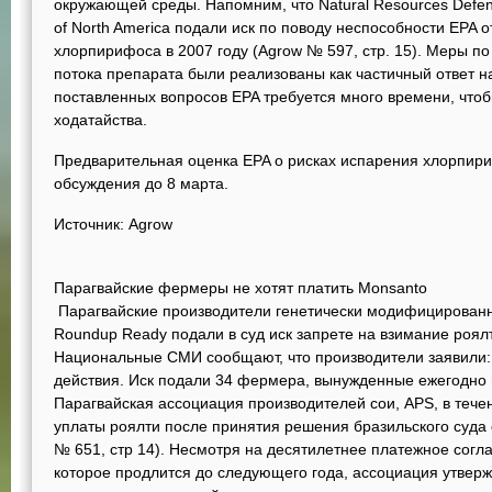
окружающей среды. Напомним, что Natural Resources Defense
of North America подали иск по поводу неспособности EPA о
хлорпирифоса в 2007 году (Agrow № 597, стр. 15). Меры
потока препарата были реализованы как частичный ответ на
поставленных вопросов EPA требуется много времени, чтоб
ходатайства.
Предварительная оценка EPA о рисках испарения хлорпир
обсуждения до 8 марта.
Источник: Agrow
Парагвайские фермеры не хотят платить Monsanto
Парагвайские производители генетически модифицированн
Roundup Ready подали в суд иск запрете на взимание роял
Национальные СМИ сообщают, что производители заявили: у
действия. Иск подали 34 фермера, вынужденные ежегодно в
Парагвайская ассоциация производителей сои, APS, в тече
уплаты роялти после принятия решения бразильского суда
№ 651, стр 14). Несмотря на десятилетнее платежное сог
которое продлится до следующего года, ассоциация утверж