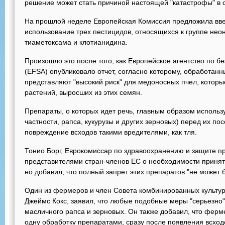
решение может стать причиной настоящей "катастрофы" в 
На прошлой неделе Европейская Комиссия предложила вве
использование трех пестицидов, относящихся к группе нео
тиаметоксама и клотианидина.
Произошло это после того, как Европейское агентство по 
(EFSA) опубликовало отчет, согласно которому, обработа
представляют "высокий риск" для медоносных пчел, которы
растений, выросших из этих семян.
Препараты, о которых идет речь, главным образом использ
частности, рапса, кукурузы и других зерновых) перед их по
повреждение всходов такими вредителями, как тля.
Тонио Борг, Еврокомиссар по здравоохранению и защите пр
представителями стран-членов ЕС о необходимости принят
но добавил, что полный запрет этих препаратов "не может 
Один из фермеров и член Совета комбинированных культу
Джеймс Кокс, заявил, что любые подобные меры "серьезно"
масличного рапса и зерновых. Он также добавил, что фер
одну обработку препаратами, сразу после появления всходов