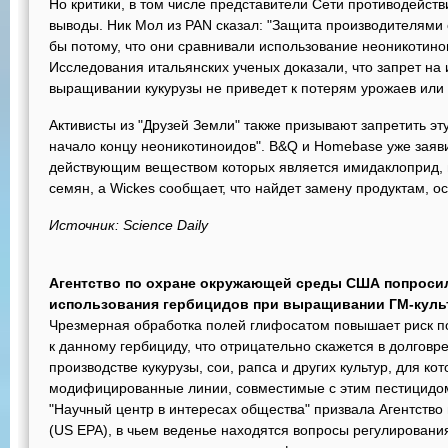
Но критики, в том числе представители Сети противодейств
выводы. Ник Мол из PAN сказал: "Защита производителями 
бы потому, что они сравнивали использование неоникотино
Исследования итальянских ученых доказали, что запрет на 
выращивании кукурузы не приведет к потерям урожаев или
Активисты из "Друзей Земли" также призывают запретить эт
начало концу неоникотиноидов". B&Q и Homebase уже заяв
действующим веществом которых является имидаклоприд, и
семян, а Wickes сообщает, что найдет замену продуктам, 
Источник: Science Daily
Агентство по охране окружающей среды США попросил
использования гербицидов при выращивании ГМ-куль
Чрезмерная обработка полей глифосатом повышает риск п
к данному гербициду, что отрицательно скажется в долгов
производстве кукурузы, сои, рапса и других культур, для ко
модифицированные линии, совместимые с этим пестицидом
"Научный центр в интересах общества" призвала Агентств
(US EPA), в чьем веденье находятся вопросы регулировани