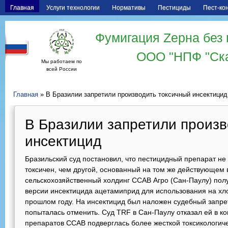
Главная
Услуги технологии
Нормативы
Пестициды
Пест-ко
Фумигация Zерна без 
ООО "НПФ "Ск
Мы работаем по
всей России
Главная
» В Бразилии запретили производить токсичный инсектицид
В Бразилии запретили произв
инсектицид
Бразильский суд постановил, что пестицидный препарат не
токсичен, чем другой, основанный на том же действующем 
сельскохозяйственный холдинг CCAB Агро (Сан-Паулу) пол
версии инсектицида ацетамиприд для использования на хло
прошлом году. На инсектицид был наложен судебный запре
попыталась отменить. Суд TRF в Сан-Паулу отказал ей в ко
препаратов CCAB подверглась более жесткой токсикологиче