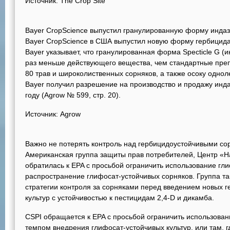
Источник: The Crop Site
Bayer CropScience выпустил гранулированную форму инд
Bayer CropScience в США выпустил новую форму гербицида
Bayer указывает, что гранулированная форма Specticle G (
раз меньше действующего вещества, чем стандартные преп
80 трав и широколиственных сорняков, а также осоку одно
Bayer получил разрешение на производство и продажу инда
году (Agrow № 599, стр. 20).
Источник: Agrow
Важно не потерять контроль над гербицидоустойчивыми с
Американская группа защиты прав потребителей, Центр «На
обратилась к EPA с просьбой ограничить использование гл
распространение глифосат-устойчивых сорняков. Группа та
стратегии контроля за сорняками перед введением новых
культур с устойчивостью к пестицидам 2,4-D и дикамба.
CSPI обращается к EPA с просьбой ограничить использован
темпом внедрения глифосат-устойчивых культур, или там, г