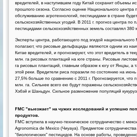
вредителей, в наступившем году Китай сохранит объемы и
прошлого сезона. Согласно оценке Национального центра 
обслуживанию агротехнологий, пестицидами в стране будет
сельскохозяйственных угодий. В 2011 г. прогноз центра п
пестицидами сельскохозяйственных земель составлял 380 м
Эксперты центра, работающего под эгидой национального М
полагают, что рисовые дельфациды являются одним из на
Китае вредителей, и прогнозируют, что этот вредитель в те
млн. га рисовых плантаций на юге страны. Рисовые листове
га рисовых плантаций, главным образом к югу от Янцзы, а 
этой реки. Вредители риса поразили по состоянию на июнь п
27,5% больше по сравнению с 2011 г. Прогнозируется, что
млн. га. Сильнее всего ею будут поражены сельскохозяйст
Хэбэй и Шаньдун. Сильное размножение популяций кукуруз
FMC "выезжает" на чужих исследований и успешно по
продуктов.
FMC вступила в научно-техническое сотрудничество с мекс
Agronomica de Mexico (Чиуауа). Предметом сотрудничества
"биологических" пестицидов. На основе работы, проведенн