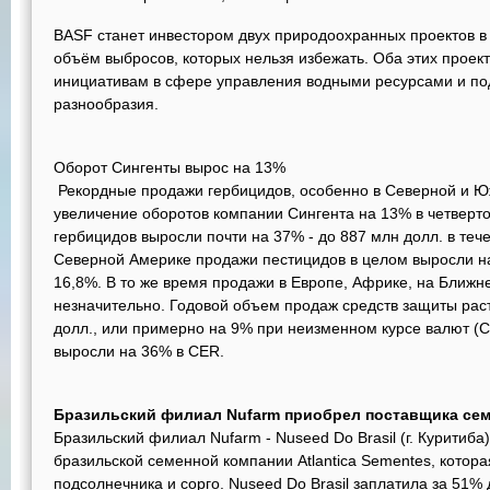
BASF станет инвестором двух природоохранных проектов в 
объём выбросов, которых нельзя избежать. Оба этих проек
инициативам в сфере управления водными ресурсами и по
разнообразия.
Оборот Сингенты вырос на 13%
Рекордные продажи гербицидов, особенно в Северной и Ю
увеличение оборотов компании Сингента на 13% в четверто
гербицидов выросли почти на 37% - до 887 млн долл. в теч
Северной Америке продажи пестицидов в целом выросли на
16,8%. В то же время продажи в Европе, Африке, на Ближн
незначительно. Годовой объем продаж средств защиты раст
долл., или примерно на 9% при неизменном курсе валют (
выросли на 36% в CER.
Бразильский филиал Nufarm приобрел поставщика семя
Бразильский филиал Nufarm - Nuseed Do Brasil (г. Куритиб
бразильской семенной компании Atlantica Sementes, котор
подсолнечника и сорго. Nuseed Do Brasil заплатила за 51%