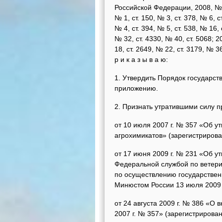
Российской Федерации, 2008, № 25
№ 1, ст. 150, № 3, ст. 378, № 6, с
№ 4, ст. 394, № 5, ст. 538, № 16, 
№ 32, ст. 4330, № 40, ст. 5068; 2
18, ст. 2649, № 22, ст. 3179, № 36
р и к а з ы в а ю:
1. Утвердить Порядок государст
приложению.
2. Признать утратившими силу п
от 10 июля 2007 г. № 357 «Об у
агрохимикатов» (зарегистрирова
от 17 июня 2009 г. № 231 «Об 
Федеральной службой по ветер
по осуществлению государствен
Минюстом России 13 июля 2009 г
от 24 августа 2009 г. № 386 «О
2007 г. № 357» (зарегистрирова