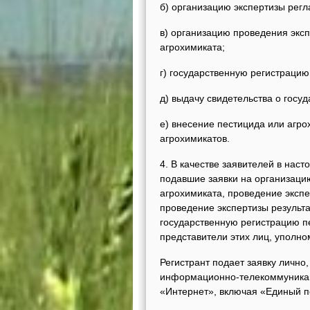
б) организацию экспертизы рег
в) организацию проведения экс
агрохимиката;
г) государственную регистрацию
д) выдачу свидетельства о госу
е) внесение пестицида или агро
агрохимикатов.
4. В качестве заявителей в на
подавшие заявки на организаци
агрохимиката, проведение эксп
проведение экспертизы результ
государственную регистрацию пе
представители этих лиц, уполн
Регистрант подает заявку лично
информационно-телекоммуникаци
«Интернет», включая «Единый п