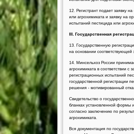
12. Регистрант подает заявку н
или агрохимиката и заявку на о
испытаний пестицида или агрох
III. Государственная регистр
13. Государственную регистрац
на основании соответствующей з
14. Минсельхоз России принима
агрохимиката в соответствии с 
регистрационных испытаний пест
государственной регистрации пе
решения - мотивированный отказ
Свидетельство о государственн
бланках установленной формы и
согласно заключению по резуль
агрохимиката.
Вся документация по государств