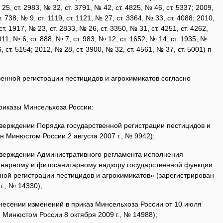
, ст. 2983, № 32, ст. 3791, № 42, ст. 4825, № 46, ст. 5337; 2009,
т. 738, № 9, ст. 1119, ст. 1121, № 27, ст. 3364, № 33, ст. 4088; 2010,
ст. 1917, № 23, ст. 2833, № 26, ст. 3350, № 31, ст. 4251, ст. 4262,
011, № 6, ст. 888, № 7, ст. 983, № 12, ст. 1652, № 14, ст. 1935, №
, ст. 5154; 2012, № 28, ст. 3900, № 32, ст. 4561, № 37, ст. 5001) п
венной регистрации пестицидов и агрохимикатов согласно
риказы Минсельхоза России:
тверждении Порядка государственной регистрации пестицидов и
н Минюстом России 2 августа 2007 г., № 9942);
утверждении Административного регламента исполнения
инарному и фитосанитарному надзору государственной функции
ной регистрации пестицидов и агрохимикатов» (зарегистрирован
., № 14330);
 внесении изменений в приказ Минсельхоза России от 10 июля
н Минюстом России 8 октября 2009 г., № 14988);