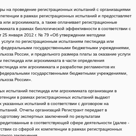
воры на проведение регистрационных испытаний с организациями
мпетенции в рамках регистрационных испытаний и предоставляет
а или агрохимиката, а также оплачивает регистрационные
миката в рамках биологической эффективности в соответствии с
 25 января 2012 г. № 79 «Об утверждении методики
 услуги по регистрационным испытаниям пестицида или
й федеральными государственными бюджетными учреждениями,
ьхоза России, и предельного размера платы за оказание услуги
 пестицида или агрохимиката в части определения
естицида или агрохимиката и разработки регламентов их
 федеральными государственными бюджетными учреждениями,
льхоза России».
ных испытаний пестицида или агрохимиката организации в
петенции в рамках регистрационных испытаний выдают
ах указанных испытаний в соответствии с договором на
пытаний. Отчеты организаций Регистрант передает в
подготовку экспертных заключений по результатам
кредитованные в соответствующей сфере деятельности (далее -
тствии со сферой их компетенции в рамках регистрационных
ртного заключения.