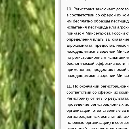
10. Регистрант заключает дого
в соответствии со сферой их ко
им бесплатно образцы пестицид
испытания пестицида или агрохи
приказом Минсельхоза России от
определения платы за оказание
агрохимиката, предоставляемо
находящимися в ведении Минсел
по регистрационным испытаниям
биологической эффективности п
применения, предоставляемой
находящимися в ведении Минсе
11. По окончании регистрацион
соответствии со сферой их ком
Регистранту отчеты о результат
проведение регистрационных ис
организации, ответственные за 
регистрационных испытаний, ак
головные организации) в соотве
испытаний для подготовки экспе