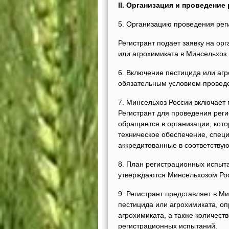
II. Организация и проведени
5. Организацию проведения рег
Регистрант подает заявку на о
или агрохимиката в Минсельхоз 
6. Включение пестицида или аг
обязательным условием провед
7. Минсельхоз России включает 
Регистрант для проведения рег
обращается в организации, кот
техническое обеспечение, спец
аккредитованные в соответствую
8. План регистрационных испыта
утверждаются Минсельхозом Ро
9. Регистрант представляет в 
пестицида или агрохимиката, 
агрохимиката, а также количест
регистрационных испытаний.