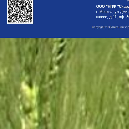
ООО "НПФ "Скар
г. Москва, ул.Дми
шоссе, д.11, оф. 3
Copyright © Фумигация зе