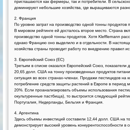
приглашаются как фермеры, так и потребители. В сельско
доминируют небольшие хозяйства, где выращиваются разн
2. Франция
По уровню затрат на производство одной тонны продуктов 
В мировом рейтинге ей досталось второе место. Страна вк
производство одной тонны продуктов. Хотя Klefflemann рас
однако Францию оно выделило и в отдельности. В настоящ
хозяйства страны проводит работу по внедрению правил и
3. Европейский Союз (ЕС)
Третьим в списке оказался Европейский Союз, показатели д
20,65 долл. США на тонну произведенных продуктов питан
ситуация во всех странах-членах. Продажи пестицидов на к
потребление средств защиты растений в Европе в период м
20%. Если проанализировать объемы использования пестиц
окультуренные пастбища), то выстроится следующий рейтин
Португалия, Нидерланды, Бельгия и Франция.
4. Аргентина
Здесь объемы инвестиций составили 12,44 долл. США на то
демонстрирует высокий уровень конкурентоспособности в 