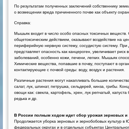
По результатам полученных заключений собственнику земе
о возмещении вреда причиненного почве как объекту охр
Справка:
Мышьяк входит в число особо опасных токсичных веществ
общетоксическим действием, оказывают воздействие на цен
периферийную нервную систему, сосудистую систему. При
представляет опасность как канцероген, увеличивает риск 
заболеваний, особенно кожи, печени, легких. Мышьяк спос
Химические вещества, попавшие в почву, поступают в орга
контактирующие с почвой среды: воду, воздух и растения.
Различные растения могут накапливать большие количества
салат, лук, шпинат, петрушка, сельдерей, кинза, грибы. Ко
овощи как: свекла, картофель, хрен, лук репчатый, капуста
редька и др.
В России полным ходом идет сбор урожая зерновых и
Продолжается уборка зерновых и зернобобовых культур в 
федеральных округах и в отдельных субъектах Центрально