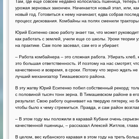
Там, где еще совсем недавно колосилась пшеница, теперь г
урожая зерновых закончен. Начинается новый этап, или, как
новый год. Готовиться к нему начинают, едва собрав после
процесс дискования. Комбайны на полях сменили тракторы
Юрий Есипенко свою работу знает так, что может руководи
как работать с землей, учили еще со школы. Уроки теории 
на практике. Сам поле засевал, сам его и убирает.
– Работа комбайнера – это сложная работа. Убирать хлеб, 
это большая ответственность. И поэтому на нас смотрят, чт
качественно и вовремя, в сроки. Потому что зерно ждать не
лучший механизатор Тимашевского района.
В эту жатву Юрий Есипенко побил собственный рекорд: толь
с половиной тысяч тонн зерна. В Тимашевском районе в ег
результат. Свою работу оценивает на твердую пятерку, но бе
чтобы было к чему стремиться. Правда, и сам район возгла
– В этом году мы положили в каравай Кубани очень серьезн
качественной пшеницы, – рассказал Алексей Житлов, глава
В целом, вес кубанского каравая в этом году на треть бол