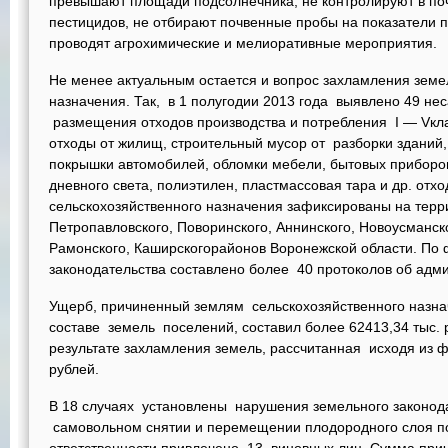
превышают площади подсолнечника, не контролируют в поч
пестицидов, не отбирают почвенные пробы на показатели п
проводят агрохимические и мелиоративные мероприятия.
Не менее актуальным остается и вопрос захламления земе
назначения. Так, в 1 полугодии 2013 года выявлено 49 н
размещения отходов производства и потребления I — Vкл
отходы от жилищ, строительный мусор от разборки зданий,
покрышки автомобилей, обломки мебели, бытовых приборов
дневного света, полиэтилен, пластмассовая тара и др. отх
сельскохозяйственного назначения зафиксированы на терр
Петропавловского, Поворинского, Аннинского, Новоусманско
Рамонского, Каширскогорайонов Воронежской области. По
законодательства составлено более 40 протоколов об адм
Ущерб, причиненный землям сельскохозяйственного назна
составе земель поселений, составил более 62413,34 тыс. 
результате захламления земель, рассчитанная исходя из фа
рублей.
В 18 случаях установлены нарушения земельного законод
самовольном снятии и перемещении плодородного слоя п