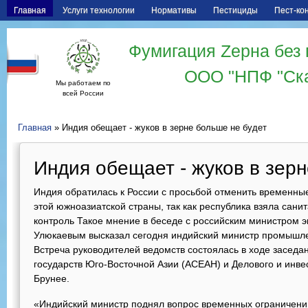
Главная
Услуги технологии
Нормативы
Пестициды
Пест-ко
Фумигация Zерна без 
ООО "НПФ "Ск
Мы работаем по
всей России
Главная
» Индия обещает - жуков в зерне больше не будет
Индия обещает - жуков в зерн
Индия обратилась к России с просьбой отменить временные
этой южноазиатской страны, так как республика взяла сани
контроль Такое мнение в беседе с российским министром 
Улюкаевым высказал сегодня индийский министр промышле
Встреча руководителей ведомств состоялась в ходе засед
государств Юго-Восточной Азии (АСЕАН) и Делового и инв
Брунее.
«Индийский министр поднял вопрос временных ограничений