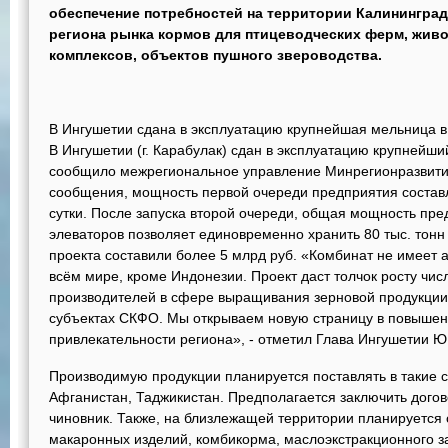
обеспечение потребностей на территории Калининград
региона рынка кормов для птицеводческих ферм, жив
комплексов, объектов пушного звероводства.
В Ингушетии сдана в эксплуатацию крупнейшая мельница 
В Ингушетии (г. Карабулак) сдан в эксплуатацию крупнейш
сообщило межрегиональное управление Минрегионразвит
сообщения, мощность первой очереди предприятия составл
сутки. После запуска второй очереди, общая мощность пре
элеваторов позволяет единовременно хранить 80 тыс. тонн
проекта составили более 5 млрд руб. «Комбинат не имеет ан
всём мире, кроме Индонезии. Проект даст толчок росту чи
производителей в сфере выращивания зерновой продукции, к
субъектах СКФО. Мы открываем новую страницу в повыше
привлекательности региона», - отметил Глава Ингушетии Ю.
Производимую продукции планируется поставлять в такие ст
Афганистан, Таджикистан. Предполагается заключить догово
чиновник. Также, на близлежащей территории планируется 
макаронных изделий, комбикорма, маслоэкстракционного з