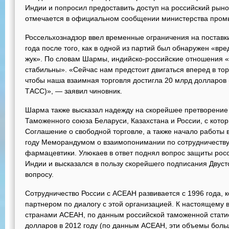
Индии и попросил предоставить доступ на российский рыно
отмечается в официальном сообщении министерства промы
Россельхознадзор ввел временные ограничения на поставк
года после того, как в одной из партий был обнаружен «вр
жук». По словам Шармы, индийско-российские отношения 
стабильны». «Сейчас нам предстоит двигаться вперед в то
чтобы наша взаимная торговля достигла 20 млрд долларов 
ТАСС)», — заявил чиновник.
Шарма также высказал надежду на скорейшее претворение 
Таможенного союза Беларуси, Казахстана и России, с кото
Соглашение о свободной торговле, а также начало работы 
году Меморандумом о взаимопонимании по сотрудничеству 
фармацевтики. Улюкаев в ответ поднял вопрос защиты рос
Индии и высказался в пользу скорейшего подписания Двуст
вопросу.
Сотрудничество России с АСЕАН развивается с 1996 года,
партнером по диалогу с этой организацией. К настоящему 
странами АСЕАН, по данным российской таможенной статис
долларов в 2012 году (по данным АСЕАН, эти объемы боль