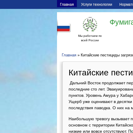
Главная
Услуги технологии
Нормат
Фумига
Мы работаем по
всей России
Главная
» Китайские пестициды загря
Китайские пест
Дальний Восток продолжает пер
последние сто лет. Эвакуирова
пунктов. Уровень Амура у Хабар
Ущерб уже оценивают в десятки 
последствия паводка. О них на
Наибольшую тревогу вызывает по
основном с территории Китайск
низкие или вовсе отсутствуют. 