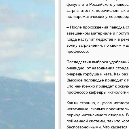
факультета Российского универс
загрязнителях, перечисленных в
полиароматических углеводород
– После прохождения паводка с
взвешенном материале и поступ
Когда наступит ледостав и в ре
волну загрязнения, по своим 
профессор.
Последствия выброса удобрений
очевидно: от наводнения страд
очередь горбуша и кета. Как раз
Высокое половодье приводит к т
Это неизбежно приведёт к оску
профессор кафедры ихтиологии 
Как ни странно, в целом ихтиоф
негативные, сколько положител
период интенсивного откорма. 
пойменной системы, так что кор
беспозвоночными. Что касается 