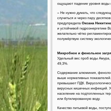
ощущают падение уровня воды и
–
Не нужно думать, что следующ
случиться и через пару десятков
предупредила
Оксана Никитин
и устойчивой гидроэнергетике 
желательно чётко регламентиров
полумёртвую систему экологичес
Микробное и фенольное загр
Удельный вес проб воды Амура,
49,3%.
Содержание алюминия, фенолов
выше нормативных показателей.
превышают ПДК. Вирусологическ
вирусных кишечных инфекций. У
население на подтопленных тер
или бутилированную воду.
Качество питьевой воды, посту