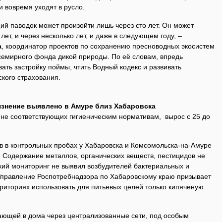
 вовремя уходят в русло.
ий паводок может произойти лишь через сто лет. Он может
 лет, и через несколько лет, и даже в следующем году, –
а
, координатор проектов по сохранению пресноводных экосистем
Всемирного фонда дикой природы. По её словам, впредь
ать застройку поймы, чтить Водный кодекс и развивать
кого страхования.
язнение выявлено в Амуре близ Хабаровска
 не соответствующих гигиеническим нормативам, вырос с 25 до
 в контрольных пробах у Хабаровска и Комсомольска-на-Амуре
 Содержание металлов, органических веществ, пестицидов не
ий мониторинг не выявил возбудителей бактериальных и
правление Роспотребнадзора по Хабаровскому краю призывает
риториях использовать для питьевых целей только кипяченую
пающей в дома через централизованные сети, под особым