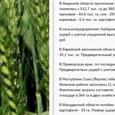
В Амурской области прогнозная 
снизилась с 512,7 тыс. га до 38
зерновые - 64,6 тыс. га, соя - 28
кормовые - 6,4 тыс. га, картофель
В сельхозпредприятиях Хабаровс
ущерб с учетом упущенной выгод
руб.
В Еврейской автономной област
33,1 тыс. га. Предварительный 
В Приморском крае, по последни
Предварительно ущерб с учетом
В Республике Саха (Якутия) гиб
Момском районе затоплено 11 хо
Фактические затраты составили 
площади в 364 га в двух хозяйст
В Магаданской области погибли 
картофеля - 33 га. Размер ущер