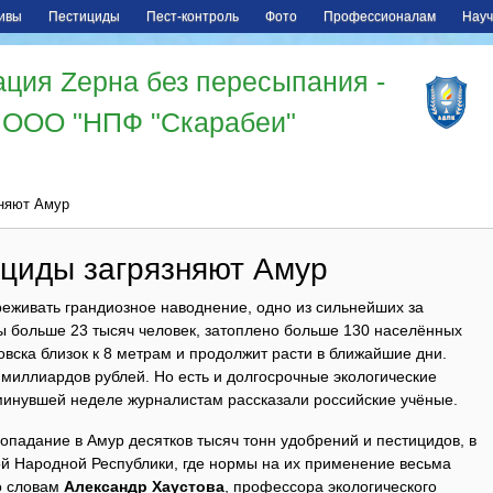
ивы
Пестициды
Пест-контроль
Фото
Профессионалам
Науч
ция Zерна без пересыпания -
ООО "НПФ "Скарабеи"
зняют Амур
ициды загрязняют Амур
еживать грандиозное наводнение, одно из сильнейших за
ны больше 23 тысяч человек, затоплено больше 130 населённых
овска близок к 8 метрам и продолжит расти в ближайшие дни.
миллиардов рублей. Но есть и долгосрочные экологические
 минувшей неделе журналистам рассказали российские учёные.
падание в Амур десятков тысяч тонн удобрений и пестицидов, в
ой Народной Республики, где нормы на их применение весьма
По словам
Александр Хаустова
, профессора экологического