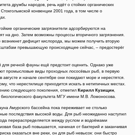
итета дружбы народов, речь идёт о стойких органических
 Стокгольмской конвенции 2001 года, в том числе о
ах.
тойкие органические загрязнители адсорбируются на
ят на дно. Затем возможны процессы вторичного загрязнения.
ке возникнет дефицит кислорода, мы можем получить вторую
масштабам превышающую происходящее сейчас, – предостерёг
 для речной фауны ещё предстоит оценить. Однако уже
ают промысловые виды проходных лососёвых рыб, в первую
 в августе и начале сентябре они покидают море и нерестятся.
ому, что нерестилище приходится искать в нетипичных местах.
дению следующего поколения, отметил
Кирилл Кузищин
,
биологического факультета МГУ имени М.В. Ломоносова.
ауна Амурского бассейна пока переживает не столько
ьные последствия высокой воды. Для рыб неожиданно наступил
Вода перераспределяется между руслом и водоёмами
мовая база рыб повышается, начиная от бактерий и заканчивая
риска оказаться вне реки, он для рыб невысок: они быстро