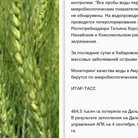
контролем. "Все пробы воды пе
микробиологическим показателя
не обнаружены. На водопроводн
проводится гиперхлорирование 
Роспотребнадзора Татьяна Коров
Нанайском и Комсомольском рай
загрязнения.
За последние сутки в Хабаровск
массовых заболеваний острыми
Мониторинг качества воды в Аму
берутся по микробиологическим
ИТАР-ТАСС
464,5 тысяч га потеряли на Дал
В результате затопления на Да
управления АПК на 4 сентября, 
га.