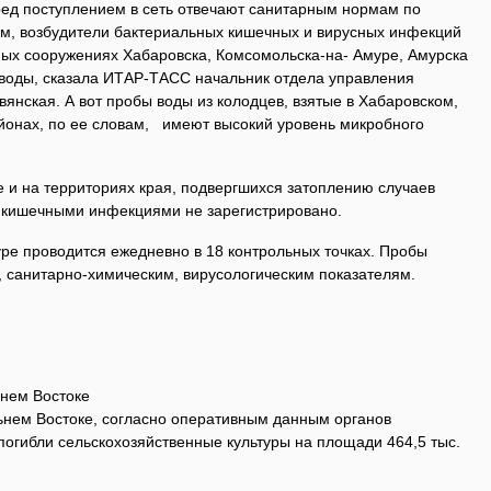
ред поступлением в сеть отвечают санитарным нормам по
м, возбудители бактериальных кишечных и вирусных инфекций
ых сооружениях Хабаровска, Комсомольска-на- Амуре, Амурска
воды, сказала ИТАР-ТАСС начальник отдела управления
янская. А вот пробы воды из колодцев, взятые в Хабаровском,
онах, по ее словам, имеют высокий уровень микробного
е и на территориях края, подвергшихся затоплению случаев
 кишечными инфекциями не зарегистрировано.
ре проводится ежедневно в 18 контрольных точках. Пробы
, санитарно-химическим, вирусологическим показателям.
ьнем Востоке
льнем Востоке, согласно оперативным данным органов
погибли сельскохозяйственные культуры на площади 464,5 тыс.