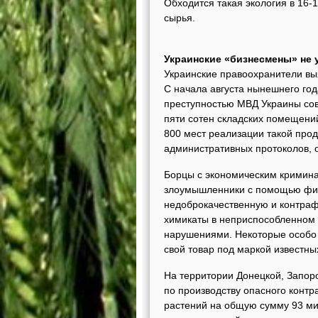
Обходится такая экология в 16-
сырья.
Украинские «бизнесмены» не 
Украинские правоохранители вы
С начала августа нынешнего го
преступностью МВД Украины со
пяти сотен складских помещений
800 мест реализации такой про
административных протоколов, о
Борцы с экономическим кримина
злоумышленники с помощью фик
недоброкачественную и контраф
химикаты в неприспособленном 
нарушениями. Некоторые особо
свой товар под маркой известны
На территории Донецкой, Запор
по производству опасного контр
растений на общую сумму 93 ми