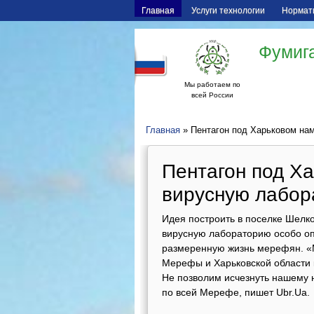
Главная
Услуги технологии
Нормат
Фумига
Мы работаем по
всей России
Главная
» Пентагон под Харьковом на
Пентагон под Х
вирусную лабор
Идея построить в поселке Шелко
вирусную лабораторию особо оп
размеренную жизнь мерефян. «
Мерефы и Харьковской области к
Не позволим исчезнуть нашему н
по всей Мерефе, пишет Ubr.Ua.