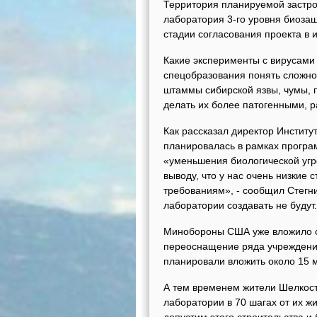
Территория планируемой застро
лаборатория 3-го уровня биозащ
стадии согласования проекта в 
Какие эксперименты с вирусами 
спецобразования понять сложно.
штаммы сибирской язвы, чумы, п
делать их более патогенными, р
Как рассказал директор Институ
планировалась в рамках програ
«уменьшения биологической угр
выводу, что у нас очень низки
требованиям», - сообщил Стегни
лаборатории создавать не будут
Минобороны США уже вложило ок
переоснащение ряда учреждений
планировали вложить около 15 
А тем временем жители Шелкост
лаборатории в 70 шагах от их 