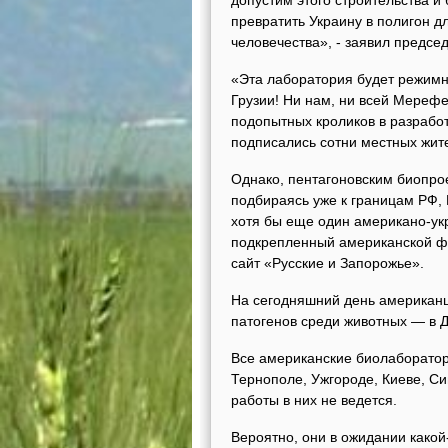
допустим этого строительства и
превратить Украину в полигон д
человечества», - заявил предсе
«Эта лаборатория будет режим
Грузии! Ни нам, ни всей Мерефе
подопытных кроликов в разрабо
подписались сотни местных жит
Однако, пентагоновским биопро
подбираясь уже к границам РФ,
хотя бы еще один американо-ук
подкрепленный американской ф
сайт «Русские и Запорожье».
На сегодняшний день американц
патогенов среди животных — в Д
Все американские биолаборатори
Тернополе, Ужгороде, Киеве, С
работы в них не ведется.
Вероятно, они в ожидании какой