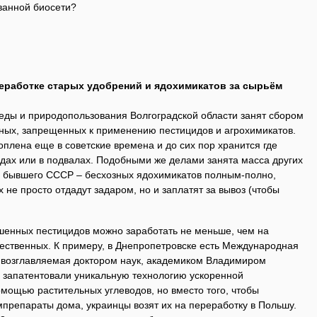
ванной биосети?
еработке старых удобрений и ядохимикатов за сырьём
ды и природопользования Волгоградской области занят сбором
йных, запрещенных к применению пестицидов и агрохимикатов.
оплена еще в советские времена и до сих пор хранится где
адах или в подвалах. Подобными же делами занята масса других
и бывшего СССР – бесхозных ядохимикатов полным-полно,
не просто отдадут задаром, но и заплатят за вывоз (чтобы
шенных пестицидов можно заработать не меньше, чем на
чественных. К примеру, в Днепропетровске есть Международная
 возглавляемая доктором наук, академиком Владимиром
и запатентовали уникальную технологию ускоренной
мощью растительных углеводов, но вместо того, чтобы
препараты дома, украинцы возят их на переработку в Польшу.