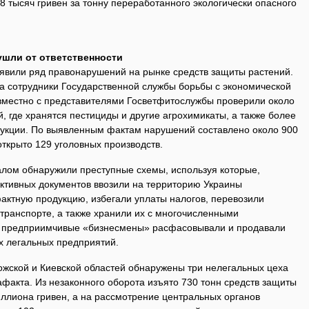
18 тысяч гривен за тонну переработанного экологически опасного
ушли от ответственности
явили ряд правонарушений на рынке средств защиты растений.
да сотрудники Государственной службы борьбы с экономической
вместно с представителями Госветфитослужбы проверили около
, где хранятся пестициды и другие агрохимикаты, а также более
дукции. По выявленным фактам нарушений составлено около 900
ткрыто 129 уголовных производств.
лом обнаружили преступные схемы, используя которые,
тивных документов ввозили на территорию Украины
актную продукцию, избегали уплаты налогов, перевозили
транспорте, а также хранили их с многочисленными
 предприимчивые «бизнесмены» расфасовывали и продавали
х легальных предприятий.
ожской и Киевской областей обнаружены три нелегальных цеха
афакта. Из незаконного оборота изъято 730 тонн средств защиты
ллиона гривен, а на рассмотрение центральных органов