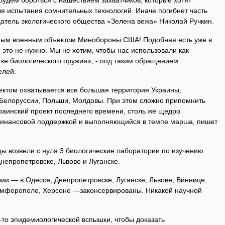
 будем бороться с нашествием захватчиков, которые хотят
ля испытания сомнительных технологий. Иначе погибнет часть
датель экологического общества «Зелена вежа» Николай Ручкин.
ным военным объектом Минобороны США! Подобная есть уже в
 это не нужно. Мы не хотим, чтобы нас использовали как
тке биологического оружия», - под таким обращением
елей.
ектом охватывается все большая территория Украины,
 Белоруссии, Польши, Молдовы. При этом сложно припомнить
раинский проект последнего времени, столь же щедро
инансовой поддержкой и выполняющийся в темпе марша, пишет
ы возвели с нуля 3 биологические лаборатории по изучению
непропетровске, Львове и Луганске.
и — в Одессе, Днепропетровске, Луганске, Львове, Виннице,
имферополе, Херсоне —законсервированы. Никакой научной
-то эпидемиологической вспышки, чтобы доказать