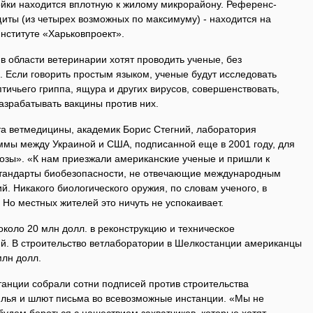
йки находится вплотную к жилому микрорайону. Референс-
иты (из четырех возможных по максимуму) - находится на
институте «Харьковпроект».
в области ветеринарии хотят проводить ученые, без
 Если говорить простым языком, ученые будут исследовать
тичьего гриппа, ящура и других вирусов, совершенствовать,
азрабатывать вакцины против них.
та ветмедицины, академик Борис Стегний, лаборатория
ммы между Украиной и США, подписанной еще в 2001 году, для
озы». «К нам приезжали американские ученые и пришли к
е стандарты биобезопасности, не отвечающие международным
й. Никакого биологического оружия, по словам ученого, в
. Но местных жителей это ничуть не успокаивает.
оло 20 млн долл. в реконструкцию и техническое
. В строительство ветлаборатории в Шелкостанции американцы
млн долл.
анции собрали сотни подписей против строительства
жилья и шлют письма во всевозможные инстанции. «Мы не