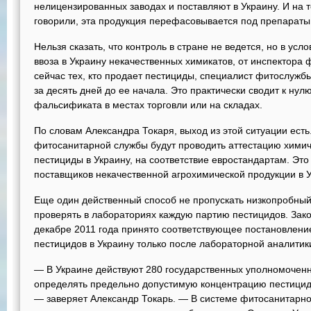
нелицензированных заводах и поставляют в Украину. И на 
говорили, эта продукция перефасовывается под препараты
Нельзя сказать, что контроль в стране не ведется, но в ус
ввоза в Украину некачественных химикатов, от инспектора 
сейчас тех, кто продает пестициды, специалист фитослужб
за десять дней до ее начала. Это практически сводит к ну
фальсификата в местах торговли или на складах.
По словам Александра Токаря, выход из этой ситуации ест
фитосанитарной службы будут проводить аттестацию химич
пестициды в Украину, на соответствие евростандартам. Это
поставщиков некачественной агрохимической продукции в Ук
Еще один действенный способ не пропускать низкопробный
проверять в лабораториях каждую партию пестицидов. Зако
декабре 2011 года принято соответствующее постановлени
пестицидов в Украину только после лабораторной аналитик
— В Украине действуют 280 государственных уполномочен
определять предельно допустимую концентрацию пестицидо
— заверяет Александр Токарь. — В системе фитосанитарн