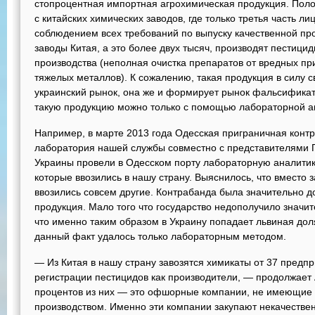
стопроцентная импортная агрохимическая продукция. Полов
с китайских химических заводов, где только третья часть ли
соблюдением всех требований по выпуску качественной пр
заводы Китая, а это более двух тысяч, производят пестици
производства (неполная очистка препаратов от вредных п
тяжелых металлов). К сожалению, такая продукция в силу 
украинский рынок, она же и формирует рынок фальсификат
такую продукцию можно только с помощью лабораторной а
Например, в марте 2013 года Одесская приграничная контр
лаборатория нашей службы совместно с представителями 
Украины провели в Одесском порту лабораторную аналитик
которые ввозились в нашу страну. Выяснилось, что вместо 
ввозились совсем другие. Контрабанда была значительно д
продукция. Мало того что государство недополучило значи
что именно таким образом в Украину попадает львиная дол
данный факт удалось только лабораторным методом.
— Из Китая в нашу страну завозятся химикаты от 37 предп
регистрации пестицидов как производители, — продолжает
процентов из них — это офшорные компании, не имеющие 
производством. Именно эти компании закупают некачеств