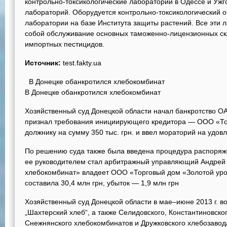
контрольно-токсикологические лаборатории в Одессе и Ужг
лабораторий. Оборудуется контрольно-токсикологический 
лаборатории на базе Института защиты растений. Все эти
собой обслуживание основных таможенно-лицензионных скл
импортных пестицидов.
Источник:
test.fakty.ua
В Донецке обанкротился хлебокомбинат
В Донецке обанкротился хлебокомбинат
Хозяйственный суд Донецкой области начал банкротство О
признал требования инициирующего кредитора — ООО «Тор
должнику на сумму 350 тыс. грн. и ввел мораторий на удов
По решению суда также была введена процедура распоря
ее руководителем стал арбитражный управляющий Андрей
хлебокомбинат» владеет ООО «Торговый дом «Золотой урож
составила 30,4 млн грн, убыток — 1,9 млн грн
Хозяйственный суд Донецкой области в мае–июне 2013 г. во
„Шахтерский хлеб“, а также Селидовского, Константиновско
Снежнянского хлебокомбинатов и Дружковского хлебозавод