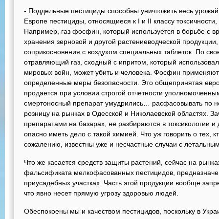
- Поддельные пестициды способны уничтожить весь урожай з
Европе пестициды, относящиеся к I и II классу токсичност
Например, газ фосфин, который используется в борьбе с 
хранения зерновой и другой растениеводческой продукции,
соприкосновения с воздухом специальных таблеток. По св
отравляющий газ, сходный с ипритом, который использовал
мировых войн, может убить и человека. Фосфин применяю
определенные меры безопасности. Это общепринятая европ
продается при условии строгой отчетности уполномоченным
смертоносный препарат умудрились… расфасовывать по нес
розницу на рынках в Одесской и Николаевской областях. Зач
препаратами на базарах, не разбираются в токсикологии и 
опасно иметь дело с такой химией. Что уж говорить о тех, к
сожалению, известны уже и несчастные случаи с летальны
Что же касается средств защиты растений, сейчас на рынка
фальсификата мелкофасованных пестицидов, предназначе
приусадебных участках. Часть этой продукции вообще зап
что явно несет прямую угрозу здоровью людей.
Обеспокоены мы и качеством пестицидов, поскольку в Укра