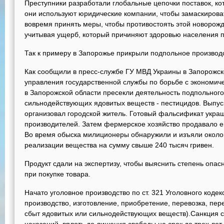
Преступники разработали глобальные цепочки поставок, к
они используют юридические компании, чтобы замаскирова
вовремя принять меры, чтобы противостоять этой новорож
учитывая ущерб, который причиняют здоровью населения п
Так к примеру в Запорожье прикрыли подпольное производ
Как сообщили в пресс-службе ГУ МВД Украины в Запорожско
управления государственной службы по борьбе с экономи
в Запорожской области пресекли деятельность подпольного
сильнодействующих ядовитых веществ - пестицидов. Выпус
организовал городской житель. Готовый фальсификат укра
производителей. Затем фермерское хозяйство продавало е
Во время обыска милиционеры обнаружили и изъяли около 2
реализации вещества на сумму свыше 240 тысяч гривен.
Продукт сдали на экспертизу, чтобы выяснить степень опас
при покупке товара.
Начато уголовное производство по ст. 321 Уголовного коде
производство, изготовление, приобретение, перевозка, пер
сбыт ядовитых или сильнодействующих веществ).Санкция с