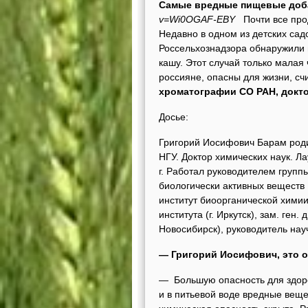
Самые вредные пищевые доб
v=Wi0OGAF-EBY
Почти все про
Недавно в одном из детских са
Россельхознадзора обнаружили 
кашу. Этот случай только малая
россияне, опасны для жизни, сч
хроматографии СО РАН, докто
Досье:
Григорий Иосифович Барам родил
НГУ. Доктор химических наук. Л
г. Работал руководителем групп
биологически активных веществ
институт биоорганической химии
института (г. Иркутск), зам. ге
Новосибирск), руководитель на
— Григорий Иосифович, это о
— Большую опасность для здоро
и в питьевой воде вредные веще