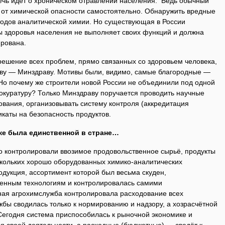
Речь идёт о хроническом отравлении населения. Ведь обычный
 от химической опасности самостоятельно. Обнаружить вредные
одов аналитической химии. Но существующая в России
ы здоровья населения не выполняет своих функций и должна
рована.
 решение всех проблем, прямо связанных со здоровьем человека,
тву — Минздраву. Мотивы были, видимо, самые благородные —
 Но почему же строители новой России не объединили под одной
куратуру? Только Минздраву поручается проводить научные
вания, организовывать систему контроля (аккредитация
каты на безопасность продуктов.
же была единственной в стране…
 контролировали ввозимое продовольственное сырьё, продукты
скольких хорошо оборудованных химико-аналитических
дукция, ассортимент которой был весьма скуден,
женным технологиям и контролировалась самими
ная агрохимслужба контролировала расходование всех
бы сводилась только к нормированию и надзору, а хозрасчётной
Сегодня система приспособилась к рыночной экономике и