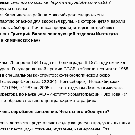
авки
смотри по ссылке http://www.youtube.com/watch?
дукты опасны
дов Калининского района Новосибирска специалисты
партию опасной для здоровья крупы, из которой детям варили
 часть айсберга. Почти все продукты, которые потребляют
итает
Григорий Барам, заведующий отделом Института
р химических наук
.
ся 28 апреля 1948 года в г. Ленинграде. В 1971 году окончил
ауреат Государственной премии СССР в области техники за 1985
ы в специальном конструкторско-технологическом бюро
 Главмикробиопрома СССР (г. Новосибирск), Новосибирский
 СО РАН, с 1987 по 2005 г. — зав. отделом Лимнологического
н. директора по науке ЗАО «Институт хроматографии «ЭкоНова» (г.
учно-образовательного центра «Хроматография».
чень серьёзное заявление. Чем вы его обоснуете?
вья человека представляют содержащиеся в продуктах питания
ства: пестициды, токсины, мутагены, канцерогены. Эта