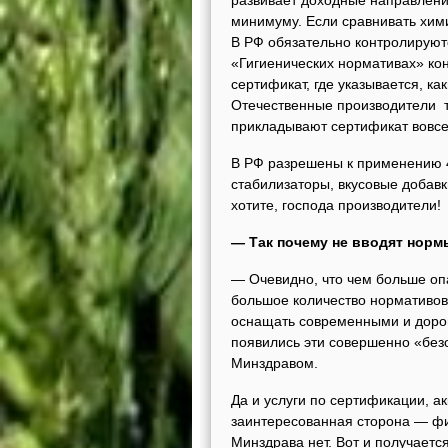
развивает доходные направлени
минимуму. Если сравнивать хим
В РФ обязательно контролируют
«Гигиенических нормативах» кон
сертификат, где указывается, к
Отечественные производители т
прикладывают сертификат вовсе
В РФ разрешены к применению 4
стабилизаторы, вкусовые добавки
хотите, господа производители!
— Так почему не вводят норм
— Очевидно, что чем больше оп
большое количество нормативов
оснащать современными и доро
появились эти совершенно «бе
Минздравом.
Да и услуги по сертификации, а
заинтересованная сторона — фи
Минздрава нет. Вот и получаетс