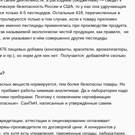
я своей деятельности, а расходные (бюджетные) — сведёт к
ическую безопасность России и США, то у нас она удручающая.
ся только 4-5 пестицидов. Остальные 418, перечисленные в
тролируются только в том случае, если к товару приложен
акие именно пестициды применялись при производстве продукта.
ак называемой экологически чистой продукции, как правило, не
, или указывают в нём совершенно другие пестициды.
76 пищевых добавок (консерванты, красители, ароматизаторы,
 и пр.), но норм для них нет. Получается: добавляйте сколько
ы?
асных веществ нормируется, тем более безопасны товары. Но
 прибавит работы химикам-аналитикам. Да и лаборатории надо
гими приборами. Поэтому с появлением сертификации
зопасные» СанПиН, написанные и утверждённые самим
ккредитации, аттестации и лицензированию оплачивает
рмы-производители по договорной цене. А конкурентов у
я, что хотя есть управления, таможенные склады, лаборатории,