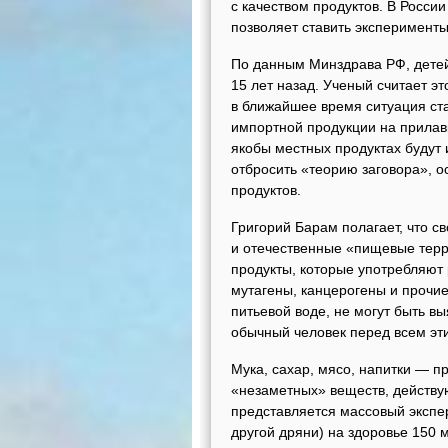
с качеством продуктов. В России
позволяет ставить эксперименты
По данным Минздрава РФ, детей-
15 лет назад. Ученый считает э
в ближайшее время ситуация ста
импортной продукции на прилавк
якобы местных продуктах будут
отбросить «теорию заговора», 
продуктов.
Григорий Барам полагает, что с
и отечественные «пищевые терро
продукты, которые употребляют 
мутагены, канцерогены и прочи
питьевой воде, не могут быть в
обычный человек перед всем эт
Мука, сахар, мясо, напитки — п
«незаметных» веществ, действу
представляется массовый экспе
другой дряни) на здоровье 150 