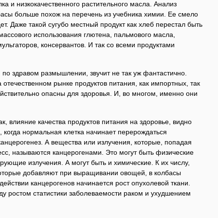
ка и низкокачественного растительного масла. Анализ
басы больше похож на перечень из учебника химии. Ее смело
дет. Даже такой сугубо местный продукт как хлеб перестал быть
массового использования глютена, пальмового масла,
ульгаторов, консервантов. И так со всеми продуктами
, по здравом размышлении, звучит не так уж фантастично.
отечественном рынке продуктов питания, как импортных, так
ействительно опасны для здоровья. И, во многом, именно они
ак, влияние качества продуктов питания на здоровье, видно
, когда нормальная клетка начинает перерождаться
канцерогенез. А вещества или излучения, которые, попадая
есс, называются канцерогенами. Это могут быть физические
рующие излучения. А могут быть и химические. К их числу,
которые добавляют при выращивании овощей, в колбасы
действии канцерогенов начинается рост опухолевой ткани.
жду ростом статистики заболеваемости раком и ухудшением