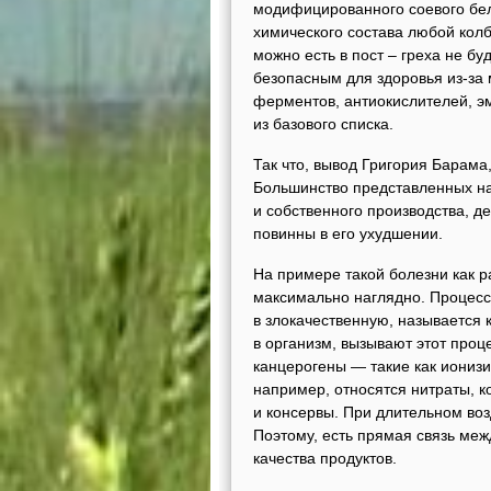
модифицированного соевого бел
химического состава любой кол
можно есть в пост – греха не бу
безопасным для здоровья из-за 
ферментов, антиокислителей, эм
из базового списка.
Так что, вывод Григория Барама
Большинство представленных на 
и собственного производства, д
повинны в его ухудшении.
На примере такой болезни как р
максимально наглядно. Процесс
в злокачественную, называется 
в организм, вызывают этот проц
канцерогены — такие как ионизи
например, относятся нитраты, 
и консервы. При длительном воз
Поэтому, есть прямая связь ме
качества продуктов.