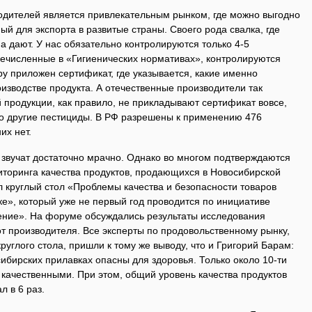
одителей является привлекательным рынком, где можно выгодно
ый для экспорта в развитые страны. Своего рода свалка, где
 а дают. У нас обязательно контролируются только 4-5
речисленные в «Гигиенических нормативах», контролируются
ару приложен сертификат, где указывается, какие именно
изводстве продукта. А отечественные производители так
 продукции, как правило, не прикладывают сертификат вовсе,
о другие пестициды. В РФ разрешены к применению 476
их нет.
 звучат достаточно мрачно. Однако во многом подтверждаются
иторинга качества продуктов, продающихся в Новосибирской
 круглый стол «Проблемы качества и безопасности товаров
ке», который уже не первый год проводится по инициативе
ние». На форуме обсуждались результаты исследования
от производителя. Все эксперты по продовольственному рынку,
руглого стола, пришли к тому же выводу, что и Григорий Барам:
ибирских прилавках опасны для здоровья. Только около 10-ти
 качественными. При этом, общий уровень качества продуктов
л в 6 раз.