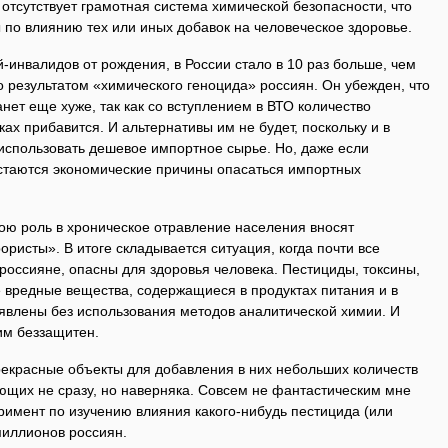
 отсутствует грамотная система химической безопасности, что
 по влиянию тех или иных добавок на человеческое здоровье.
инвалидов от рождения, в России стало в 10 раз больше, чем
то результатом «химического геноцида» россиян. Он убежден, что
нет еще хуже, так как со вступлением в ВТО количество
ах прибавится. И альтернативы им не будет, поскольку и в
 использовать дешевое импортное сырье. Но, даже если
остаются экономические причины опасаться импортных
вою роль в хроническое отравление населения вносят
ристы». В итоге складывается ситуация, когда почти все
россияне, опасны для здоровья человека. Пестициды, токсины,
е вредные вещества, содержащиеся в продуктах питания и в
ыявлены без использования методов аналитической химии. И
им беззащитен.
рекрасные объекты для добавления в них небольших количеств
ющих не сразу, но наверняка. Совсем не фантастическим мне
римент по изучению влияния какого-нибудь пестицида (или
миллионов россиян.