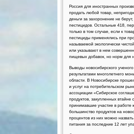
Россия для иностранных произв
продать любой товар, непригодн
деньги за захоронение не берут,
пестицидов. Остальные 418, пе
только в том случае, если к тов
пестициды применялись при про
называемой экологически чистой
или указывают в нем совершенн
пищевых добавок, но норм для н
Выводы новосибирского ученого
результатами многолетнего мон
области. В Новосибирске прошел
и услуг на потребительском рын
ассоциации «Сибирское соглаше
продуктов, закупленных втайне 
принимавшие участие в работе к
большинство продуктов на новос
процентов из них можно назвать
питания за последние 12 лет упа