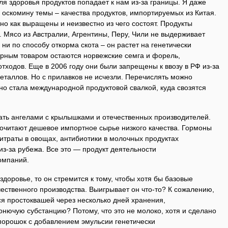
я здоровья продуктов попадает к нам из-за границы. Я даже
 оскомину темы – качества продуктов, импортируемых из Китая.
но как выращены и неизвестно из чего состоят. Продукты
. Мясо из Австралии, Агрентины, Перу, Чили не выдерживает
 ни по способу откорма скота – он растет на генетически
рным товаром остаются норвежские семга и форель,
ходов. Еще в 2006 году они были запрещены к ввозу в РФ из-за
еталлов. Но с прилавков не исчезли. Перечислять можно
но стала международной продуктовой свалкой, куда свозятся
вать ангелами с крылышками и отечественных производителей.
почитают дешевое импортное сырье низкого качества. Гормоны
нитраты в овощах, антибиотики в молочных продуктах
из-за рубежа. Все это — продукт деятельности
омпаний.
здоровье, то он стремится к тому, чтобы хотя бы базовые
чественного производства. Выигрывает он что-то? К сожалению,
ся простоквашей через несколько дней хранения,
нючую субстанцию? Потому, что это не молоко, хотя и сделано
 порошок с добавлением эмульсии генетически