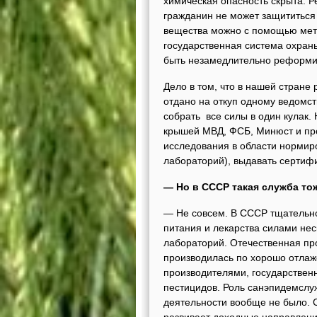
химическая опасность скрыта. 
гражданин не может защититься
вещества можно с помощью мет
государственная система охран
быть незамедлительно реформи
Дело в том, что в нашей стране
отдано на откуп одному ведомс
собрать все силы в один кулак.
крышей МВД, ФСБ, Минюст и про
исследования в области нормиро
лабораторий), выдавать сертифи
— Но в СССР такая служба то
— Не совсем. В СССР тщательно
питания и лекарства силами не
лабораторий. Отечественная про
производилась по хорошо отла
производителями, государствен
пестицидов. Роль санэпидемслуж
деятельности вообще не было. 