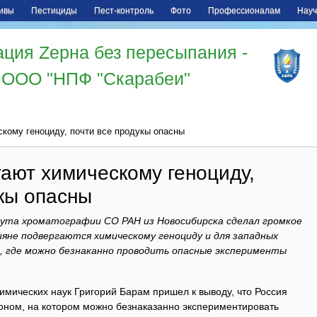
ивы
Пестициды
Пест-контроль
Фото
Профессионалам
Науч
ция Zерна без пересыпания -
ООО "НПФ "Скарабеи"
кому геноциду, почти все продукы опасны
ают химическому геноциду,
кы опасны
та хроматографии СО РАН из Новосибирска сделал громкое
сияне подвергаются химическому геноциду и для западных
, где можно безнаканно проводить опасные эксперименты
имических наук Григорий Барам пришел к выводу, что Россия
гоном, на котором можно безнаказанно экспериментировать