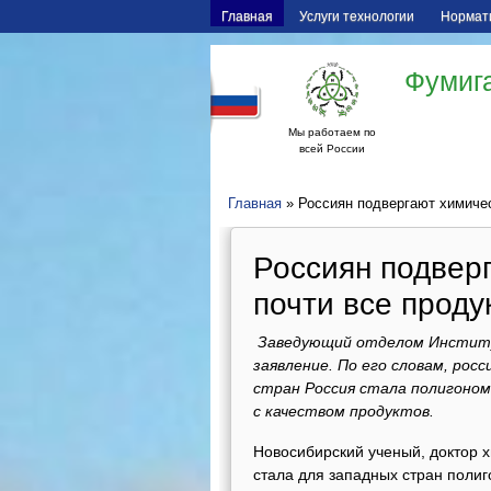
Главная
Услуги технологии
Нормат
Фумига
Мы работаем по
всей России
Главная
» Россиян подвергают химичес
Россиян подверг
почти все проду
Заведующий отделом Институ
заявление. По его словам, рос
стран Россия стала полигоном
с качеством продуктов.
Новосибирский ученый, доктор х
стала для западных стран поли