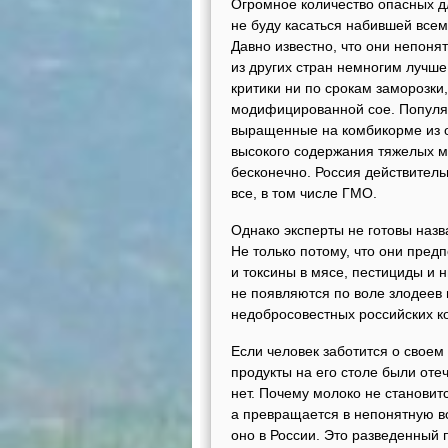
Огромное количество опасных дл
не буду касаться набившей всем
Давно известно, что они непонят
из других стран немногим лучше
критики ни по срокам заморозки,
модифицированной сое. Популя
выращенные на комбикорме из от
высокого содержания тяжелых м
бесконечно. Россия действитель
все, в том числе ГМО.
Однако эксперты не готовы наз
Не только потому, что они пред
и токсины в мясе, пестициды и 
не появляются по воле злодеев 
недобросовестных российских к
Если человек заботится о своем 
продукты на его столе были оте
нет. Почему молоко не становит
а превращается в непонятную во
оно в России. Это разведенный