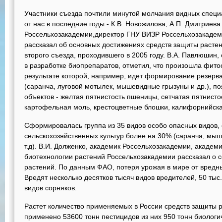
Участники съезда почтили минутой молчания видных спец
от нас в последние годы - К.В. Новожилова, А.П. Дмитриева
Россельхозакадемии,директор ГНУ ВИЗР Россельхозакадеми
рассказал об основных достижениях средств защиты растен
второго съезда, проходившего в 2005 году. В.А. Павлюшин
в разработке биопрепаратов, отметил, что произошла фито
результате которой, например, идет формирование резерв
(саранча, луговой мотылек, мышевидные грызуны и др.), п
объектов - желтая пятнистость пшеницы, сетчатая пятнисто
картофельная моль, крестоцветные блошки, калифорнийска
Сформировалась группа из 35 видов особо опасных видов,
сельскохозяйственных культур более на 30% (саранча, мы
т.д). В.И. Долженко, академик Россельхозакадемии, академ
биотехнологии растений Россельхозакадемии рассказал о 
растений. По данным ФАО, потеря урожая в мире от вредн
Вредят несколько десятков тысяч видов вредителей, 50 тыс.
видов сорняков.
Растет количество применяемых в России средств защиты р
применено 53600 тонн пестицидов из них 950 тонн биологи