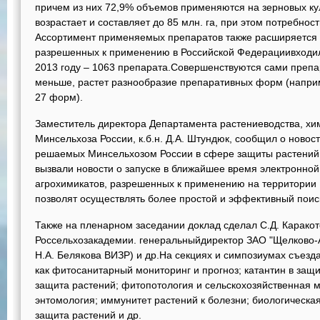
причем из них 72,9% объемов применяются на зерновых ку
возрастает и составляет до 85 млн. га, при этом потребност
Ассортимент применяемых препаратов также расширяется е
разрешенных к применению в Российской Федерациивходил
2013 году – 1063 препарата.Совершенствуются сами препар
меньше, растет разнообразие препаративных форм (наприм
27 форм).
Заместитель директора Департамента растениеводства, хи
Минсельхоза России, к.б.н. Д.А. Штундюк, сообщил о новост
решаемых Минсельхозом России в сфере защиты растений,
вызвали новости о запуске в ближайшее время электронной
агрохимикатов, разрешенных к применению на территории
позволят осуществлять более простой и эффективный поис
Также на пленарном заседании доклад сделал С.Д. Каракот
Россельхозакадемии. генеральныйдиректор ЗАО "Щелково-
Н.А. Белякова ВИЗР) и др.На секциях и симпозиумах съезд
как фитосанитарный мониторинг и прогноз; катантин в защ
защита растений; фитопотология и сельскохозяйственная м
энтомология; иммунитет растений к болезни; биологическа
защита растений и др.