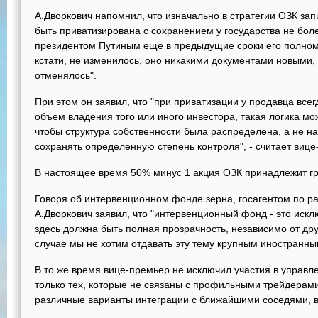
А.Дворкович напомнил, что изначально в стратегии ОЗК зап
быть приватизирована с сохранением у государства не бол
президентом Путиным еще в предыдущие сроки его полномоч
кстати, не изменилось, оно никакими документами новыми, 
отменялось".
При этом он заявил, что "при приватизации у продавца все
объем владения того или иного инвестора, такая логика мож
чтобы структура собственности была распределена, а не на
сохранять определенную степень контроля", - считает вице
В настоящее время 50% минус 1 акция ОЗК принадлежит гр
Говоря об интервенционном фонде зерна, госагентом по р
А.Дворкович заявил, что "интервенционный фонд - это иск
здесь должна быть полная прозрачность, независимо от дру
случае мы не хотим отдавать эту тему крупным иностранным
В то же время вице-премьер не исключил участия в управл
только тех, которые не связаны с профильными трейдерами
различные варианты интеграции с ближайшими соседями, в 