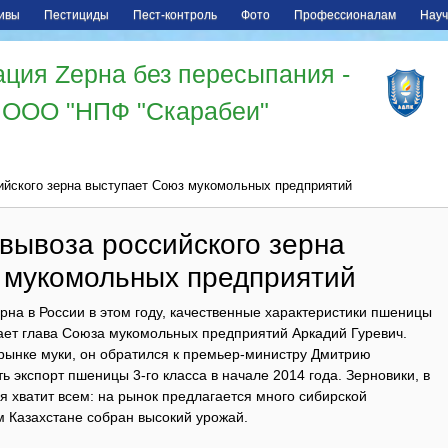
ивы
Пестициды
Пест-контроль
Фото
Профессионалам
Науч
ция Zерна без пересыпания -
ООО "НПФ "Скарабеи"
ийского зерна выступает Союз мукомольных предприятий
вывоза российского зерна
 мукомольных предприятий
на в России в этом году, качественные характеристики пшеницы
тает глава Союза мукомольных предприятий Аркадий Гуревич.
рынке муки, он обратился к премьер-министру Дмитрию
ь экспорт пшеницы 3-го класса в начале 2014 года. Зерновики, в
ья хватит всем: на рынок предлагается много сибирской
м Казахстане собран высокий урожай.