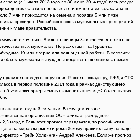
 сезоне (с 1 июля 2013 года по 30 июня 2014 года) весь ресурс
ереходящих остатков прошлых лет и импорта из Казахстана не
коло 7 млн т приходится на семена и порядка 5 млн т уже
написал президент Российского союза мукомольных предприятий
нии к главе правительства.
 муку остается лишь 8 млн т пшеницы 3-го класса, что лишь на
течественных мукомолов. По расчетам г-на Гуревича,
ходимо 19 млн т зерна для полноценной работы. В условиях
й объем мукомолы вынуждены покрывать пшеницей с низким
у правительства дать поручения Россельхознадзору, РЖД и ФТС
класса в первой половине 2014 года в рамках действующего
е объемы экспортеры смогут заменить пшеницей более низких
бист.
 в оценках текущей ситуации. В текущем сезоне
озяйственная организация ООН ожидает рекордного
2,5 млрд т. Если этот прогноз оправдается, то россий¬ская
 цене на мировом рынке и российскому правительству не надо
ендиректор «Грейн Холдинга» Андрей Алексеев. Если же прогноз