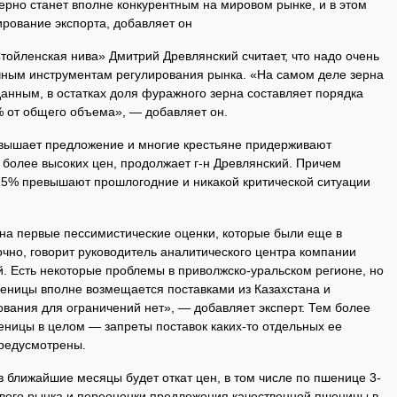
зерно станет вполне конкурентным на мировом рынке, и в этом
ирование экспорта, добавляет он
тойленская нива» Дмитрий Древлянский считает, что надо очень
чным инструментам регулирования рынка. «На самом деле зерна
данным, в остатках доля фуражного зерна составляет порядка
0% от общего объема», — добавляет он.
вышает предложение и многие крестьяне придерживают
 более высоких цен, продолжает г-н Древлянский. Причем
 15% превышают прошлогодние и никакой критической ситуации
 на первые пессимистические оценки, которые были еще в
очно, говорит руководитель аналитического центра компании
. Есть некоторые проблемы в приволжско-уральском регионе, но
шеницы вполне возмещается поставками из Казахстана и
нования для ограничений нет», — добавляет эксперт. Тем более
еницы в целом — запреты поставок каких-то отдельных ее
предусмотрены.
 в ближайшие месяцы будет откат цен, в том числе по пшенице 3-
ового рынка и переоценки предложения качественной пшеницы в