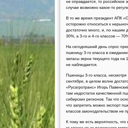
не оправдается, то российское 
случае возможно какое-то регул
В то же время президент АПК «С
осторожно относиться к нерыно
достаточно много, и, по нашим 
30%, а 3-го и 4-го классов — 7
На сегодняшний день спрос пре
пшеницу 3-го класса в ожидании
запасы зерна текущего года на
не наблюдается.
Пшеницы 3-го класса, несмотря
сентябре, в целом волне достат
«Русагротранс» Игорь Павенский
там недостаток качественной п
сибирских регионов. Так что ос
что запретить можно экспорт пш
классов законодательством не 
К тому же есть вероятность, что
го класса из-за падающего мир