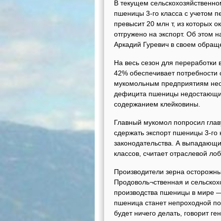
В текущем сельскохозяйственном
пшеницы 3-го класса с учетом п
превысит 20 млн т, из которых о
отгружено на экспорт. Об этом 
Аркадий Гуревич в своем обраще
На весь сезон для переработки в
42% обеспечивает потребности о
мукомольным предприятиям необ
дефицита пшеницы недостающи
содержанием клейковины.
Главный мукомол попросил глав
сдержать экспорт пшеницы 3-го 
законодательства. А выпадающи
классов, считает отраслевой лоб
Производители зерна осторожны
Продоволь¬ственная и сельскох
производства пшеницы в мире — 
пшеница станет непроходной по
будет ничего делать, говорит г