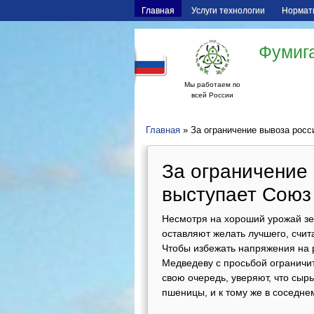
Главная
Услуги технологии
Нормат
Фумига
Мы работаем по
всей России
Главная
» За ограничение вывоза росс
За ограничение 
выступает Союз
Несмотря на хороший урожай зер
оставляют желать лучшего, счи
Чтобы избежать напряжения на 
Медведеву с просьбой ограничит
свою очередь, уверяют, что сыр
пшеницы, и к тому же в соседне