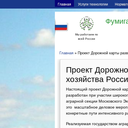
Главная
Услуги технологии
Нормат
Фумига
Мы работаем по
всей России
Главная
» Проект Дорожной карты разв
Проект Дорожно
хозяйства Росси
Настоящий проект Дорожной карт
разработан при участии широкого
аграрной секции Московского 
это масштабное деловое мероп
конкретные пути интенсивного р
Реализуемая государством аграр