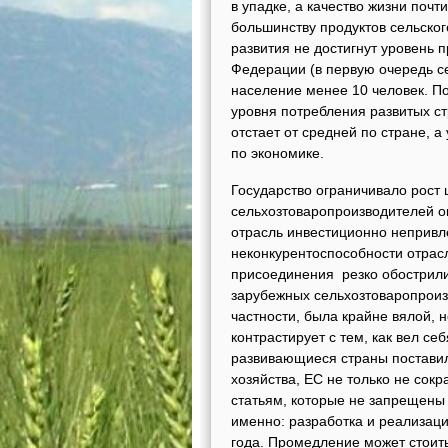
в упадке, а качество жизни почт
большинству продуктов сельског
развития не достигнут уровень 
Федерации (в первую очередь се
население менее 10 человек. По
уровня потребления развитых ст
отстает от средней по стране, 
по экономике.
Государство ограничивало рост 
сельхозтоваропроизводителей ок
отрасль инвестиционно непривле
неконкурентоспособности отрасл
присоединения резко обострили
зарубежных сельхозтоваропроиз
частности, была крайне вялой, 
контрастирует с тем, как вел се
развивающиеся страны поставил
хозяйства, ЕС не только не сокр
статьям, которые не запрещены
именно: разработка и реализаци
года. Промедление может стоить