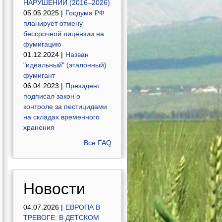
НАРУШЕНИЙ (2016–2026)
05.05.2025 |
Госдума РФ
планирует отмену
бессрочной лицензии на
фумигацию
01.12.2024 |
Назван
"идеальный" (эталонный)
фумигант
06.04.2023 |
Президент
подписал закон о
контроле за пестицидами
на складах временного
хранения
Все FAQ
Новости
04.07.2026 |
ЕВРОПА В
ТРЕВОГЕ: В ДЕТСКОМ