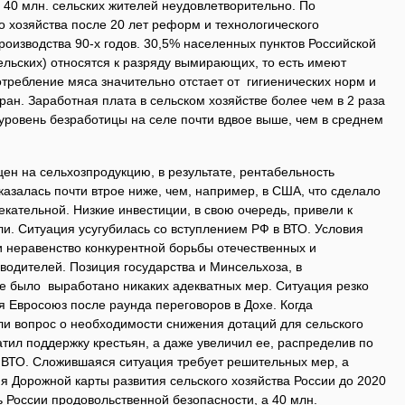
и 40 млн. сельских жителей неудовлетворительно. По
о хозяйства после 20 лет реформ и технологического
производства 90-х годов. 30,5% населенных пунктов Российской
льских) относятся к разряду вымирающих, то есть имеют
требление мяса значительно отстает от гигиенических норм и
ран. Заработная плата в сельском хозяйстве более чем в 2 раза
а уровень безработицы на селе почти вдвое выше, чем в среднем
цен на сельхозпродукцию, в результате, рентабельность
азалась почти втрое ниже, чем, например, в США, что сделало
кательной. Низкие инвестиции, в свою очередь, привели к
и. Ситуация усугубилась со вступлением РФ в ВТО. Условия
 неравенство конкурентной борьбы отечественных и
водителей. Позиция государства и Минсельхоза, в
не было выработано никаких адекватных мер. Ситуация резко
бя Евросоюз после раунда переговоров в Дохе. Когда
и вопрос о необходимости снижения дотаций для сельского
атил поддержку крестьян, а даже увеличил ее, распределив по
 ВТО. Сложившаяся ситуация требует решительных мер, а
я Дорожной карты развития сельского хозяйства России до 2020
 России продовольственной безопасности, а 40 млн.