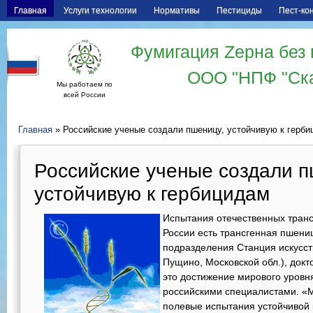
Главная
Услуги технологии
Нормативы
Пестициды
Пест-ко
Фумигация Zерна без 
ООО "НПФ "Ск
Мы работаем по
всей России
Главная
» Российские ученые создали пшеницу, устойчивую к герб
Российские ученые создали п
устойчивую к гербицидам
Испытания отечественных трансг
России есть трансгенная пшениц
подразделения Станция искусств
Пущино, Московской обл.), докт
это достижение мирового уровн
российскими специалистами. «М
полевые испытания устойчивой