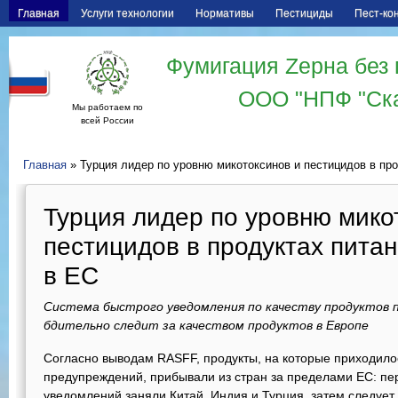
Главная
Услуги технологии
Нормативы
Пестициды
Пест-ко
Фумигация Zерна без 
ООО "НПФ "Ск
Мы работаем по
всей России
Главная
» Турция лидер по уровню микотоксинов и пестицидов в пр
Турция лидер по уровню мико
пестицидов в продуктах пита
в ЕС
Система быстрого уведомления по качеству продуктов 
бдительно следит за качеством продуктов в Европе
Согласно выводам RASFF, продукты, на которые приходило
предупреждений, прибывали из стран за пределами ЕС: пе
уведомлений заняли Китай, Индия и Турция, затем следуе