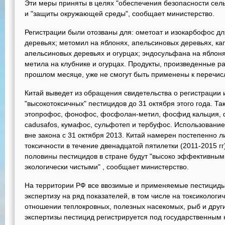
Эти меры приняты в целях "обеспечения безопасности сел
и "защиты окружающей среды", сообщает министерство.
Регистрации были отозваны для: ометоат и изокарбофос д
деревьях; метомил на яблонях, апельсиновых деревьях, кап
апельсиновых деревьях и огурцах; эндосульфана на яблоня
метила на клубнике и огурцах. Продукты, произведенные р
прошлом месяце, уже не смогут быть применены к перечис
Китай выведет из обращения свидетельства о регистрации 
"высокотоксичных" пестицидов до 31 октября этого года. Т
этопрофос, фонофос, фосфолан-метил, фосфид кальция, 
cadusafos, кумафос, сульфотеп и тербуфос. Использование
вне закона с 31 октября 2013. Китай намерен постепенно 
токсичности в течение двенадцатой пятилетки (2011-2015 гг
половины пестицидов в стране будут "высоко эффективны
экологически чистыми" , сообщает министерство.
На территории РФ все ввозимые и применяемые пестициды
экспертизу на ряд показателей, в том числе на токсикологи
отношении теплокровных, полезных насекомых, рыб и други
экспертизы пестицид регистрируется под государственным 