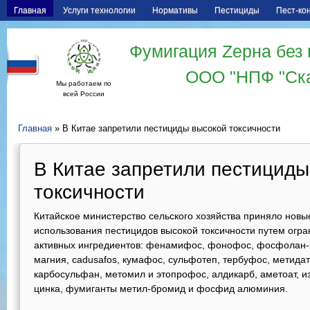
Главная
Услуги технологии
Нормативы
Пестициды
Пест-ко
Фумигация Zерна без 
ООО "НПФ "Ск
Мы работаем по
всей России
Главная
» В Китае запретили пестициды высокой токсичности
В Китае запретили пестициды
токсичности
Китайское министерство сельского хозяйства приняло нов
использования пестицидов высокой токсичности путем огра
активных ингредиентов: фенамифос, фонофос, фосфолан-
магния, cadusafos, кумафос, сульфотеп, тербуфос, метида
карбосульфан, метомил и этопрофос, алдикарб, аметоат, 
цинка, фумиганты метил-бромид и фосфид алюминия.