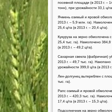
посевной площади (в 2013 г. – 14
тонн), при урожайности 33,1 ц/га (
Ячмень озимый и яровой обмолоч
2013 г. – 5,9 млн. га). Намолоче
25,4 ц/га (в 2013 г. – 20,4 ц/га).
Кукуруза на зерно обмолочена с 
25,4 тыс. га). Намолочено 384,8 т
(в 2013 г. – 49,2 ц/га).
Сахарная свекла (фабричная) уб
2013 г. – 49,7 тыс. га). Накопано
урожайности 399,0 ц/га (в 2013 г.
Лен-долгунец вытереблен с площа
тыс. га).
Рапс озимый и яровой обмолочен
2013 г. – 420,3 тыс. га). Намолоч
17,4 ц/га (в 2013 г. – 15,3 ц/га).
Подсолнечник на зерно обмолоче