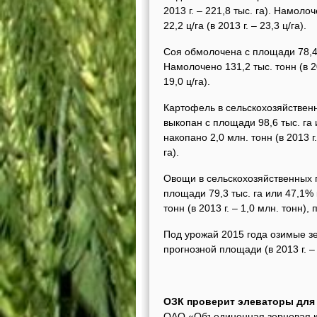
2013 г. – 221,8 тыс. га). Намолоч
22,2 ц/га (в 2013 г. – 23,3 ц/га).
Соя обмолочена с площади 78,4 т
Намолочено 131,2 тыс. тонн (в 201
19,0 ц/га).
Картофель в сельскохозяйствен
выкопан с площади 98,6 тыс. га и
накопано 2,0 млн. тонн (в 2013 г.
га).
Овощи в сельскохозяйственных 
площади 79,3 тыс. га или 47,1% к
тонн (в 2013 г. – 1,0 млн. тонн), 
Под урожай 2015 года озимые зе
прогнозной площади (в 2013 г. – 
ОЗК проверит элеваторы для
ОАО «Объединенная зерновая ко