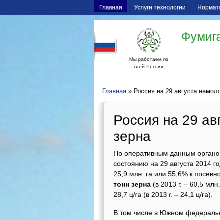
Главная
Услуги технологии
Нормат
Фумига
Мы работаем по
всей России
Главная
» Россия на 29 августа намоло
Россия на 29 ав
зерна
По оперативным данным органо
состоянию на 29 августа 2014 
25,9 млн. га или 55,6% к посевно
тонн зерна
(в 2013 г. – 60,5 мл
28,7 ц/га (в 2013 г. – 24,1 ц/га).
В том числе в Южном федеральн