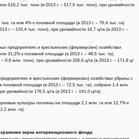
ено 516,2 тыс. тонн (в 2013 г. – 517,5 тыс. тонн), при урожайности
ыс. га или 4% к посевной площади (в 2013 г. – 70,4 тыс. га).
3 г. – 133,4 тыс. тонн), при урожайности 16,7 ц/га (в 2013 г. –
ных предприятиях и крестьянских (фермерских) хозяйствах
ли 31,2% к посевной площади (в 2013 г. – 48,5 тыс. га),
 – 0,8 млн. тонн), при урожайности 205,6 ц/га (в 2013 г. – 171,8 ц/
предприятиях и крестьянских (фермерских) хозяйствах убраны с
 посевной площади (в 2013 г. – 72,5 тыс. га), собрано 1,4 млн.
при урожайности 176,5 ц/га (в 2013 г. – 141,0 ц/га).
рновые культуры посеяны на площади 2,1 млн. га или 12,7% к
2,2 млн. га).
 хранения зерна интервенционного фонда
мпания» проинспектирует элеваторы, в которых планируется