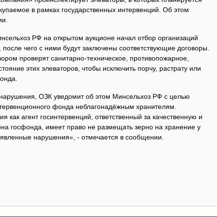
закупаемое в рамках государственных интервенций. Об этом
ии.
инсельхоз РФ на открытом аукционе начал отбор организаций
 после чего с ними будут заключены соответствующие договоры.
зором проверят санитарно-техническое, противопожарное,
тояние этих элеваторов, чтобы исключить порчу, растрату или
онда.
 нарушения, ОЗК уведомит об этом Минсельхоз РФ с целью
нтервенционного фонда неблагонадёжным хранителям.
 как агент госинтервенций, ответственный за качественную и
рна госфонда, имеет право не размещать зерно на хранение у
ыявленные нарушения», - отмечается в сообщении.