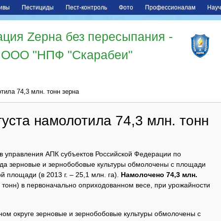
ивы
Пестициды
Пест-контроль
Фото
Профессионалам
Науч
ция Zерна без пересыпания -
ООО "НПФ "Скарабеи"
тила 74,3 млн. тонн зерна
густа намолотила 74,3 млн. тонн
в управления АПК субъектов Российской Федерации по
года зерновые и зернобобовые культуры обмолочены с площади
й площади (в 2013 г. – 25,1 млн. га).
Намолочено 74,3 млн.
н. тонн) в первоначально оприходованном весе, при урожайности
ом округе зерновые и зернобобовые культуры обмолочены с