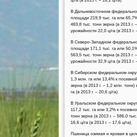
ц/га (в 2013 г. – 16,2 ц/га).
В Дальневосточном федеральном
площади 219,9 тыс. га или 65,7%
483,8 тыс. тонн зерна (в 2013 г
урожайности 22,0 ц/га (в 2013 г. –
В Северо-Западном федерально
площади 171,1 тыс. га или 50,1%
563,5 тыс. тонн зерна (в 2013 г
урожайности 32,9 ц/га (в 2013 г. –
В Сибирском федеральном окру
1,3 млн. га или 13,4% к посевной
зерна (в 2013 г. – 1,2 млн. тон
га (в 2013 г. – 20,6 ц/га).
В Уральском федеральном округ
117,2 тыс. га или 3,2% к посевно
тонн зерна (в 2013 г. – 586,0 т
16,6 ц/га (в 2013 г. – 17,6 ц/га).
Пшеница озимая и яровая в цело