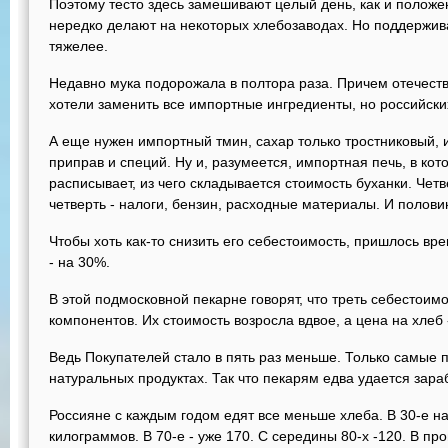
Поэтому тесто здесь замешивают целый день, как и положено
нередко делают на некоторых хлебозаводах. Но поддержива
тяжелее.
Недавно мука подорожала в полтора раза. Причем отечес
хотели заменить все импортные ингредиенты, но российски
А еще нужен импортный тмин, сахар только тростниковый,
приправ и специй. Ну и, разумеется, импортная печь, в кот
расписывает, из чего складывается стоимость буханки. Четв
четверть - налоги, бензин, расходные материалы. И половин
Чтобы хоть как-то снизить его себестоимость, пришлось вр
- на 30%.
В этой подмосковной пекарне говорят, что треть себестоим
компонентов. Их стоимость возросла вдвое, а цена на хлеб 
Ведь Покупателей стало в пять раз меньше. Только самые 
натуральных продуктах. Так что пекарям едва удается зараб
Россияне с каждым годом едят все меньше хлеба. В 30-е н
килограммов. В 70-е - уже 170. С середины 80-х -120. В про