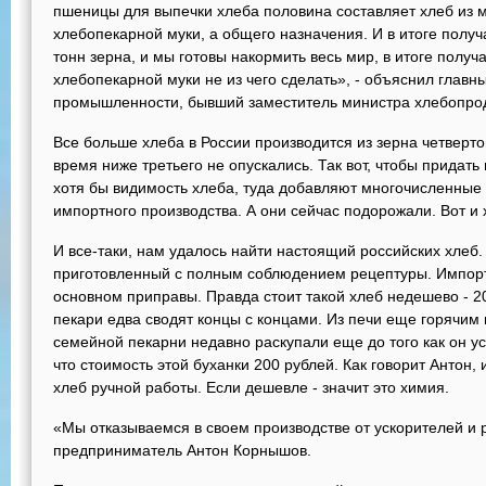
пшеницы для выпечки хлеба половина составляет хлеб из 
хлебопекарной муки, а общего назначения. И в итоге получ
тонн зерна, и мы готовы накормить весь мир, в итоге получ
хлебопекарной муки не из чего сделать», - объяснил глав
промышленности, бывший заместитель министра хлебопро
Все больше хлеба в России производится из зерна четвертог
время ниже третьего не опускались. Так вот, чтобы придать
хотя бы видимость хлеба, туда добавляют многочисленные
импортного производства. А они сейчас подорожали. Вот и 
И все-таки, нам удалось найти настоящий российских хлеб.
приготовленный с полным соблюдением рецептуры. Импорт
основном приправы. Правда стоит такой хлеб недешево - 20
пекари едва сводят концы с концами. Из печи еще горячим 
семейной пекарни недавно раскупали еще до того как он ус
что стоимость этой буханки 200 рублей. Как говорит Антон,
хлеб ручной работы. Если дешевле - значит это химия.
«Мы отказываемся в своем производстве от ускорителей и 
предприниматель Антон Корнышов.