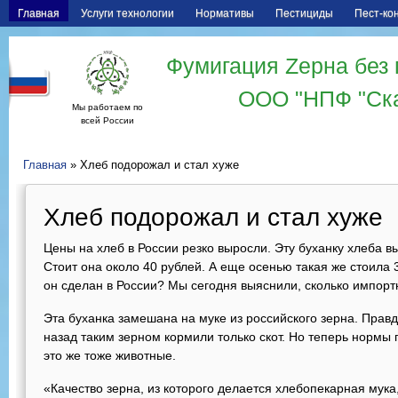
Главная
Услуги технологии
Нормативы
Пестициды
Пест-ко
Фумигация Zерна без 
ООО "НПФ "Ск
Мы работаем по
всей России
Главная
» Хлеб подорожал и стал хуже
Хлеб подорожал и стал хуже
Цены на хлеб в России резко выросли. Эту буханку хлеба в
Стоит она около 40 рублей. А еще осенью такая же стоила 
он сделан в России? Мы сегодня выяснили, сколько импорт
Эта буханка замешана на муке из российского зерна. Прав
назад таким зерном кормили только скот. Но теперь нормы 
это же тоже животные.
«Качество зерна, из которого делается хлебопекарная мука