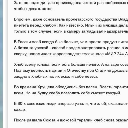
Зато он подходит для производства четок и разнообразных 
чтобы одевать котов.
Впрочем, даже основатель пролетарского государства Вла
пиетета перед хлебом. Как известно, Ильич из мякиша дела
только в том случае, если в камеру заглядывал надзиратель
В России хлеб всегда был больше, чем просто продукт пита
А битва за урожай - способ продемонстрировать рвение в 
сверху, напоминает корреспондент телеканала «МИР 24» А
Хлеб всему голова, если есть больше нечего. А на заре сов
Поэтому верность партии и Отечеству при Сталине доказыв
заодно в хлебных полях искали себе невест.
Во времена Хрущева обходились без песен. Власть гарантир
всем. Но на булку хлеба позволить себе сможет каждый.
В 80-х советские люди впервые узнали, что хлеб, оказывает
сахар.
После развала Союза и шоковой терапии хлеб снова оказал