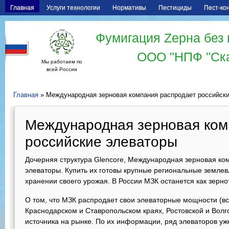
Главная
Услуги технологии
Нормативы
Пестициды
Пест-ко
Фумигация Zерна без 
ООО "НПФ "Ск
Мы работаем по
всей России
Главная
» Международная зерновая компания распродает российск
Международная зерновая ком
российские элеваторы
Дочерняя структура Glencore, Международная зерновая ко
элеваторы. Купить их готовы крупные региональные земле
хранении своего урожая. В России МЗК останется как зерно
О том, что МЗК распродает свои элеваторные мощности (все
Краснодарском и Ставропольском краях, Ростовской и Волго
источника на рынке. По их информации, ряд элеваторов уже