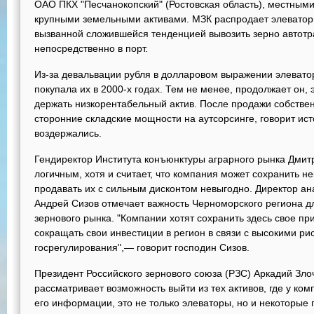
ОАО ПКХ "Песчанокопский" (Ростовская область), местны
крупными земельными активами. МЗК распродает элеваторы
вызванной сложившейся тенденцией вывозить зерно автотр
непосредственно в порт.
Из-за девальвации рубля в долларовом выражении элеват
покупала их в 2000-х годах. Тем не менее, продолжает он,
держать низкорентабельный актив. После продажи собстве
сторонние складские мощности на аутсорсинге, говорит ис
воздержались.
Гендиректор Института конъюнктуры аграрного рынка Дми
логичным, хотя и считает, что компания может сохранить не
продавать их с сильным дисконтом невыгодно. Директор ан
Андрей Сизов отмечает важность Черноморского региона д
зернового рынка. "Компании хотят сохранить здесь свое при
сокращать свои инвестиции в регион в связи с высокими ри
госрегулирования",— говорит господин Сизов.
Президент Российского зернового союза (РЗС) Аркадий Зло
рассматривает возможность выйти из тех активов, где у ком
его информации, это не только элеваторы, но и некоторы