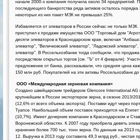
начале 2000-х компания получила около 34 предприятий. П
последующего банкротства ряда активов осталось порядка 
некоторых из них пакет МЗК не превышал 25%.
Избавляется от элеваторов в России сейчас не только МЗК.
приступил к продаже имущества ООО "Торговый дом "Агрото
десяти элеваторов в Краснодарском крае, включая "Албашс
элеватор", "Величковский элеватор", "Ладожский элеватор",
элеватор". В Россельхозбанке тогда сообщили, что продажа
посредством открытых торгов (см. "Ъ" от 4 февраля). Участ
предложение от банка, рассказывали, что средняя цена каж
150 млн руб. Покупателей на эти активы Россельхозбанк до
ООО «Международная зерновая компания»
Создано швейцарским трейдером Glencore International AG 
крупнейшим в России экспортером зерна, в сезоне 2013/201
(12,6% от всего объема экспорта). Поставки идут через пор
Туапсе. Наибольший объем поставок приходится на Египет 
(10,7%). Имеет дочерние компании в Краснодарском и Став
Воронежской областях. К 2007 году приобрела девять элев
хранения более 700 тыс. тонн зерна. По данным на 2013 го
12. Выручка в 2013 году составила 49,3 млрд руб., чистая 