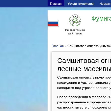
Главная
Услуги технологии
Нормат
Фумига
Мы работаем по
всей России
Главная
» Самшитовая огневка уничто
Самшитовая огн
лесные массивы
Самшитовая огневка в июле пре
насаждения в Адыгее, заявили 
находится под угрозой полного 
После проведения в феврале 20
распространение в городе насе
частности, вместе с посадочны