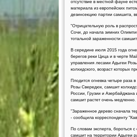
отсутствие в местной фауне ест
материала из европейских пито
дезинсекцию партии самшита, вв
"Отрицательную роль в распрос
Сочи, до начала зимних Олимпий
тотальной зараженности самшита 
В середине июля 2015 года огн
берегов реки Цица и в черте Ма
управления лесами Адыгеи Розы
колхидского, возраст которых п
Плодится огневка четыре раза в 
Розы Свередюк, самшит колхидс
России, Грузии и Азербайджана 
самшит растет очень медленно.
"Зараженное дерево сначала тер
- сообщила корреспонденту "Кав
По словам эксперта, бороться с
самшит на территории Адыгеи р