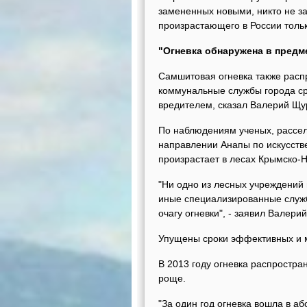
замененных новыми, никто не з
произрастающего в России тольк
"Огневка обнаружена в предм
Самшитовая огневка также расп
коммунальные службы города ср
вредителем, сказал Валерий Щу
По наблюдениям ученых, расселе
направлении Анапы по искусств
произрастает в лесах Крымско-
"Ни одно из лесных учреждений 
иные специализированные служб
очагу огневки", - заявил Валери
Упущены сроки эффективных и 
В 2013 году огневка распростра
роще.
"За один год огневка вошла в а