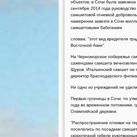
объектов, в Сочи была завезена
сентябре 2014 года руководство
самшитовой огневкой доброволь
намерении завезти в Сочи милл
самшитовыми бабочками.
словам, "этот вид вредителя тр
Восточной Азии".
На Черноморское побережье сам
саженцами самшита вечнозелено
Щуров. Итальянский самшит не 
директор Краснодарского филиа
Ни одно из учреждений не удел
Первые гусеницы в Сочи, по ут
года во временном питомнике, 
Олимпийской деревни.
"Распространение огневки на те
поселились по посадкам самшит
скоротечной гибели рукотворны