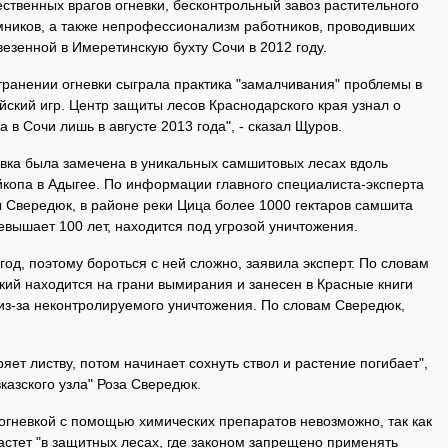
ественных врагов огневки, бесконтрольный завоз растительного
мников, а также непрофессионализм работников, проводивших
езенной в Имеретинскую бухту Сочи в 2012 году.
транении огневки сыграла практика "замалчивания" проблемы в
ский игр. Центр защиты лесов Краснодарского края узнал о
в Сочи лишь в августе 2013 года", - сказал Щуров.
евка была замечена в уникальных самшитовых лесах вдоль
йкопа в Адыгее. По информации главного специалиста-эксперта
 Свередюк, в районе реки Цица более 1000 гектаров самшита
ревышает 100 лет, находится под угрозой уничтожения.
год, поэтому бороться с ней сложно, заявила эксперт. По словам
кий находится на грани вымирания и занесен в Красные книги
из-за неконтролируемого уничтожения. По словам Свередюк,
яет листву, потом начинает сохнуть ствол и растение погибает",
казского узла" Роза Свередюк.
 огневкой с помощью химических препаратов невозможно, так как
астет "в защитных лесах, где законом запрещено применять