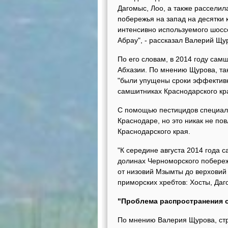
Дагомыс, Лоо, а также рассели
побережья на запад на десятки 
интенсивно используемого шоссе
Абрау", - рассказал Валерий Щу
По его словам, в 2014 году сам
Абхазии. По мнению Щурова, так
"были упущены сроки эффективн
самшитниках Краснодарского кр
С помощью пестицидов специали
Краснодаре, но это никак не по
Краснодарского края.
"К середине августа 2014 года 
долинах Черноморского побережь
от низовий Мзымты до верховий
приморских хребтов: Хосты, Даг
"Проблема распространения 
По мнению Валерия Щурова, стр