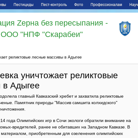
ивы
Пестициды
Пест-контроль
Фото
Профессионалам
Науч
ция Zерна без пересыпания -
ООО "НПФ "Скарабеи"
жает реликтовые лесные массивы в Адыгее
евка уничтожает реликтовые
 в Адыгее
одолела главный Кавказский хребет и захватила реликтовые
ученые. Памятник природы "Массив самшита колхидского"
уничтожения.
14 года Олимпийских игр в Сочи экологи обратили внимание на
комых-вредителей, ранее не обитавших на Западном Кавказе. В
м материалом, приобретенным для озеленения олимпийских