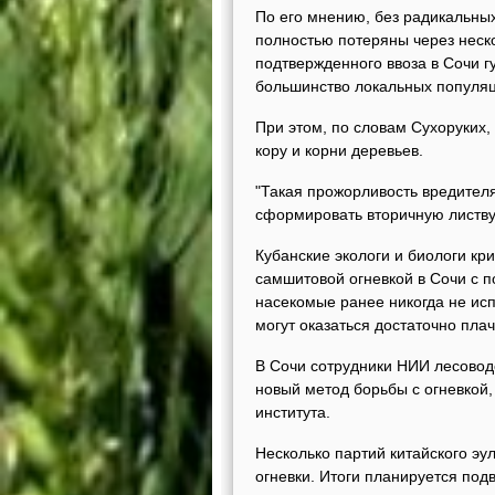
По его мнению, без радикальны
полностью потеряны через неско
подтвержденного ввоза в Сочи г
большинство локальных популяц
При этом, по словам Сухоруких,
кору и корни деревьев.
"Такая прожорливость вредител
сформировать вторичную листву"
Кубанские экологи и биологи кр
самшитовой огневкой в Сочи с 
насекомые ранее никогда не исп
могут оказаться достаточно пл
В Сочи сотрудники НИИ лесоводс
новый метод борьбы с огневкой,
института.
Несколько партий китайского э
огневки. Итоги планируется подв