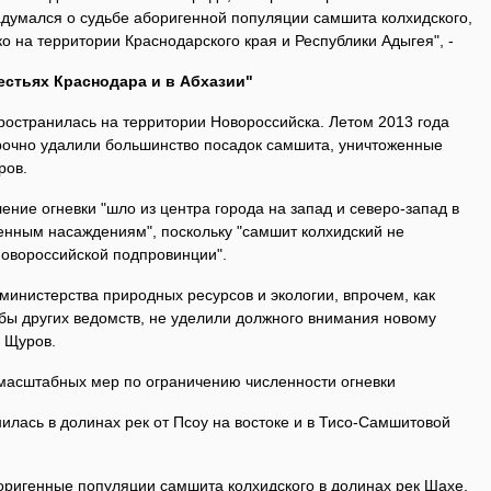
адумался о судьбе аборигенной популяции самшита колхидского,
о на территории Краснодарского края и Республики Адыгея", -
естьях Краснодара и в Абхазии"
ространилась на территории Новороссийска. Летом 2013 года
очно удалили большинство посадок самшита, уничтоженные
ров.
ние огневки "шло из центра города на запад и северо-запад в
енным насаждениям", поскольку "самшит колхидский не
Новороссийской подпровинции".
министерства природных ресурсов и экологии, впрочем, как
ы других ведомств, не уделили должного внимания новому
й Щуров.
масштабных мер по ограничению численности огневки
нилась в долинах рек от Псоу на востоке и в Тисо-Самшитовой
боригенные популяции самшита колхидского в долинах рек Шахе,