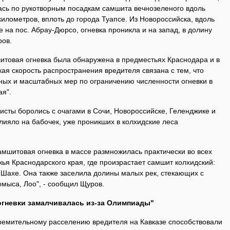
лась по рукотворным посадкам самшита вечнозеленого вдоль
километров, вплоть до города Туапсе. Из Новороссийска, вдоль
 на пос. Абрау-Дюрсо, огневка проникла и на запад, в долину
ров.
шитовая огневка была обнаружена в предместьях Краснодара и в
ая скорость распространения вредителя связана с тем, что
ых и масштабных мер по ограничению численности огневки в
ая".
сты боролись с очагами в Сочи, Новороссийске, Геленджике и
влияло на бабочек, уже проникших в колхидские леса
самшитовая огневка в массе размножилась практически во всех
я Краснодарского края, где произрастает самшит колхидский:
 Шахе. Она также заселила долины малых рек, стекающих с
омыса, Лоо", - сообщил Щуров.
огневки замалчивалась из-за Олимпиады"
емительному расселению вредителя на Кавказе способствовали