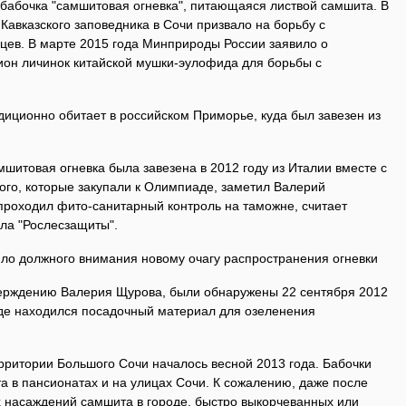
 бабочка "самшитовая огневка", питающаяся листвой самшита. В
 Кавказского заповедника в Сочи призвало на борьбу с
цев. В марте 2015 года Минприроды России заявило о
ион личинок китайской мушки-эулофида для борьбы с
адиционно обитает в российском Приморье, куда был завезен из
шитовая огневка была завезена в 2012 году из Италии вместе с
го, которые закупали к Олимпиаде, заметил Валерий
проходил фито-санитарный контроль на таможне, считает
ла "Рослесзащиты".
ило должного внимания новому очагу распространения огневки
верждению Валерия Щурова, были обнаружены 22 сентября 2012
где находился посадочный материал для озеленения
рритории Большого Сочи началось весной 2013 года. Бабочки
а в пансионатах и на улицах Сочи. К сожалению, даже после
х насаждений самшита в городе, быстро выкорчеванных или