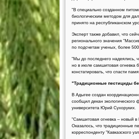
"В специально созданном пито
биологическим методом для дал
принято на республиканском уро
Эксперт также добавил, что сей
регионального значения "Массив
по подсчетам ученых, более 500 
"Мы до последнего надеялись, ч
но в июле самшитовая огневка 
констатировать, что спасти пам
"Традиционные пестициды бе
В Адыгее создан координационн
сообщил декан экологического ф
университета Юрий Сухоруких.
"Самшитовая огневка – новый в Р
Оказалось, что традиционные пе
корреспонденту "Кавказского уз