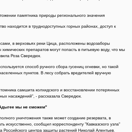
чтожении памятника природы регионального значения
тво находится в труднодоступных горных районах, доступ к
сами, в верховьях реки Цица, расположены водозаборы
 химических препаратов могут попасть в питьевую воду, что мы
аявила Роза Свередюк.
спользуется способ ручного сбора гусениц огневки, но такой
 населенных пунктов. В лесу собрать вредителей вручную
итомника самшита колхидского и восстановлении потерянных
ных насаждений", - рассказала Свередюк.
Адыгее мы не сможем"
полного уничтожения также может создание резервата, в
ь искусственно, сообщил корреспонденту "Кавказского узла"
а Российского центра защиты растений Николай Алентьев.