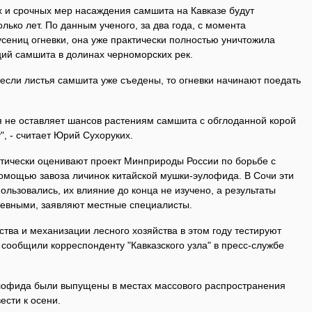
х и срочных мер насаждения самшита на Кавказе будут
лько лет. По данным ученого, за два года, с момента
усениц огневки, она уже практически полностью уничтожила
ий самшита в долинах черноморских рек.
 если листья самшита уже съедены, то огневки начинают поедать
я не оставляет шансов растениям самшита с обглоданной корой
, - считает Юрий Сухоруких.
итически оценивают проект Минприроды России по борьбе с
помощью завоза личинок китайской мушки-эулофида. В Сочи эти
ользовались, их влияние до конца не изучено, а результаты
ачевными, заявляют местные специалисты.
тва и механизации лесного хозяйства в этом году тестируют
 сообщили корреспонденту "Кавказского узла" в пресс-службе
улофида были выпущены в местах массового распространения
ести к осени.