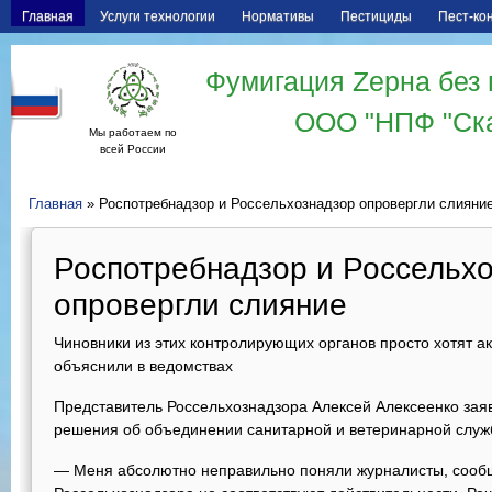
Главная
Услуги технологии
Нормативы
Пестициды
Пест-ко
Фумигация Zерна без 
ООО "НПФ "Ск
Мы работаем по
всей России
Главная
» Роспотребнадзор и Россельхознадзор опровергли слияни
Роспотребнадзор и Россельх
опровергли слияние
Чиновники из этих контролирующих органов просто хотят а
объяснили в ведомствах
Представитель Россельхознадзора Алексей Алексеенко заяв
решения об объединении санитарной и ветеринарной служб
— Меня абсолютно неправильно поняли журналисты, сооб