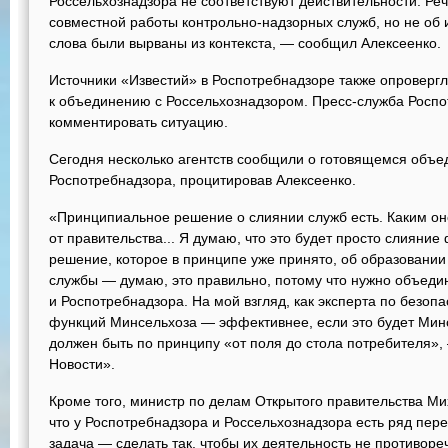
Россельхознадзора не соответствуют действительности. Ре
совместной работы контрольно-надзорных служб, но не об
слова были вырваны из контекста, — сообщил Алексеенко.
Источники «Известий» в Роспотребнадзоре также опровергли
к объединению с Россельхознадзором. Пресс-служба Роспо
комментировать ситуацию.
Сегодня несколько агентств сообщили о готовящемся объе
Роспотребнадзора, процитировав Алексеенко.
«Принципиальное решение о слиянии служб есть. Каким он
от правительства... Я думаю, что это будет просто слияние 
решение, которое в принципе уже принято, об образовании
службы — думаю, это правильно, потому что нужно объеди
и Роспотребнадзора. На мой взгляд, как эксперта по безоп
функций Минсельхоза — эффективнее, если это будет Минс
должен быть по принципу «от поля до стола потребителя»
Новости».
Кроме того, министр по делам Открытого правительства М
что у Роспотребнадзора и Россельхознадзора есть ряд пе
задача — сделать так, чтобы их деятельность не противореч