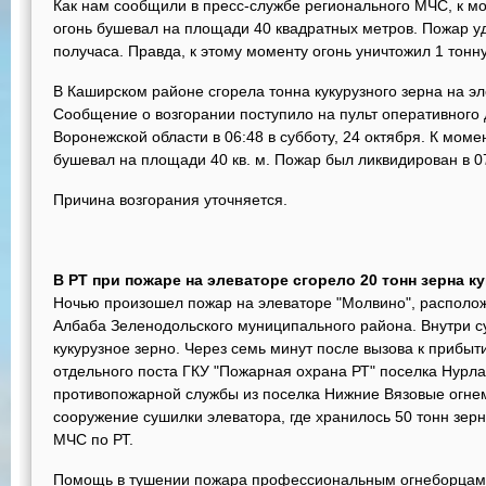
Как нам сообщили в пресс-службе регионального МЧС, к мо
огонь бушевал на площади 40 квадратных метров. Пожар уд
получаса. Правда, к этому моменту огонь уничтожил 1 тонну
В Каширском районе сгорела тонна кукурузного зерна на э
Сообщение о возгорании поступило на пульт оперативного
Воронежской области в 06:48 в субботу, 24 октября. К мом
бушевал на площади 40 кв. м. Пожар был ликвидирован в 0
Причина возгорания уточняется.
В РТ при пожаре на элеваторе сгорело 20 тонн зерна к
Ночью произошел пожар на элеваторе "Молвино", располо
Албаба Зеленодольского муниципального района. Внутри с
кукурузное зерно. Через семь минут после вызова к прибы
отдельного поста ГКУ "Пожарная охрана РТ" поселка Нурл
противопожарной службы из поселка Нижние Вязовые огне
сооружение сушилки элеватора, где хранилось 50 тонн зер
МЧС по РТ.
Помощь в тушении пожара профессиональным огнеборцам