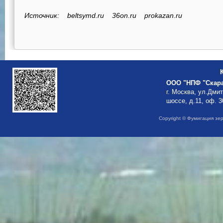
Источник: beltsymd.ru 36on.ru prokazan.ru
ООО "НПФ "Скар
г. Москва, ул.Дми
шоссе, д.11, оф. 3
Copyright © Фумигация зе