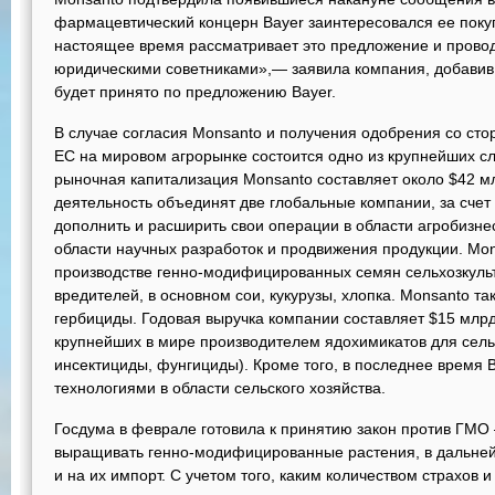
фармацевтический концерн Bayer заинтересовался ее покуп
настоящее время рассматривает это предложение и прово
юридическими советниками»,— заявила компания, добавив,
будет принято по предложению Bayer.
В случае согласия Monsanto и получения одобрения со ст
ЕС на мировом агрорынке состоится одно из крупнейших с
рыночная капитализация Monsanto составляет около $42 м
деятельность объединят две глобальные компании, за счет 
дополнить и расширить свои операции в области агробизнес
области научных разработок и продвижения продукции. Mo
производстве генно-модифицированных семян сельхозкуль
вредителей, в основном сои, кукурузы, хлопка. Monsanto т
гербициды. Годовая выручка компании составляет $15 млрд
крупнейших в мире производителем ядохимикатов для сельс
инсектициды, фунгициды). Кроме того, в последнее время 
технологиями в области сельского хозяйства.
Госдума в феврале готовила к принятию закон против ГМО
выращивать генно-модифицированные растения, в дальней
и на их импорт. С учетом того, каким количеством страхов