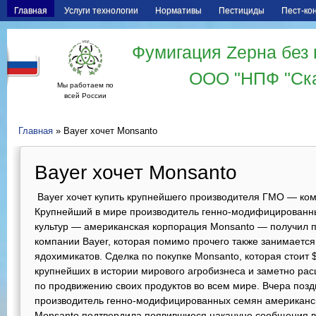
Главная
Услуги технологии
Нормативы
Пестициды
Пест-ко
Фумигация Zерна без 
ООО "НПФ "Ск
Мы работаем по
всей России
Главная
» Bayer хочет Monsanto
Bayer хочет Monsanto
Bayer хочет купить крупнейшего производителя ГМО — 
Крупнейший в мире производитель генно-модифицированн
культур — американская корпорация Monsanto — получил п
компании Bayer, которая помимо прочего также занимаетс
ядохимикатов. Сделка по покупке Monsanto, которая стоит 
крупнейших в истории мирового агробизнеса и заметно ра
по продвижению своих продуктов во всем мире.
Вчера позд
производитель генно-модифицированных семян американс
Monsanto подтвердила появившиеся накануне сообщения в 