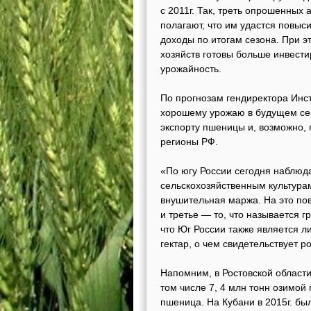
с 2011г. Так, треть опрошенны
полагают, что им удастся повыс
доходы по итогам сезона. При э
хозяйств готовы больше инвести
урожайность.
По прогнозам гендиректора Инс
хорошему урожаю в будущем сез
экспорту пшеницы и, возможно,
регионы РФ.
«По югу России сегодня наблюд
сельскохозяйственным культурам
внушительная маржа. На это пов
и третье — то, что называется 
что Юг России также является
гектар, о чем свидетельствует р
Напомним, в Ростовской области
том числе 7, 4 млн тонн озимой
пшеница. На Кубани в 2015г. был