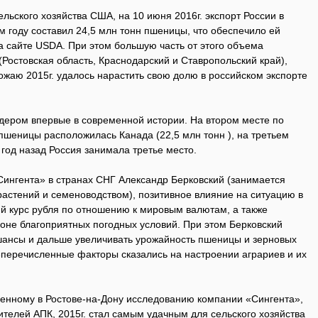
ельского хозяйства США, на 10 июня 2016г. экспорт России в
 году составил 24,5 млн тонн пшеницы, что обеспечило ей
а сайте USDA. При этом большую часть от этого объема
остовская область, Краснодарский и Ставропольский край),
жаю 2015г. удалось нарастить свою долю в российском экспорте
идером впервые в современной истории. На втором месте по
 пшеницы расположилась Канада (22,5 млн тонн ), на третьем
 год назад Россия занимала третье место.
Сингента» в странах СНГ Александр Берковский (занимается
растений и семеноводством), позитивное влияние на ситуацию в
ий курс рубля по отношению к мировым валютам, а также
оне благоприятных погодных условий. При этом Берковский
е шансы и дальше увеличивать урожайность пшеницы и зерновых
еперечисленные факторы сказались на настроении аграриев и их
вленному в Ростове-на-Дону исследованию компании «Сингента»,
телей АПК, 2015г. стал самым удачным для сельского хозяйства