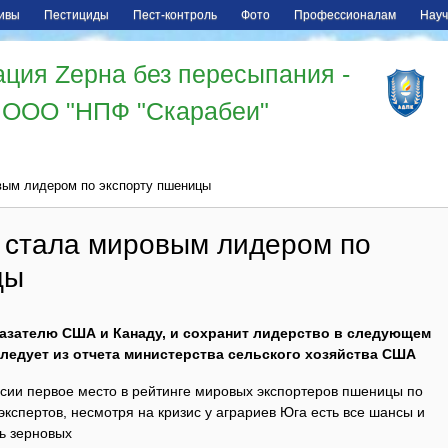
ивы
Пестициды
Пест-контроль
Фото
Профессионалам
Науч
ция Zерна без пересыпания -
ООО "НПФ "Скарабеи"
вым лидером по экспорту пшеницы
 стала мировым лидером по
цы
казателю США и Канаду, и сохранит лидерство в следующем
следует из отчета министерства сельского хозяйства США
ии первое место в рейтинге мировых экспортеров пшеницы по
экспертов, несмотря на кризис у аграриев Юга есть все шансы и
ь зерновых