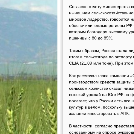
Согласно отчету министерства с
нынешнем сельскохозяйственном
мировое лидерство, говорится н
обеспечили южные регионы РФ (Р
которым благодаря высокому уро
пшеницы с 80 до 85%.
Таким образом, Россия стала л
итогам сельхозгода по экспорту
США (21,09 млн тонн). При этом
Как рассказал глава компании «
производством средств защиты 
сельском хозяйстве оказал низк
высокий урожай на Юге РФ на ф
полагает, что у России есть вс
культур в целом, поскольку выш
желании инвестировать в АПК.
В частности, согласно предста
основанному на опросе руководи