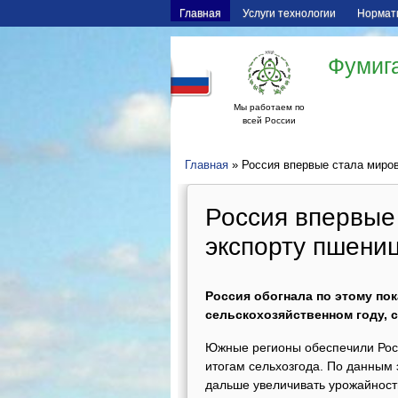
Главная
Услуги технологии
Нормат
Фумига
Мы работаем по
всей России
Главная
» Россия впервые стала миро
Россия впервые
экспорту пшени
Россия обогнала по этому по
сельскохозяйственном году, 
Южные регионы обеспечили Росс
итогам сельхозгода. По данным 
дальше увеличивать урожайност