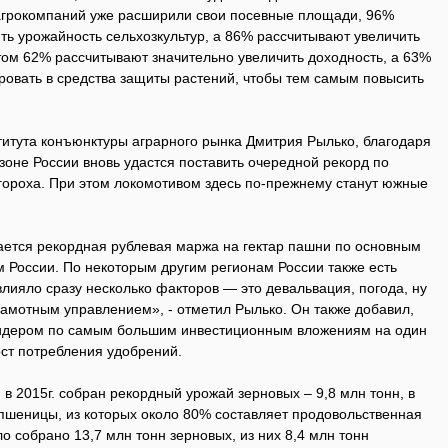
х агрокомпаний уже расширили свои посевные площади, 96%
ить урожайность сельхозкультур, а 86% рассчитывают увеличить
том 62% рассчитывают значительно увеличить доходность, а 63%
ровать в средства защиты растений, чтобы тем самым повысить
титута конъюнктуры аграрного рынка Дмитрия Рылько, благодаря
оне России вновь удастся поставить очередной рекорд по
 гороха. При этом локомотивом здесь по-прежнему станут южные
ается рекордная рублевая маржа на гектар пашни по основным
 России. По некоторым другим регионам России также есть
лияло сразу несколько факторов — это девальвация, погода, ну
грамотным управлением», - отметил Рылько. Он также добавил,
 лидером по самым большим инвестиционным вложениям на один
ост потребления удобрений.
 в 2015г. собран рекордный урожай зерновых – 9,8 млн тонн, в
 пшеницы, из которых около 80% составляет продовольственная
о собрано 13,7 млн тонн зерновых, из них 8,4 млн тонн