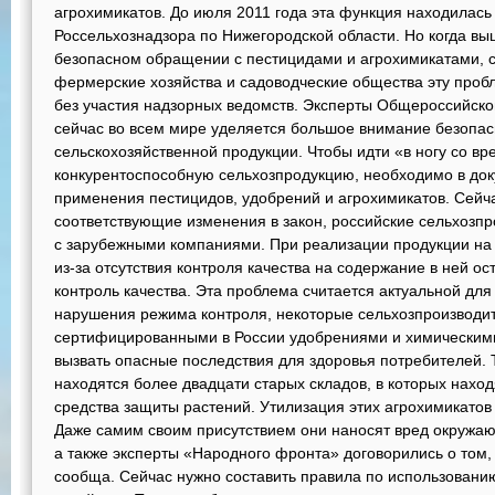
агрохимикатов. До июля 2011 года эта функция находилась
Россельхознадзора по Нижегородской области. Но когда в
безопасном обращении с пестицидами и агрохимикатами, 
фермерские хозяйства и садоводческие общества эту проб
без участия надзорных ведомств. Эксперты Общероссийско
сейчас во всем мире уделяется большое внимание безоп
сельскохозяйственной продукции. Чтобы идти «в ногу со в
конкурентоспособную сельхозпродукцию, необходимо в до
применения пестицидов, удобрений и агрохимикатов. Сейча
соответствующие изменения в закон, российские сельхозпр
с зарубежными компаниями. При реализации продукции на 
из-за отсутствия контроля качества на содержание в ней ос
контроль качества. Эта проблема считается актуальной для 
нарушения режима контроля, некоторые сельхозпроизводит
сертифицированными в России удобрениями и химическими
вызвать опасные последствия для здоровья потребителей. 
находятся более двадцати старых складов, в которых нахо
средства защиты растений. Утилизация этих агрохимикато
Даже самим своим присутствием они наносят вред окружающ
а также эксперты «Народного фронта» договорились о том
сообща. Сейчас нужно составить правила по использовани