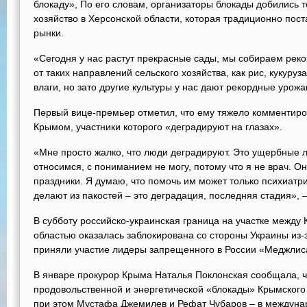
блокаду», По его словам, организаторы блокады добились т
хозяйство в Херсонской области, которая традиционно пос
рынки.
«Сегодня у нас растут прекрасные сады, мы собираем рек
от таких направлений сельского хозяйства, как рис, кукуру
влаги, но зато другие культуры у нас дают рекордные урож
Первый вице-премьер отметил, что ему тяжело комментиро
Крымом, участники которого «деградируют на глазах».
«Мне просто жалко, что люди деградируют. Это ущербные 
относимся, с пониманием не могу, потому что я не врач. 
праздники. Я думаю, что помочь им может только психиатр
делают из пакостей – это деградация, последняя стадия», 
В субботу российско-украинская граница на участке между
областью оказалась заблокирована со стороны Украины из-
приняли участие лидеры запрещенного в России «Меджлиса
В январе прокурор Крыма Наталья Поклонская сообщала, чт
продовольственной и энергетической «блокады» Крымского
при этом Мустафа Джемилев и Рефат Чубаров – в междунар