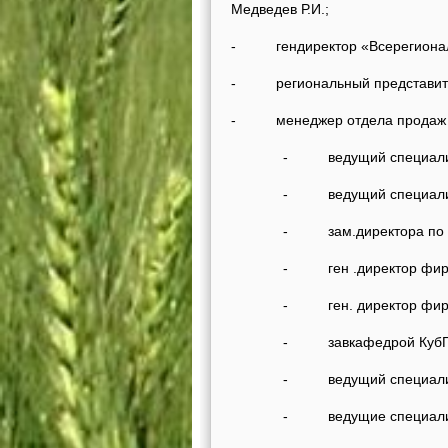
Медведев Р.И.;
- гендиректор «Всерегиональн
- региональный представител
- менеджер отдела продаж ф
- ведущий специалист фир
- ведущий специалист фи
- зам.директора по науке 
- ген .директор фирмы «А
- ген. директор фирмы «И
- завкафедрой КубГАУ, док
- ведущий специалист ООО
- ведущие специалисты м