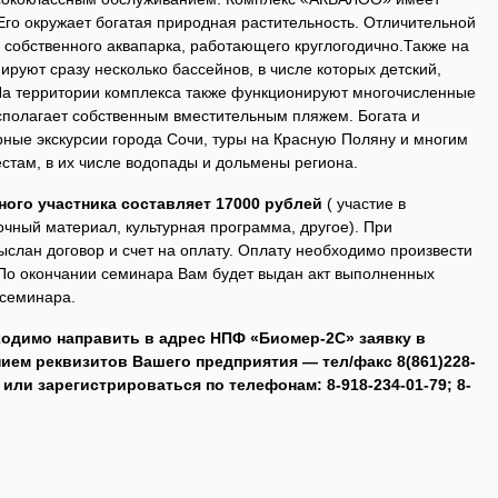
Его окружает богатая природная растительность. Отличительной
 собственного аквапарка, работающего круглогодично.Также на
руют сразу несколько бассейнов, в числе которых детский,
На территории комплекса также функционируют многочисленные
сполагает собственным вместительным пляжем. Богата и
рные экскурсии города Сочи, туры на Красную Поляну и многим
стам, в их числе водопады и дольмены региона.
ного участника составляет 17000 рублей
( участие в
очный материал, культурная программа, другое). При
ыслан договор и счет на оплату. Оплату необходимо произвести
По окончании семинара Вам будет выдан акт выполненных
 семинара.
ходимо направить в адрес НПФ «Биомер-2С» заявку
в
нием реквизитов Вашего предприятия —
тел/факс 8(861)228-
или зарегистрироваться по телефонам: 8-918-234-01-79; 8-