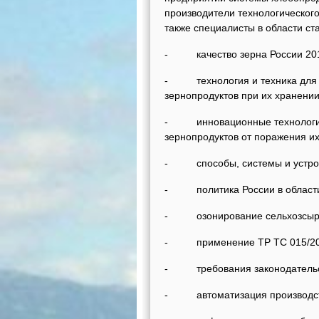
производители технологического
также специалисты в области ст
- качество зерна России 201
- технология и техника для у
зернопродуктов при их хранении
- инновационные технологии и
зернопродуктов от поражения и
- способы, системы и устройст
- политика России в области с
- озонирование сельхозсырья
- применение TP ТС 015/2011
- требования законодательств
- автоматизация производст