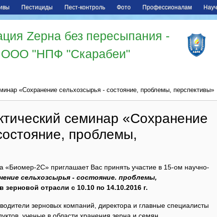
ивы
Пестициды
Пест-контроль
Фото
Профессионалам
Науч
ция Zерна без пересыпания -
ООО "НПФ "Скарабеи"
еминар «Сохранение сельхозсырья - состояние, проблемы, перспективы»
актический семинар «Сохранение
состояние, проблемы,
 «Биомер-2С» приглашает Вас принять участие в 15-ом научно-
нение сельхозсырья - состояние. проблемы,
 зерновой отрасли с 10.10 по 14.10.2016 г.
оводители зерновых компаний, директора и главные специалисты
ктов, ученые в области хранения зерна и семян,