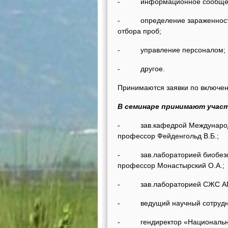
- информационное сообщение
- определение зараженности 
отбора проб;
- управление персоналом;
- другое.
Принимаются заявки по включе
В семинаре принимают участ
- зав.кафедрой Международно
профессор Фейденгольд В.Б.;
- зав.лабораторией биобезопа
профессор Монастырский О.А.;
- зав.лабораторией СЖС АГРИ,
- ведущий научный сотрудник,
- гендиректор «Национального