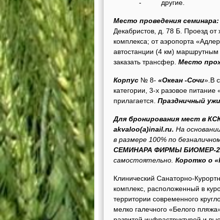
- другие.
Место проведения семинара:
Декабристов, д. 78 Б. Проезд от
комплекса; от аэропорта «Адлер
автостанции (4 км) маршрутным 
заказать трансфер.
Место про
Корпус
№ 8-
«Океан -Сочи
».В 
категории, 3-х разовое питание
прилагается.
Праздничный ужин
Для бронирования мест в КС
akvaloo(a)inail.ru.
На основани
в размере 100% по безналичном
СЕМИНАРА ФИРМЫ БИОМЕР-2
самостоятельно.
Коротко о 
Клинический Санаторно-Курорт
комплекс, расположенный в кур
территории современного кругл
мелко галечного «Белого пляжа
развитой инфраструктурой и в