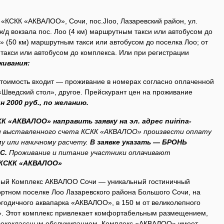
«КСКК «АКВАЛОО», Сочи, noc.JIoo, Лазаревский район, ул.
 ж/д вокзала пос. Лоо (4 км) маршрутным такси или автобусом до
» (50 км) маршрутным такси или автобусом до поселка Лоо; от
такси или автобусом до комплекса. Или при регистрации
живания:
стоимость входит — проживание в номерах согласно оплаченной
 «Шведский стол», другое. Прейскурант цен на проживание
 2000 руб., по желанию.
КК «АКВАЛОО» направить заявку на эл. адрес
nuirina-
и выставленного счета КСКК «АКВАЛОО» произвести оплату
у или начичному расчету.
В заявке указать — БРОНЬ
С.
Проживание и питание участники оплачивают
«КСКК «АКВАЛОО»
ный Комплекс АКВАЛОО Сочи — уникальный гостиничный
ортном поселке Лоо Лазаревского района Большого Сочи, на
огодичного аквапарка «АКВАЛОО», в 150 м от великолепного
». Этот комплекс привлекает комфортабельным размещением,
ысококлассным обслуживанием. Комплекс «АКВАЛОО» имеет