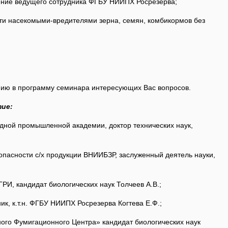
 ведущего сотрудника ФГБУ НИИПХ Росрезерва;
насекомыми-вредителями зерна, семян, комбикормов без
нию в программу семинара интересующих Вас вопросов.
ие:
й промышленной академии, доктор технических наук,
сности с/х продукции ВНИИБЗР, заслуженный деятель науки,
 кандидат биологических наук Толчеев А.В.;
 к.т.н. ФГБУ НИИПХ Росрезерва Когтева Е.Ф.;
 Фумигационного Центра» кандидат биологических наук