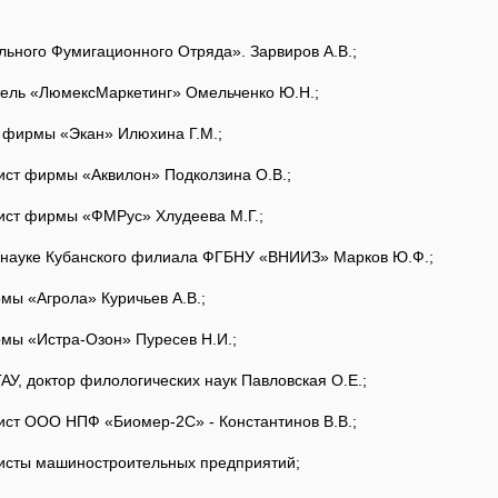
ого Фумигационного Отряда». Зарвиров А.В.;
ь «ЛюмексМаркетинг» Омельченко Ю.Н.;
ирмы «Экан» Илюхина Г.М.;
мы «Аквилон» Подколзина О.В.;
рмы «ФМРус» Хлудеева М.Г.;
Кубанского филиала ФГБНУ «ВНИИЗ» Марков Ю.Ф.;
грола» Куричьев А.В.;
стра-Озон» Пуресев Н.И.;
тор филологических наук Павловская О.Е.;
 НПФ «Биомер-2С» - Константинов В.В.;
ашиностроительных предприятий;