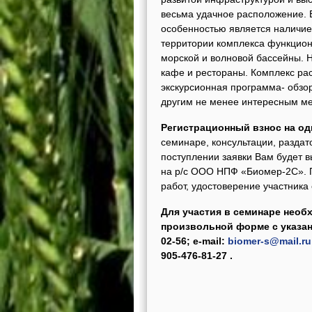
весьма удачное расположение. 
особенностью является наличие
территории комплекса функциони
морской и волновой бассейны. 
кафе и рестораны. Комплекс ра
экскурсионная программа- обзо
другим не менее интересным ме
Регистрационный взнос на од
семинаре, консультации, раздат
поступлении заявки Вам будет в
на р/с ООО НПФ «Биомер-2С». 
работ, удостоверение участника
Для участия в семинаре необ
произвольной форме с указа
02-56;
e-mail:
biomer
-s
@maiI.ru
905-476-81-27 .