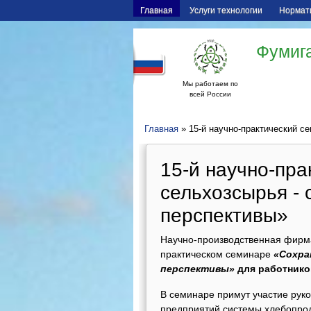
Главная
Услуги технологии
Нормат
Фумига
Мы работаем по
всей России
Главная
» 15-й научно-практический с
15-й научно-пр
сельхозсырья - 
перспективы»
Научно-производственная фирма
практическом семинаре
«
Сохра
перспективы»
д
ля работников
В семинаре примут участие рук
предприятий системы хлебопроду