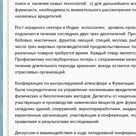
поиск и наличие новых технологий; с) для дальнейшего и
фумиганта, необходимость внимательного рассмотрения п
насекомых вредителей.
Рост аграрного сектора в Индии колоссален, уровень прои
подскочил в течение последних двух-трех десятилетий. Про
бобовых, масличных, фруктов, овощей, специй, молока, ры
число трех мировых производителей продовольственных то
различных товаров требуется время. Каждый товар являетс
Профилактика послеуборочных потерь с сохранением качес
течение длительного периода хранения, всегда остается п
отраслевых организаций.
Конференция по контролируемой атмосфере и Фумигации 
была сосредоточена на управлении насекомыми-вредител
физических и биологических методов. Делегаты от национ
участвующих в производстве химических веществ для фуми
складских зданий, сооружений, зернопереработчики, академ
карантинные организации, участвующие в конференции, по
правилами и результатами исследований.
Дискуссии и взаимодействия в ходе пятидневной конфере