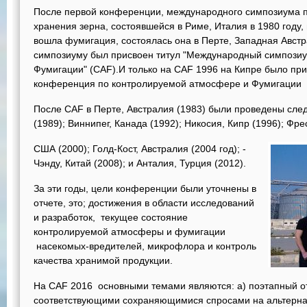
После первой конференции, международного симпозиума 
хранения зерна, состоявшейся в Риме, Италия в 1980 году,
вошла фумигация, состоялась она в Перте, Западная Австр
симпозиуму был присвоен титул "Международный симпози
Фумигации" (CAF).И только на CAF 1996 на Кипре было пр
конференция по контролируемой атмосфере и Фумигации 
После CAF в Перте, Австралия (1983) были проведены сл
(1989); Виннипег, Канада (1992); Никосия, Кипр (1996); Фр
США (2000); Голд-Кост, Австралия (2004 год); -
Чэнду, Китай (2008); и Анталия, Турция (2012).
За эти годы, цели конференции были уточнены в
отчете, это; достижения в области исследований
и разработок, текущее состояние
контролируемой атмосферы и фумигации
насекомых-вредителей, микрофлора и контроль
качества хранимой продукции.
На CAF 2016 основными темами являются: a) поэтапный от
соответствующими сохраняющимися спросами на альтернат