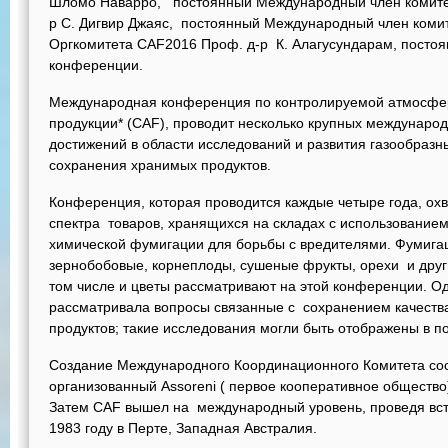
Шломо Наварро, постоянный Международный член комитет
р С. Дигвир Джаяс, постоянный Международный член коми
Оргкомитета CAF2016 Проф. д-р К. Алагусундарам, посто
конференции.
Международная конференция по контролируемой атмосфе
продукции* (CAF), проводит несколько крупных междунаро
достижений в области исследований и развития газообразн
сохранения хранимых продуктов.
Конференция, которая проводится каждые четыре года, о
спектра товаров, хранящихся на складах с использовани
химической фумигации для борьбы с вредителями. Фумигаци
зернобобовые, корнеплоды, сушеные фрукты, орехи и друг
том числе и цветы рассматривают на этой конференции. О
рассматривала вопросы связанные с сохранением качеств
продуктов; такие исследования могли быть отображены в п
Создание Международного Координационного Комитета сост
организованный Assoreni ( первое кооперативное общество)
Затем CAF вышел на международный уровень, проведя встр
1983 году в Перте, Западная Австралия.