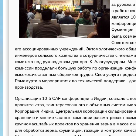
за рубежа и
в работе к
является 10
конференци
Фумигации 
была совме
Советом се
его ассоциированных учреждений, Энтомологического общ
инженеров сельского хозяйства в сотрудничестве с члена
комитета под руководством доктора К. Aлагусундарам. Ме
комиссии проделали большую работу по организации конф
высококачественных сборников трудов. Свои услуги предост
Рамамурти в мероприятиях по технической поддержке, док
производства.
Организация 10-й CAF конференции в Индии, совпало с 
правительства, заинтересованного в объемных системных 
Корпорация Индии, Центральная корпорации складировани
хранению и многие частные компании рассматривают возм
крупномасштабных проектов по хранения зерна в массе с 
для обработки зерна, фумигации, газации и контроля качес