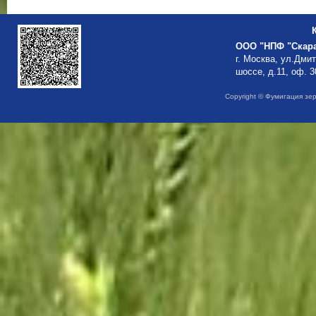
ООО "НПФ "Скар
г. Москва, ул.Дми
шоссе, д.11, оф. 3
Copyright © Фумигация зе