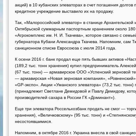
акций) в 10 кубанских элеваторах в счет погашения долгов 
кредитное учреждение выставило их на продажу.
Так, «Малороссийский элеватор» в станице Архангельской 
Октябрьской суммарным паспортным хранением около 180 
«Агрокомплекс им. Н. И. Ткачева», которое связано с семье
губернатора Кубани Александра Ткачева. Напомним, сам Т
санкционном списке Евросоюза с июля 2014 года.
К осени 2016 г. банк продал еще пять бывших активов «На
(189,2 тыс. тонн хранения) купил предприниматель Алексе
(67 тыс. тонн) — армавирское ООО «Успенский зерновой те
— армавирская «Новая зерновая компания», «Ровненский» 
«GP-экспо». Акции «Уманского элеватора» (73,2 тыс. тонн
(принадлежит Светлане Демидовой и Павлу Демидову, кот
производителей сахара в России ГК «Доминант»).
Еще три элеватора Россельхозбанк продать не смог — торг
хранения), «Величковскому» (95 тыс. тонн) и «Степнянском
несостоявшимися.
Напомним, в октябре 2016 г. Украина внесла в свой санкцио