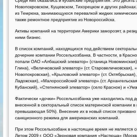
Среди них оказались и кубанские предприятия. Это десять 
Новопокровском, Кущевском, Тихорецком и других районах.
из Темрюка, занимающуюся перевалкой жидких химических 
также ремонтное предприятие из Новороссийска.
Активы компаний на территории Америки заморозят, а рез
ними бизнес.
В список компаний, находящихся под действием секторал
дочерние компании Россельхозбанка. В частности, в Красн
попали ОАО «Албашский элеватор» (станица Новоминская),
Глина), «Величковский элеватор» (ст. Старовеличковская), «
Новопокровская), «Крыловский элеватор» (ст. Октябрьская),
Ладожская), «Малороссийский элеватор» (ст. Архангельская
Кубанский), «Степнянский элеватор» (село Красное) и «Ума
Фактически «дочки» Россельхозбанка уже находились под д
внесенной в секторальный список материнской компании в 
превышающая 50%). Внесение их в новый список призвано 
санкционного режима для американских компаний.
При этом Россельхозбанк в настоящее время не является 
Летом 2009 г. ООО «Зерновая компания «Настюша» (Москв