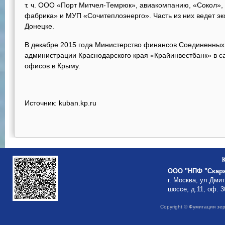
т. ч. ООО «Порт Митчел-Темрюк», авиакомпанию, «Сокол»
фабрика» и МУП «Сочитеплоэнерго». Часть из них ведет э
Донецке.
В декабре 2015 года Министерство финансов Соединенны
администрации Краснодарского края «Крайинвестбанк» в с
офисов в Крыму.
Источник: kuban.kp.ru
ООО "НПФ "Скар
г. Москва, ул.Дми
шоссе, д.11, оф. 3
Copyright © Фумигация зе