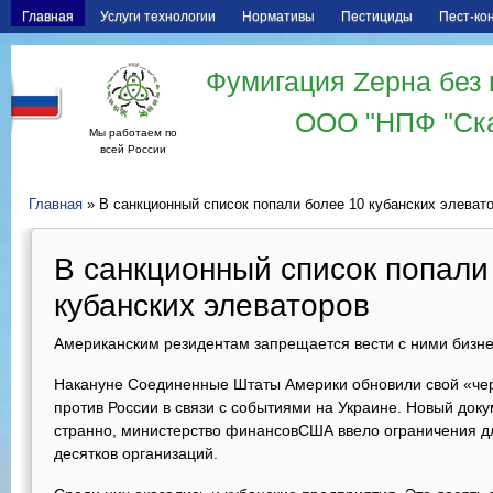
Главная
Услуги технологии
Нормативы
Пестициды
Пест-ко
Фумигация Zерна без 
ООО "НПФ "Ск
Мы работаем по
всей России
Главная
» В санкционный список попали более 10 кубанских элеват
В санкционный список попали
кубанских элеваторов
Американским резидентам запрещается вести с ними бизн
Накануне Соединенные Штаты Америки обновили свой «чер
против России в связи с событиями на Украине. Новый доку
странно, министерство финансовСША ввело ограничения дл
десятков организаций.