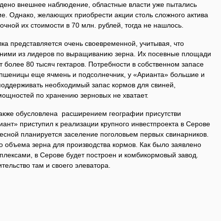
дено внешнее наблюдение, областные власти уже пытались
е. Однако, желающих приобрести акции столь сложного актива
очной их стоимости в 70 млн. рублей, тогда не нашлось.
ка представляется очень своевременной, учитывая, что
дними из лидеров по выращиванию зерна. Их посевные площади
 более 80 тысяч гектаров. Потребности в собственном запасе
о пшеницы еще ячмень и подсолнечник, у «Арианта» большие и
 поддерживать необходимый запас кормов для свиней,
ощностей по хранению зерновых не хватает.
также обусловлена расширением географии присутстви
риант» приступил к реализации крупного инвестпроекта в Серове
весной планируется заселение поголовьем первых свинарников.
о объема зерна для производства кормов. Как было заявлено
плексами, в Серове будет построен и комбикормовый завод.
тельство там и своего элеватора.