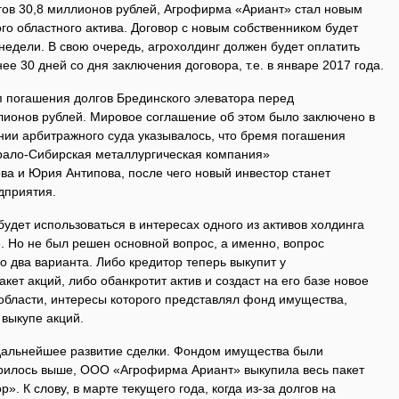
ргов 30,8 миллионов рублей, Агрофирма «Ариант» стал новым
го областного актива. Договор с новым собственником будет
едели. В свою очередь, агрохолдинг должен будет оплатить
е 30 дней со дня заключения договора, т.е. в январе 2017 года.
п погашения долгов Брединского элеватора перед
лионов рублей. Мировое соглашение об этом было заключено в
нии арбитражного суда указывалось, что бремя погашения
рало-Сибирская металлургическая компания»
ва и Юрия Антипова, после чего новый инвестор станет
дприятия.
будет использоваться в интересах одного из активов холдинга
 Но не был решен основной вопрос, а именно, вопрос
о два варианта. Либо кредитор теперь выкупит у
кет акций, либо обанкротит актив и создаст на его базе новое
области, интересы которого представлял фонд имущества,
 выкупе акций.
дальнейшее развитие сделки. Фондом имущества были
ворилось выше, ООО «Агрофирма Ариант» выкупила весь пакет
. К слову, в марте текущего года, когда из-за долгов на