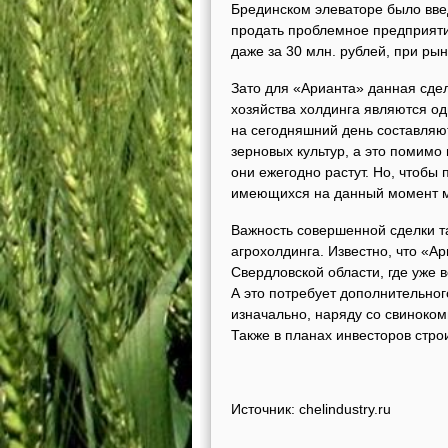
Брединском элеваторе было вве
продать проблемное предприяти
даже за 30 млн. рублей, при рын
Зато для «Арианта» данная сдел
хозяйства холдинга являются о
на сегодняшний день составляют
зерновых культур, а это помим
они ежегодно растут. Но, чтобы
имеющихся на данный момент м
Важность совершенной сделки 
агрохолдинга. Известно, что «А
Свердловской области, где уже 
А это потребует дополнительног
изначально, наряду со свиноком
Также в планах инвесторов строи
Источник: chelindustry.ru