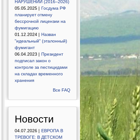
НАРУШЕНИЙ (2016–2026)
05.05.2025 |
Госдума РФ
планирует отмену
бессрочной лицензии на
фумигацию
01.12.2024 |
Назван
"идеальный" (эталонный)
фумигант
06.04.2023 |
Президент
подписал закон о
контроле за пестицидами
на складах временного
хранения
Все FAQ
Новости
04.07.2026 |
ЕВРОПА В
ТРЕВОГЕ: В ДЕТСКОМ