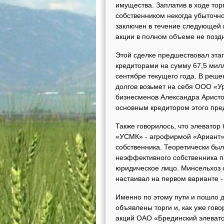
имущества. Заплатив в ходе то
собственником некогда убыточно
заключен в течение следующей н
акции в полном объеме не поздне
Этой сделке предшествовал эта
кредиторами на сумму 67,5 мил
сентябре текущего года. В реше
долгов возьмет на себя ООО «У
бизнесменов Александра Аристо
основным кредитором этого пре
Также говорилось, что элеватор 
«УСМК» - агрофирмой «Ариант».
собственника. Теоретически был
неэффективного собственника па
юридическое лицо. Минсельхоз 
настаивал на первом варианте -
Именно по этому пути и пошло 
объявлены торги и, как уже го
акций ОАО «Брединский элеватор»