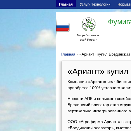
Главная
Услуги технологии
Нормат
Фумига
Мы работаем по
всей России
Главная
» «Ариант» купил Брединский
«Ариант» купил
Компания «Ариант» челябински
приобрела 100% уставного капи
Новости АПК и сельского хозяйс
Брединский элеватор стал стру
вертикально интегрированного а
ООО «Агрофирма Ариант» выигр
«Брединский элеватор», выста