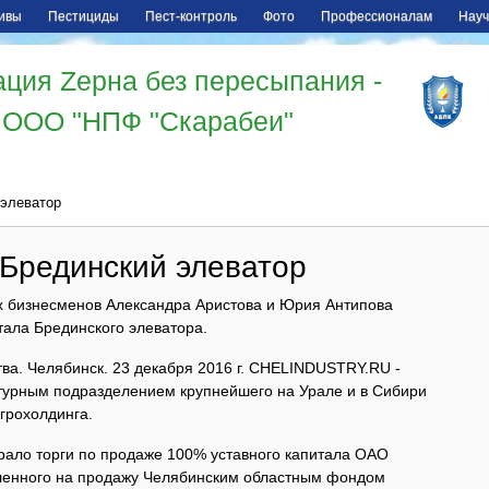
ивы
Пестициды
Пест-контроль
Фото
Профессионалам
Науч
ция Zерна без пересыпания -
ООО "НПФ "Скарабеи"
 элеватор
 Брединский элеватор
х бизнесменов Александра Аристова и Юрия Антипова
тала Брединского элеватора.
тва. Челябинск. 23 декабря 2016 г. CHELINDUSTRY.RU -
ктурным подразделением крупнейшего на Урале и в Сибири
грохолдинга.
ало торги по продаже 100% уставного капитала ОАО
вленного на продажу Челябинским областным фондом