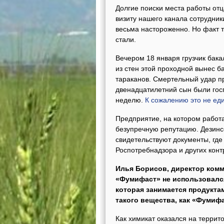
Долгие поиски места работы отц
визиту нашего канала сотрудник
весьма настороженно. Но факт т
стали.
Вечером 18 января грузчик бака
из стен этой проходной вынес б
тараканов. Смертельный удар п
двенадцатилетний сын были гос
неделю.
К сожалению это не ед
Предприятие, на котором работа
безупречную репутацию. Дезинс
свидетельствуют документы, гд
Роспотребнадзора и других кон
Илья Борисов, директор комм
«Фумифаст» не использовался
которая занимается продукта
такого вещества, как «Фумиф
Как химикат оказался на террит