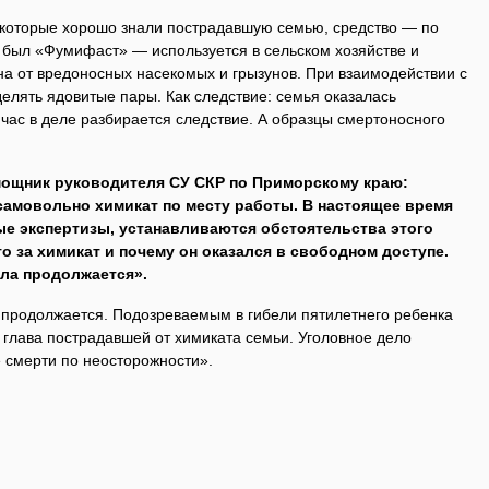
которые хорошо знали пострадавшую семью, средство — по
был «Фумифаст» — используется в сельском хозяйстве и
на от вредоносных насекомых и грызунов. При взаимодействии с
елять ядовитые пары. Как следствие: семья оказалась
йчас в деле разбирается следствие. А образцы смертоносного
мощник руководителя СУ СКР по Приморскому краю:
 самовольно химикат по месту работы. В настоящее время
е экспертизы, устанавливаются обстоятельства этого
то за химикат и почему он оказался в свободном доступе.
ла продолжается».
 продолжается. Подозреваемым в гибели пятилетнего ребенка
 глава пострадавшей от химиката семьи. Уголовное дело
 смерти по неосторожности».