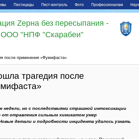
ивы
Пестициды
Пест-контроль
Фото
Профессионалам
Науч
ция Zерна без пересыпания -
ООО "НПФ "Скарабеи"
ия после применения «Фумифаста»
ошла трагедия после
умифаста»
ше недели, но с последствиями страшной интоксикации
ме от отравления сильным химикатом умер
Новые детали и подробности инцидента удалось узнать