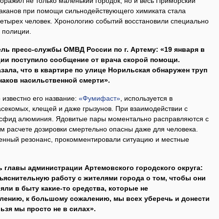
оражил не только маленький городок, но и весь Приморский
араканов при помощи сильнодействующего химиката стала
четырех человек. Хронологию событий восстановили специально
 полиции.
ль пресс-службы ОМВД России по г. Артему: «19 января в
ии поступило сообщение от врача скорой помощи.
зала, что в квартире по улице Норильская обнаружен труп
знаков насильственной смерти».
 известно его название:
«Фумифаст»
, используется в
екомых, клещей и даже грызунов. При взаимодействии с
осфид алюминия. Ядовитые пары моментально расправляются с
м расчете дозировки смертельно опасны даже для человека.
енный резонанс, прокомментировали ситуацию и местные
ь главы администрации Артемовского городского округа:
яснительную работу с жителями города о том, чтобы они
яли в быту какие-то средства, которые не
лению, к большому сожалению, мы всех уберечь и донести
льзя мы просто не в силах».