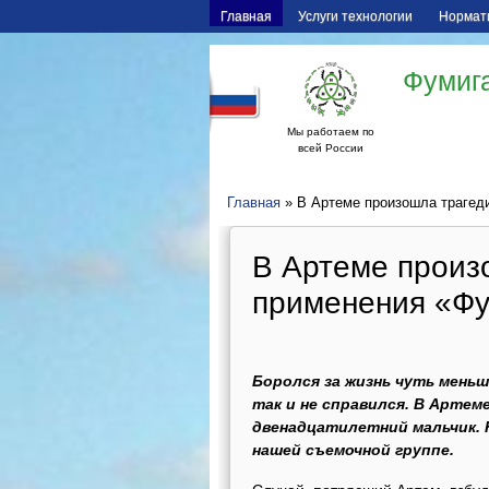
Главная
Услуги технологии
Нормат
Фумига
Мы работаем по
всей России
Главная
» В Артеме произошла трагед
В Артеме произ
применения «Ф
Боролся за жизнь чуть мень
так и не справился. В Арте
двенадцатилетний мальчик. 
нашей съемочной группе.