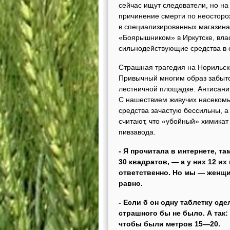
сейчас ищут следователи, но на
причинение смерти по неосторож
в специализированных магазинах
«Боярышником» в Иркутске, вла
сильнодействующие средства в 
Страшная трагедия на Норильск
Привычный многим образ забыто
лестничной площадке. Антисани
С нашествием живучих насекомых
средства зачастую бессильны, 
считают, что «убойный» химикат
пивзавода.
- Я прочитала в интернете, та
30 квадратов, — а у них 12 их
ответственно. Но мы — женщи
равно.
- Если б он одну таблетку сд
страшного бы не было. А так:
чтобы были метров 15—20.