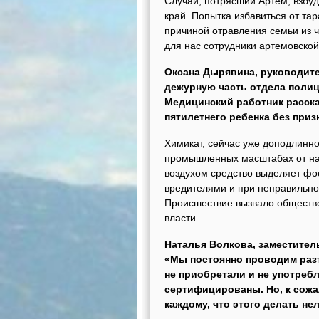
Случай, потрясший Артем, взбуд
край. Попытка избавиться от т
причиной отравления семьи из 
для нас сотрудники артемовской
Оксана Дырявина, руководите
дежурную часть отдела полиц
Медицинский работник расска
пятилетнего ребенка без при
Химикат, сейчас уже доподлинно
промышленных масштабах от нас
воздухом средство выделяет ф
вредителями и при неправильно
Происшествие вызвало обществ
власти.
Наталья Волкова, заместител
«Мы постоянно проводим разъ
не приобретали и не употребл
сертифицированы. Но, к сожа
каждому, что этого делать не