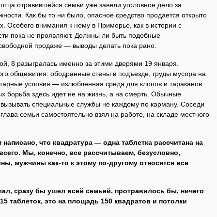
 отца отравившейся семьи уже завели уголовное дело за
ности. Как бы то ни было, опасное средство продается открыто
. Особого внимания к нему в Приморье, как в истории с
сти пока не проявляют. Должны ли быть подобные
свободной продаже — выводы делать пока рано.
ой, 8 разыгралась именно за этими дверями 19 января.
го общежития: ободранные стены в подъезде, груды мусора на
тарные условия — излюбленная среда для клопов и тараканов.
 борьба здесь идет не на жизнь, а на смерть. Обычные
а вызывать специальные службы не каждому по карману. Соседи
 глава семьи самоcтоятельно взял на работе, на складе местного
м написано, что квадратура — одна таблетка рассчитана на
 всего. Мы, конечно, все рассчитываем, безусловно,
ны, мужчины как-то к этому по-другому относятся все
елал, сразу бы ушел всей семьей, протравилось бы, ничего
 15 таблеток, это на площадь 150 квадратов и потолки