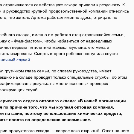
а отравившегося семейства уже вскоре привели к результату. К
и и руководство крупной продовольственной компании отнеслись
ого, что житель Артема работал именно здесь, отрицать не
лейного склада, именно им работал отец отравившейся семьи,
анку с «Фумифастом», чтобы избавиться от надоедливых
ринял первым пятилетний малыш, мужчина, его жена и
питализированы. Смерть второго ребенка наступила спустя
иничный случай.
л грузчиком глава семьи, по словам руководства, имеет
екцию на складе проводят только специальные службы, об этом
е зафиксированы результаты многочисленных проверок
тролирующих служб.
ерческого отдела оптового склада: «В нашей организации
 по причине того, что мы крупная оптовая компания,
ми питания, поэтому использование химических средств,
аст» просто по определению невозможно».
ории продуктового склада — вопрос пока открытый. Ответ на него