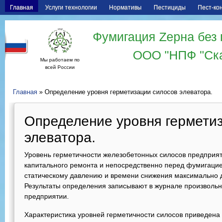
Главная
Услуги технологии
Нормативы
Пестициды
Пест-ко
Фумигация Zерна без 
ООО "НПФ "Ск
Мы работаем по
всей России
Главная
» Определение уровня герметизации силосов элеватора.
Определение уровня гермети
элеватора.
Уровень герметичности железобетонных силосов предприя
капитального ремонта и непосредственно перед фумигацие
статическому давлению и времени снижения максимально д
Результаты определения записывают в журнале произвольн
предприятии.
Характеристика уровней герметичности силосов приведена 