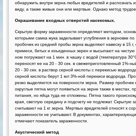
обнаружить внутри зерна любых вредителей и распознать и
виду, а также живые они или мертвые. Однако метод трудое
Окрашивание входных отверстий насекомых.
Скрытую форму зараженности определяют методом, основа
которыми самка жука заделывает углубления в зерновке по
пробочек из средней пробы зерна вы­деляют навеску в 15 г,
примеси, битых и изъеденных зерен и высыпают на чистую с
ном погружают на 1 мин. в чашку с водой (температура 30°
переносят ее на 20 - 30 сек. в свежеприготовленный 1%-ны
20 - 30 сек. в раствор серной кислоты с перекисью водо­ро
серной кислоты берут 1 мл 3%-ной перекиси водорода. Про
резко выделяются на по­верхности зерна. Размер пробоче
округлые пятна могут появиться на зерне также в местах, 
питания, но яйца туда не отложены. Пятна такого происх
края, светлую се­редину и подсчету не подлежат. Скрытую 
считывают на 1 кг зерна. Мертвых вредителей относят к с
зараженности не учитывают. В документах, характеризующих
отмечают показатель зараженности.
Акустический метод