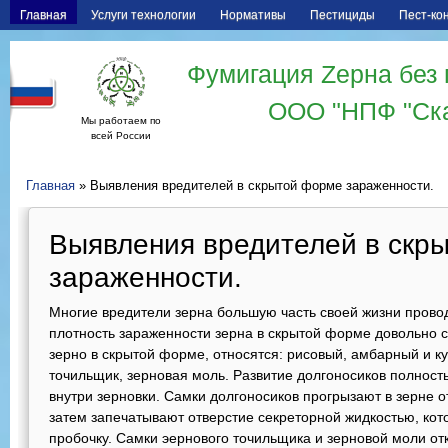
Главная
Услуги технологии
Нормативы
Пестициды
Пест-ко
Фумигация Zерна без 
ООО "НПФ "Ск
Мы работаем по
всей России
Главная
» Выявления вредителей в скрытой форме зараженности.
Выявления вредителей в скр
зараженности.
Многие вредители зерна большую часть своей жизни проводя
плотность зараженности зерна в скрытой форме доволь­но
зерно в скрытой форме, относятся: рисовый, амбарный и ку
точильщик, зерновая моль. Развитие долгоносиков полность
внутри зерновки. Самки долгоносиков прогрызают в зерне о
затем запечатывают отверстие секретор­ной жидкостью, кот
пробочку. Самки эернового точильщика и зерновой моли от