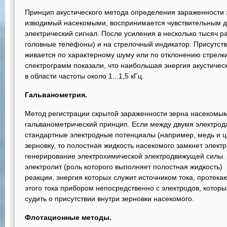
Принцип акустического метода определения зараженности зе
изводимый насекомыми, воспринимается чувствительным д
электрический сигнал. После усиления в несколько тысяч р
головные телефоны) и на стрелочный индикатор. Присутств
живается по характерному шуму или по отклонению стрелки
спектрограмм показали, что наибольшая энер­гия акустиче
в области частоты около 1...1,5 кГц.
Гальванометрия.
Метод регистрации скрытой зараженности зер­на насеком
гальванометрический принцип. Если между двумя электро
стандартные электродные потенциалы (например, медь и ц
зерновку, то по­лостная жидкость насекомого замкнет электр
генерирование электрохимической электродвижущей силы.
электролит (роль которого выполня­ет полостная жидкос
реакции, энергия которых служит источником тока, протека
этого тока прибором непосредственно с элек­тродов, котор
судить о присут­ствии внутри зерновки насекомого.
Флотационные методы.