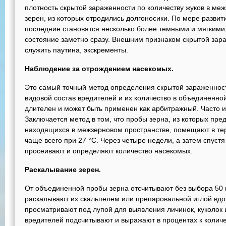
плотность скрытой зараженности по количеству жуков в ме
зерен, из которых отроди­лись долгоносики. По мере разви
последние стано­вятся несколько более темными и мягкими,
состояние заметно сразу. Внешним признаком скрытой за­р
служить паутина, экскре­менты.
Наблюдение за отрождением насекомых.
Это самый точный метод определения скрытой зараженност
видовой состав вредителей и их количество в объединенно
длителен и может быть применен как арбитражный. Часто и
Заключается метод в том, что пробы зерна, из которых пр
находящихся в межзерновом пространстве, помещают в те
чаще всего при 27 °С. Через четыре недели, а затем спуст
просеи­вают и определяют количество насекомых.
Раскалывание зерен.
От объединенной пробы зерна отсчитывают без выбора 50 
раскалывают их скальпелем или препаровальной иглой вдо
просматривают под лупой для выявления личинок, куколок 
вредителей подсчитывают и выражают в процентах к количе