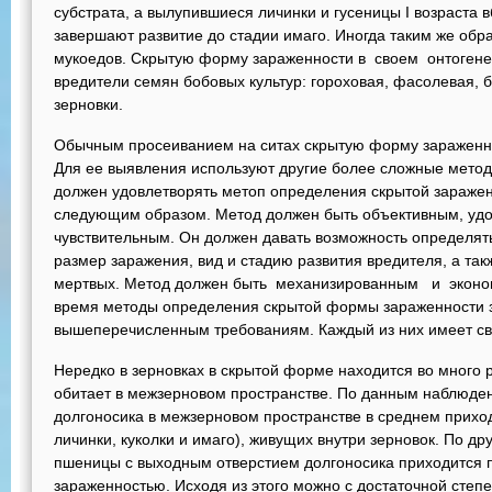
субстрата, а вылупившиеся личинки и гусеницы I возраста в
завершают развитие до стадии имаго. Иногда таким же обр
мукоедов. Скрытую форму зараженности в своем онтогене
вредители семян бобовых культур: гороховая, фасоле­вая, 
зерновки.
Обычным просеиванием на ситах скрытую форму зараженно
Для ее выявления используют другие более сложные мето
должен удовлетворять метоп определения скрытой зараже
следующим образом. Метод должен быть объективным, уд
чувствительным. Он должен давать возможность определять
размер заражения, вид и стадию развития вредителя, а так
мертвых. Метод должен быть механизированным и экон
время методы определения скрытой формы зараженности з
вышеперечисленным требованиям. Каждый из них имеет сво
Нередко в зерновках в скрытой форме находится во много 
обитает в межзерновом пространстве. По данным наблюден
долгоносика в межзер­новом пространстве в среднем прихо
личинки, куколки и имаго), живущих внутри зерновок. По д
пшеницы с выходным отверстием долгоносика приходится п
зараженностью. Исходя из этого можно с достаточной степ