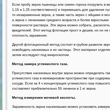
Если пробу зерна пшеницы или семян гороха погрузить в в
1,15 и 1,25 соответственно) и перемешать для удаления пу
то незараженные зерна, а также часть зерен с яйцами и м
а зерна с личин­ками среднего возраста и более взрослыми
поверхности раствора. Эти зерна можно собрать, расколоть 
вредителей. Этот метод флотации прост и дешев, но он не
плотность заражения.
Другой флотационный метод состоит в грубом размоле зер
освободить насекомых и их частицы. Этот материал отделяю
затем исследуют под микроскопом.
Метод замера углекислого газа.
Присутствие насекомых внутри зерна можно определить т
углекислого газа в межзерновом про­странстве при содерж
сосуде. Если за 4 ч концентрация углекислого газа повыситс
составляет приблизительно 55 личинок в 1 кг зерна.
Метод измерения мочевой кислоты.
Зараженность зерна насекомыми можно установить измере